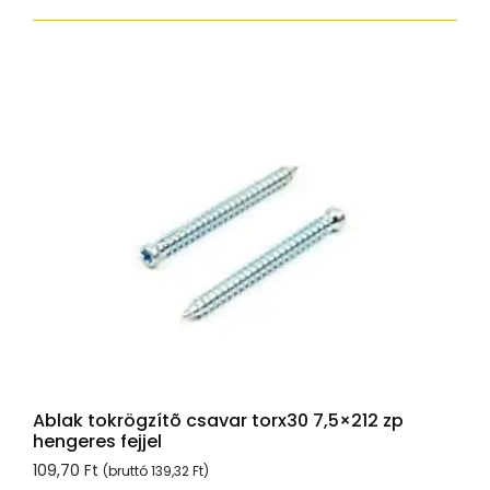
fejjel,
Tx30,
sárgára
passz.,
6x100
mennyiség
Ablak tokrögzítõ csavar torx30 7,5×212 zp
hengeres fejjel
109,70
Ft
(bruttó
139,32
Ft
)