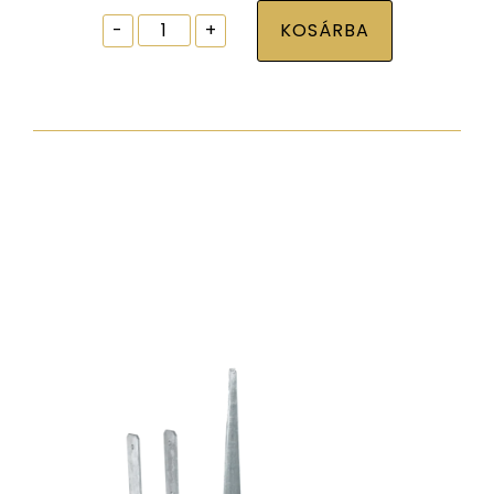
Ablak
-
+
KOSÁRBA
tokrögzítõ
csavar
torx30
7,5x212
zp
hengeres
fejjel
mennyiség