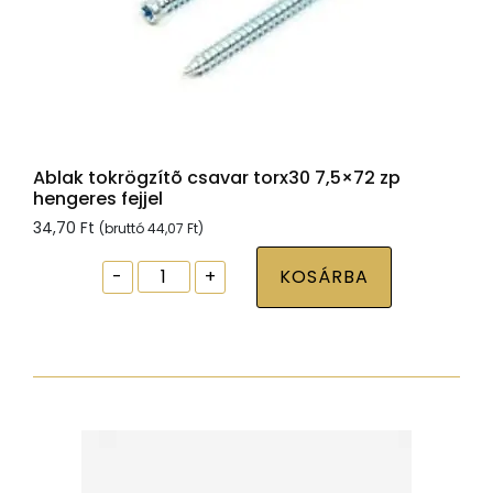
Ablak tokrögzítõ csavar torx30 7,5×72 zp
hengeres fejjel
34,70
Ft
(bruttó
44,07
Ft
)
Ablak
-
+
KOSÁRBA
tokrögzítõ
csavar
torx30
7,5x72
zp
hengeres
fejjel
mennyiség