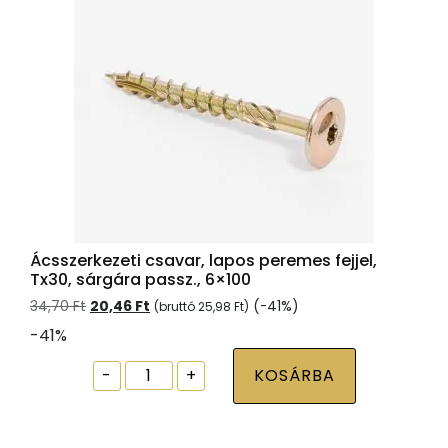
Ácsszerkezeti csavar, lapos peremes fejjel,
Tx30, sárgára passz., 6×100
Original
Current
34,70
Ft
20,46
Ft
(-41%)
(bruttó
25,98
Ft
)
price
price
-41%
was:
is:
34,70 Ft.
20,46 Ft.
Ácsszerkezeti
-
+
KOSÁRBA
csavar,
lapos
peremes