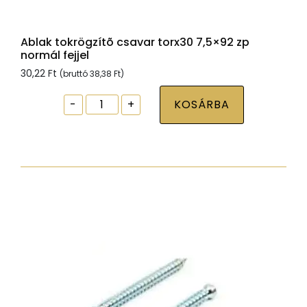
Ablak tokrögzítõ csavar torx30 7,5×92 zp
normál fejjel
30,22
Ft
(bruttó
38,38
Ft
)
Ablak
-
+
KOSÁRBA
tokrögzítõ
csavar
torx30
7,5x92
zp
normál
fejjel
mennyiség