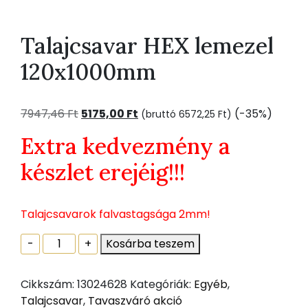
Talajcsavar HEX lemezel
120x1000mm
Original
Current
7947,46
Ft
5175,00
Ft
(-35%)
(bruttó
6572,25
Ft
)
price
price
Extra kedvezmény a
was:
is:
7947,46 Ft.
5175,00 Ft.
készlet erejéig!!!
Talajcsavarok falvastagsága 2mm!
Talajcsavar
-
+
Kosárba teszem
HEX
lemezel
Cikkszám:
13024628
Kategóriák:
Egyéb
,
120x1000mm
Talajcsavar
,
Tavaszváró akció
mennyiség