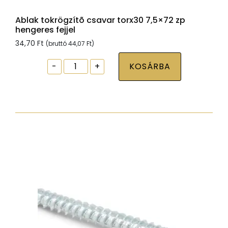
Ablak tokrögzítõ csavar torx30 7,5×72 zp
hengeres fejjel
34,70
Ft
(bruttó
44,07
Ft
)
Ablak
-
+
KOSÁRBA
tokrögzítõ
csavar
torx30
7,5x72
zp
hengeres
fejjel
mennyiség