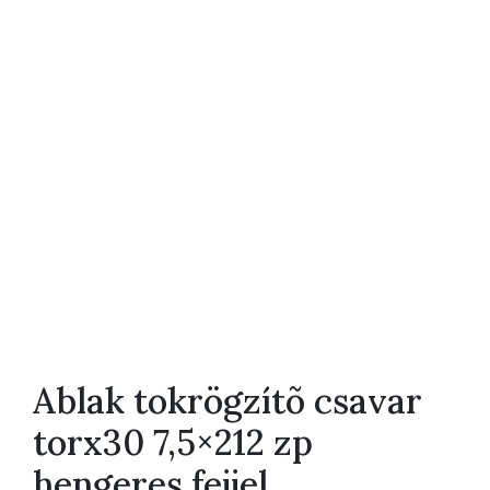
Ablak tokrögzítõ csavar
torx30 7,5×212 zp
hengeres fejjel