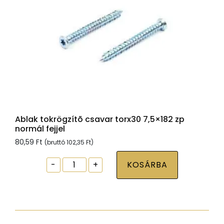
Ablak tokrögzítõ csavar torx30 7,5×182 zp
normál fejjel
80,59
Ft
(bruttó
102,35
Ft
)
Ablak
-
+
KOSÁRBA
tokrögzítõ
csavar
torx30
7,5x182
zp