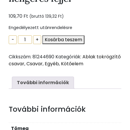
109,70
Ft
(bruttó
139,32
Ft
)
Engedélyezett utánrendelésre
Ablak
-
+
Kosárba teszem
tokrögzítõ
csavar
Cikkszám:
81244690
Kategóriák:
Ablak tokrögzítő
torx30
csavar
,
Csavar
,
Egyéb
,
Kötőelem
7,5x212
zp
hengeres
További információk
fejjel
mennyiség
További információk
Tömeg