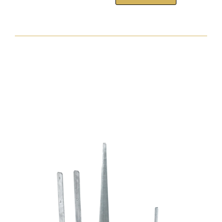
tokrögzítõ
csavar
torx30
7,5x272
zp
normál
fejjel
mennyiség