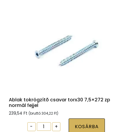
normál
fejjel
mennyiség
Ablak tokrögzítõ csavar torx30 7,5×272 zp
normál fejjel
239,54
Ft
(bruttó
304,22
Ft
)
Ablak
-
+
KOSÁRBA