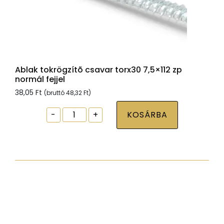
Ablak tokrögzítõ csavar torx30 7,5×112 zp
normál fejjel
38,05
Ft
(bruttó
48,32
Ft
)
Ablak
-
+
KOSÁRBA
tokrögzítõ
csavar
torx30
7,5x112
zp
normál
fejjel
mennyiség