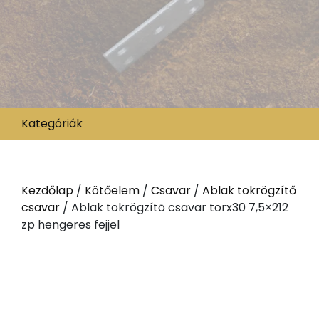
Kategóriák
Kezdőlap
/
Kötőelem
/
Csavar
/
Ablak tokrögzítő
csavar
/ Ablak tokrögzítõ csavar torx30 7,5×212
zp hengeres fejjel