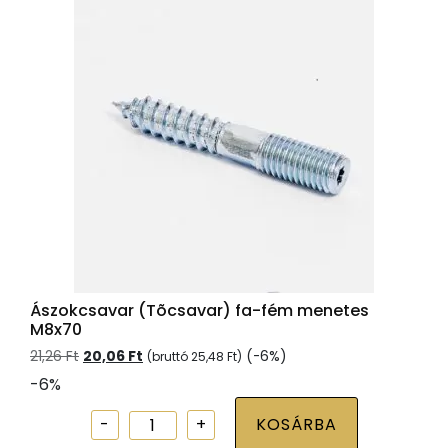
M12x140
mennyiség
Ászokcsavar (Tõcsavar) fa-fém menetes
M8x70
Original
Current
21,26
Ft
20,06
Ft
(-6%)
(bruttó
25,48
Ft
)
price
price
-6%
was:
is:
21,26 Ft.
20,06 Ft.
Ászokcsavar
KOSÁRBA
(Tõcsavar)