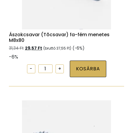
Ászokcsavar (Tõcsavar) fa-fém menetes
M8x80
Original
Current
31,34
Ft
29,57
Ft
(-6%)
(bruttó
37,55
Ft
)
price
price
-6%
was:
is:
31,34 Ft.
29,57 Ft.
Ászokcsavar
KOSÁRBA
(Tõcsavar)
fa-
fém
menetes
M8x80
mennyiség