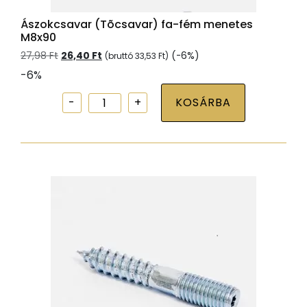
Ászokcsavar (Tõcsavar) fa-fém menetes
M8x90
Original
Current
27,98
Ft
26,40
Ft
(-6%)
(bruttó
33,53
Ft
)
price
price
-6%
was:
is:
27,98 Ft.
26,40 Ft.
Ászokcsavar
KOSÁRBA
(Tõcsavar)
fa-
fém
menetes
M8x90
mennyiség