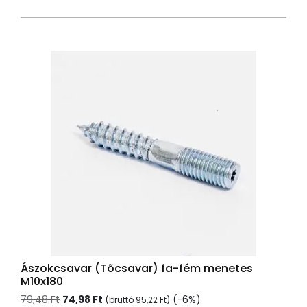
fa-
fém
menetes
M10x120
mennyiség
Ászokcsavar (Tõcsavar) fa-fém menetes
M10x180
Original
Current
79,48
Ft
74,98
Ft
(-6%)
(bruttó
95,22
Ft
)