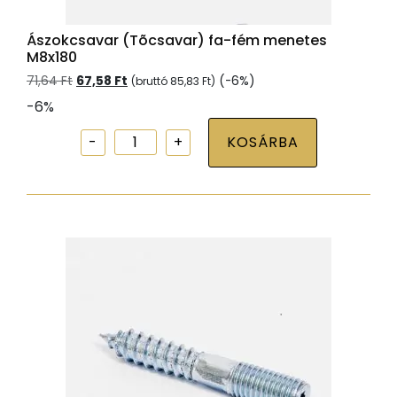
Ászokcsavar (Tõcsavar) fa-fém menetes
M8x180
Original
Current
71,64
Ft
67,58
Ft
(-6%)
(bruttó
85,83
Ft
)
price
price
-6%
was:
is:
71,64 Ft.
67,58 Ft.
Ászokcsavar
KOSÁRBA
(Tõcsavar)
fa-
fém
menetes
M8x180
mennyiség