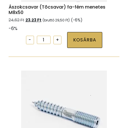
Ászokcsavar (Tõcsavar) fa-fém menetes
M8x50
Original
Current
24,62
Ft
23,23
Ft
(-6%)
(bruttó
29,50
Ft
)
price
price
-6%
was:
is:
24,62 Ft.
23,23 Ft.
Ászokcsavar
KOSÁRBA
(Tõcsavar)
fa-
fém
menetes
M8x50
mennyiség