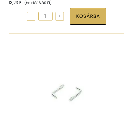
13,23
Ft
(bruttó
16,80
Ft
)
Csavaros
KOSÁRBA
kampó
famenettel
horg
3,5x50
mennyiség