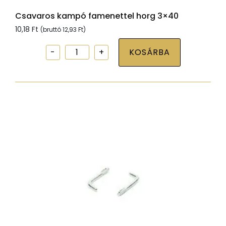
Csavaros kampó famenettel horg 3×40
10,18
Ft
(bruttó
12,93
Ft
)
Csavaros
KOSÁRBA
kampó
famenettel
horg
3x40
mennyiség