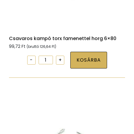
Csavaros kampó torx famenettel horg 6×80
99,72
Ft
(bruttó
126,64
Ft
)
Csavaros
KOSÁRBA
kampó
torx
famenettel
horg
6x80
mennyiség