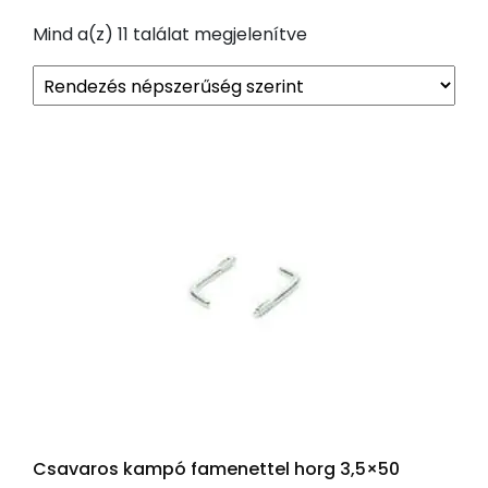
Sorted
Mind a(z) 11 találat megjelenítve
by
popularity
Csavaros kampó famenettel horg 3,5×50