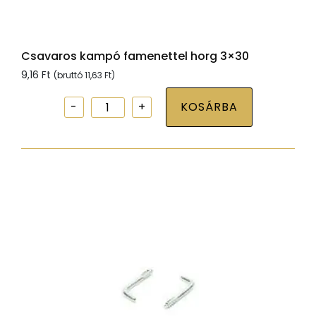
Csavaros kampó famenettel horg 3×30
9,16
Ft
(bruttó
11,63
Ft
)
Csavaros
KOSÁRBA
kampó
famenettel
horg
3x30
mennyiség