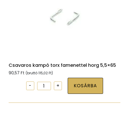
Csavaros kampó torx famenettel horg 5,5×65
90,57
Ft
(bruttó
115,02
Ft
)
Csavaros
KOSÁRBA
kampó
torx
famenettel
horg
5,5x65
mennyiség