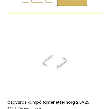
kampó
famenettel
horg
4,5x60
mennyiség
Csavaros kampó famenettel horg 2,5×25
8,14
Ft
(bruttó
10,34
Ft
)