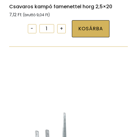
Csavaros kampó famenettel horg 2,5×20
7,12
Ft
(bruttó
9,04
Ft
)
Csavaros
KOSÁRBA
kampó
famenettel
horg
2,5x20
mennyiség