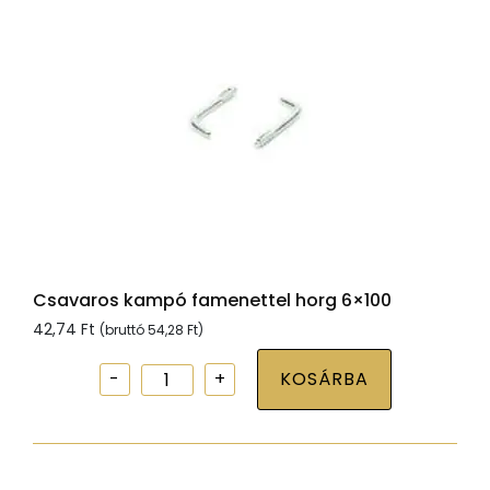
Csavaros kampó famenettel horg 6×100
42,74
Ft
(bruttó
54,28
Ft
)
Csavaros
KOSÁRBA
kampó
famenettel
horg
6x100