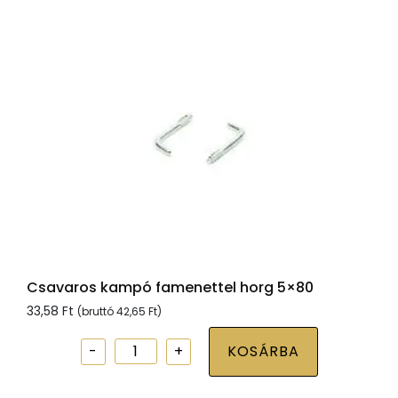
mennyiség
Csavaros kampó famenettel horg 5×80
33,58
Ft
(bruttó
42,65
Ft
)
Csavaros
KOSÁRBA
kampó
famenettel