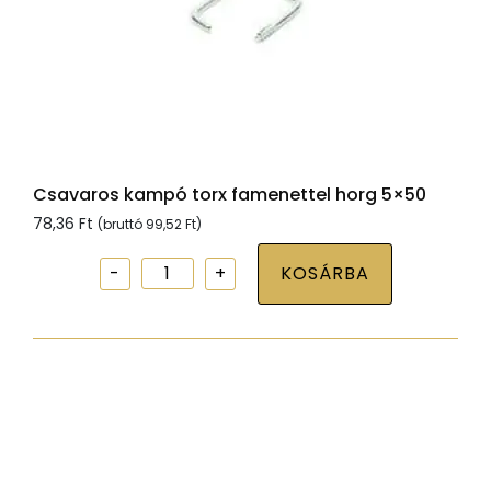
Csavaros kampó torx famenettel horg 5×50
78,36
Ft
(bruttó
99,52
Ft
)
Csavaros
KOSÁRBA
kampó
torx
famenettel
horg
5x50
mennyiség