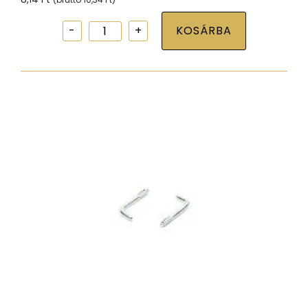
Csavaros
KOSÁRBA
kampó
famenettel
horg
2,5x25
mennyiség