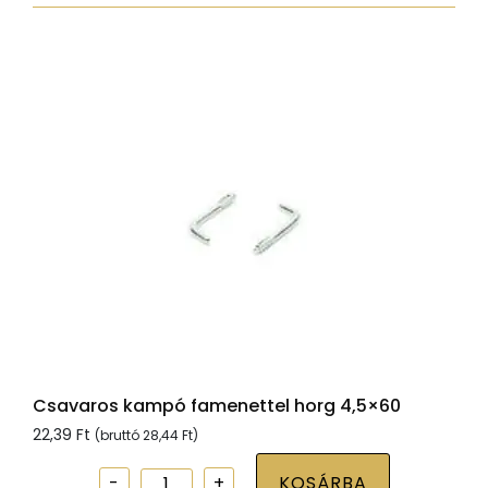
horg
5x80
mennyiség
Csavaros kampó famenettel horg 4,5×60
22,39
Ft
(bruttó
28,44
Ft
)
Csavaros
KOSÁRBA