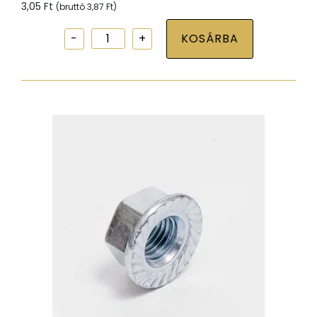
3,05
Ft
(bruttó
3,87
Ft
)
Peremes
KOSÁRBA
anya
M5
(talpas)
mennyiség