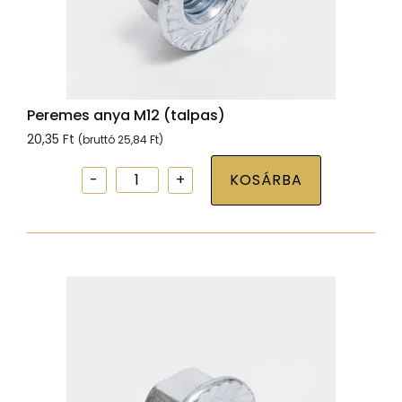
Peremes anya M12 (talpas)
20,35
Ft
(bruttó
25,84
Ft
)
Peremes
KOSÁRBA
anya
M12
(talpas)
mennyiség