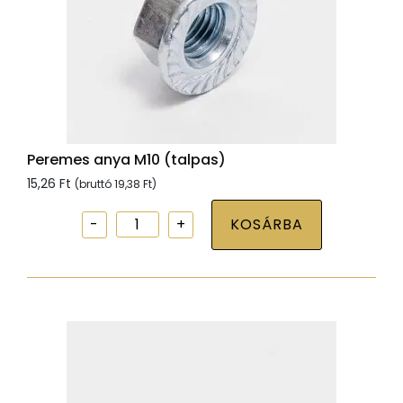
Peremes anya M10 (talpas)
15,26
Ft
(bruttó
19,38
Ft
)
Peremes
KOSÁRBA
anya
M10
(talpas)
mennyiség