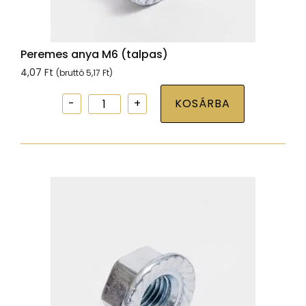
Peremes anya M6 (talpas)
4,07
Ft
(bruttó
5,17
Ft
)
Peremes
KOSÁRBA
anya
M6
(talpas)
mennyiség