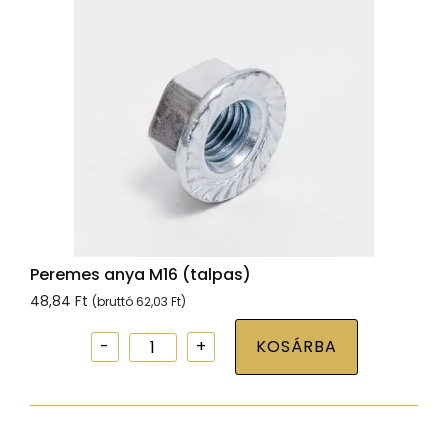
Peremes anya M16 (talpas)
48,84
Ft
(bruttó
62,03
Ft
)
Peremes
KOSÁRBA
anya
M16
(talpas)
mennyiség