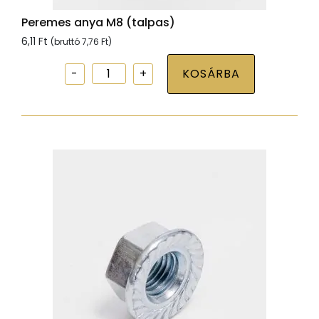
Peremes anya M8 (talpas)
6,11
Ft
(bruttó
7,76
Ft
)
Peremes
KOSÁRBA
anya
M8
(talpas)
mennyiség