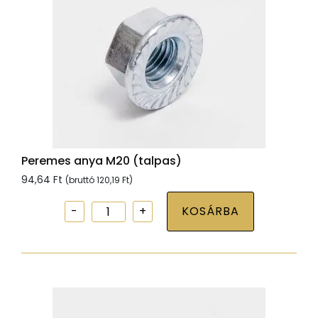
Peremes anya M20 (talpas)
94,64
Ft
(bruttó
120,19
Ft
)
Peremes
KOSÁRBA
anya
M20
(talpas)
mennyiség