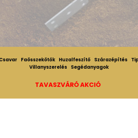
Csavar
Faösszekötők
Huzalfeszítő
Szárazépítés
Tip
Villanyszerelés
Segédanyagok
TAVASZVÁRÓ AKCIÓ