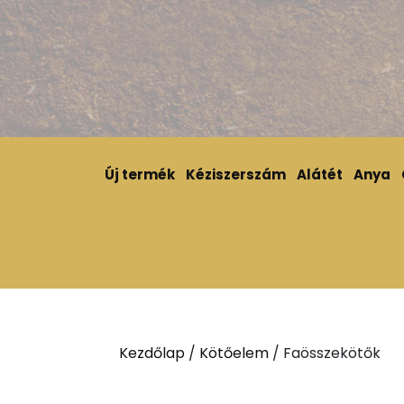
Új termék
Kéziszerszám
Alátét
Anya
Kezdőlap
/
Kötőelem
/ Faösszekötők