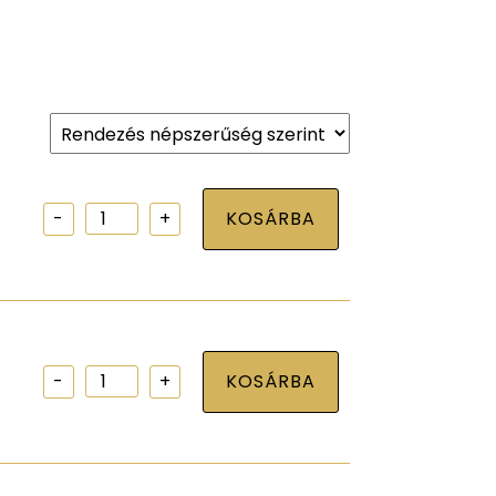
Erősített
KOSÁRBA
sarokvas
35x50/50
mennyiség
Erősített
KOSÁRBA
sarokvas
55x70/70
mennyiség