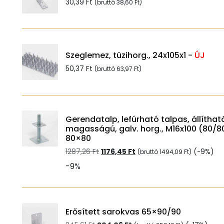
30,39
Ft
(bruttó
38,60
Ft
)
Szeglemez, tüzihorg., 24x105x1
-
ÚJ
50,37
Ft
(bruttó
63,97
Ft
)
Gerendatalp, lefúrható talpas, állíthat
magasságú, galv. horg., M16x100 (80/8
80×80
Original
Current
1287,26
Ft
1176,45
Ft
(-9%)
(bruttó
1494,09
Ft
)
price
price
-9%
was:
is:
1287,26 Ft.
1176,45 Ft.
Erősített sarokvas 65×90/90