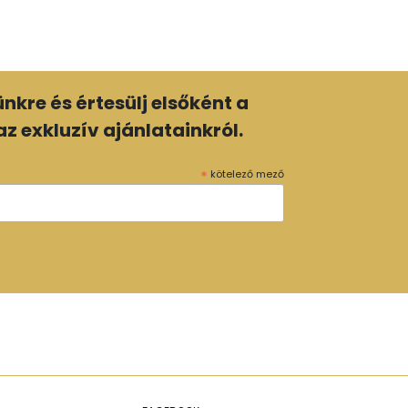
lünkre és értesülj elsőként a
z exkluzív ajánlatainkról.
*
kötelező mező