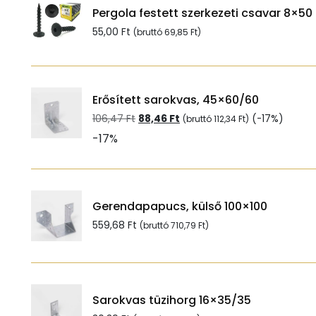
Pergola festett szerkezeti csavar 8×50
55,00
Ft
(bruttó
69,85
Ft
)
Erősített sarokvas, 45×60/60
Original
Current
106,47
Ft
88,46
Ft
(-17%)
(bruttó
112,34
Ft
)
price
price
-17%
was:
is:
106,47 Ft.
88,46 Ft.
Gerendapapucs, külső 100×100
559,68
Ft
(bruttó
710,79
Ft
)
Sarokvas tüzihorg 16×35/35