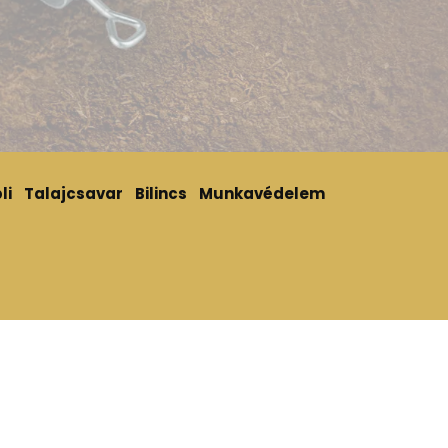
li
Talajcsavar
Bilincs
Munkavédelem