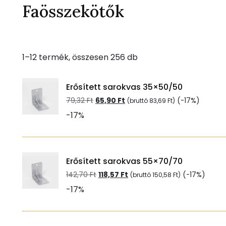
Faösszekötők
Sorted
1–12 termék, összesen 256 db
by
popularity
Erősített sarokvas 35×50/50
Original
Current
79,32
Ft
65,90
Ft
(-17%)
(bruttó
83,69
Ft
)
price
price
-17%
was:
is:
79,32 Ft.
65,90 Ft.
Erősített sarokvas 55×70/70
Original
Current
142,70
Ft
118,57
Ft
(-17%)
(bruttó
150,58
Ft
)
price
price
-17%
was:
is:
142,70 Ft.
118,57 Ft.