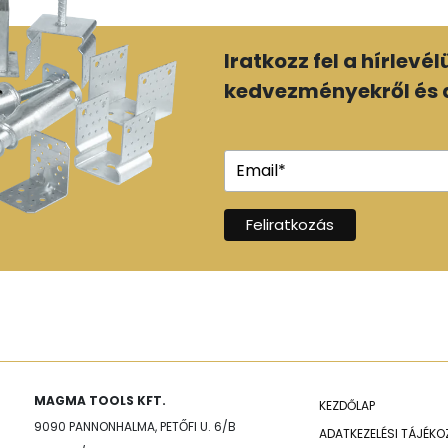
Iratkozz fel a hírlevé
kedvezményekről és a
MAGMA TOOLS KFT.
KEZDŐLAP
9090 PANNONHALMA, PETŐFI U. 6/B
ADATKEZELÉSI TÁJÉK