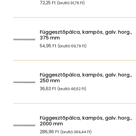
72,25
Ft
(bruttó
91,76
Ft
)
Függesztõpálca, kampós, galv. horg.,
375 mm
54,95
Ft
(bruttó
69,79
Ft
)
Függesztõpálca, kampós, galv. horg.,
250 mm
36,63
Ft
(bruttó
46,52
Ft
)
Függesztõpálca, kampós, galv. horg.,
2000 mm
286,96
Ft
(bruttó
364,44
Ft
)