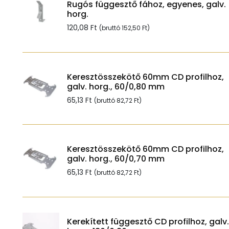
Rugós függesztő fához, egyenes, galv.
horg.
120,08
Ft
(bruttó
152,50
Ft
)
Keresztösszekötő 60mm CD profilhoz,
galv. horg., 60/0,80 mm
65,13
Ft
(bruttó
82,72
Ft
)
Keresztösszekötő 60mm CD profilhoz,
galv. horg., 60/0,70 mm
65,13
Ft
(bruttó
82,72
Ft
)
Kerekített függesztő CD profilhoz, galv.