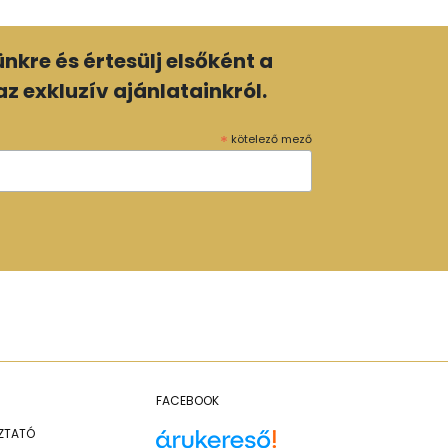
lünkre és értesülj elsőként a
z exkluzív ajánlatainkról.
*
kötelező mező
FACEBOOK
OZTATÓ