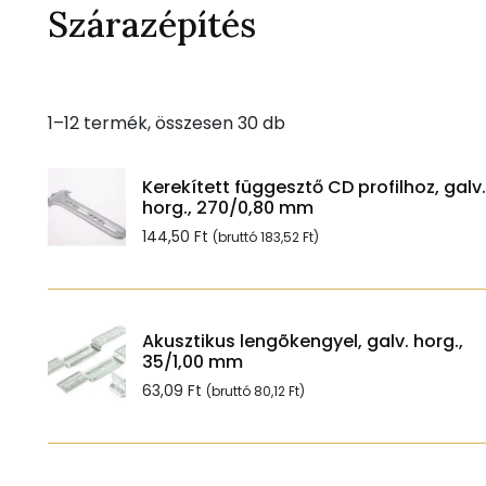
Szárazépítés
Sorted
1–12 termék, összesen 30 db
by
popularity
Kerekített függesztő CD profilhoz, galv.
horg., 270/0,80 mm
144,50
Ft
(bruttó
183,52
Ft
)
Akusztikus lengõkengyel, galv. horg.,
35/1,00 mm
63,09
Ft
(bruttó
80,12
Ft
)