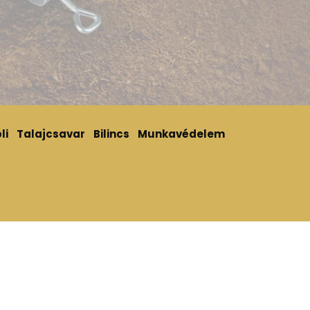
li
Talajcsavar
Bilincs
Munkavédelem