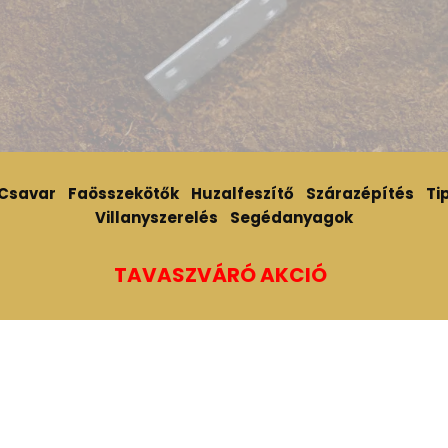
Csavar
Faösszekötők
Huzalfeszítő
Szárazépítés
Tip
Villanyszerelés
Segédanyagok
TAVASZVÁRÓ AKCIÓ