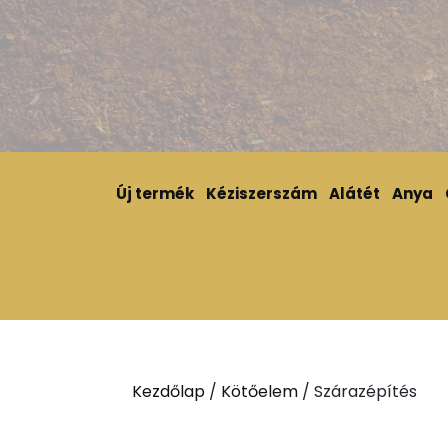
Új termék
Kéziszerszám
Alátét
Anya
Kezdőlap
/
Kötőelem
/ Szárazépítés