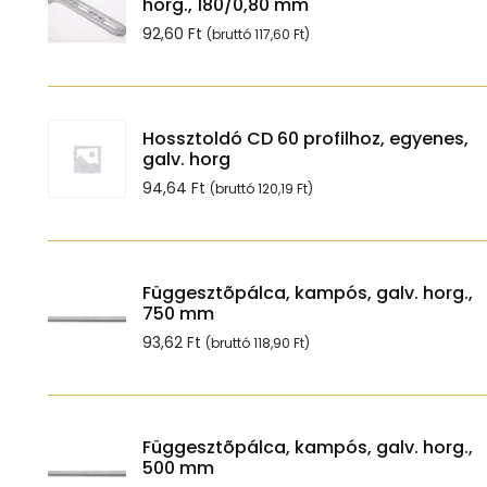
horg., 180/0,80 mm
92,60
Ft
(bruttó
117,60
Ft
)
Hossztoldó CD 60 profilhoz, egyenes,
galv. horg
94,64
Ft
(bruttó
120,19
Ft
)
Függesztõpálca, kampós, galv. horg.,
750 mm
93,62
Ft
(bruttó
118,90
Ft
)
Függesztõpálca, kampós, galv. horg.,
500 mm