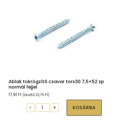
mennyiség
Ablak tokrögzítõ csavar torx30 7,5×52 zp
normál fejjel
17,91
Ft
(bruttó
22,75
Ft
)
Ablak
-
+
KOSÁRBA
tokrögzítõ
csavar
torx30