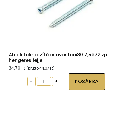
Ablak tokrögzítõ csavar torx30 7,5×72 zp
hengeres fejjel
34,70
Ft
(bruttó
44,07
Ft
)
Ablak
-
+
KOSÁRBA
tokrögzítõ
csavar
torx30
7,5x72
zp
hengeres
fejjel