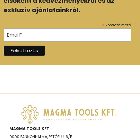
elsőként a kedvezményekről és az
exkluzív ajánlatainkról.
*
kötelező mező
MAGMA TOOLS KFT.
9090 PANNONHALMA, PETŐFI U. 6/B