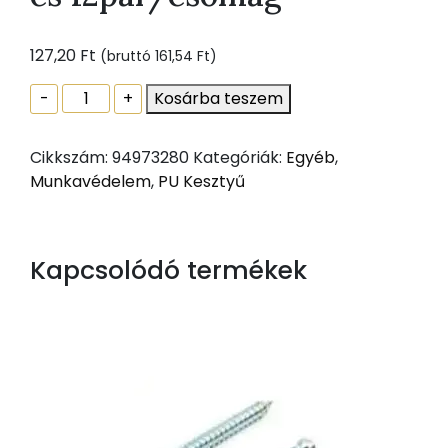
127,20
Ft
(bruttó
161,54
Ft
)
PU
-
+
Kosárba teszem
mártott
szerelőkesztyű
Cikkszám:
94973280
Kategóriák:
Egyéb
,
fekete
Munkavédelem
,
PU Kesztyű
7-
es
12pár/csomag
mennyiség
Kapcsolódó termékek