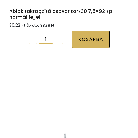
Ablak tokrögzítõ csavar torx30 7,5×92 zp
normál fejjel
30,22
Ft
(bruttó
38,38
Ft
)
Ablak
-
+
KOSÁRBA
tokrögzítõ
csavar
torx30
7,5x92
zp
normál
fejjel
mennyiség