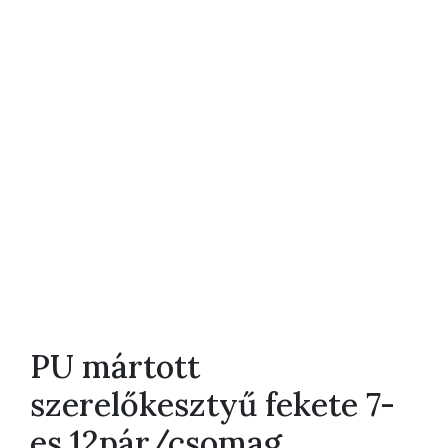
PU mártott
szerelőkesztyű fekete 7-
es 12pár/csomag