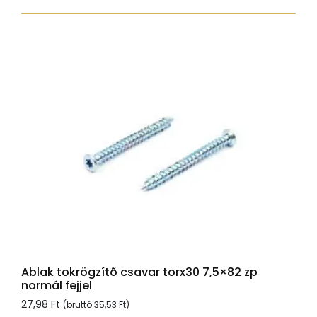
7,5x52
zp
normál
fejjel
mennyiség
Ablak tokrögzítõ csavar torx30 7,5×82 zp
normál fejjel
27,98
Ft
(bruttó
35,53
Ft
)