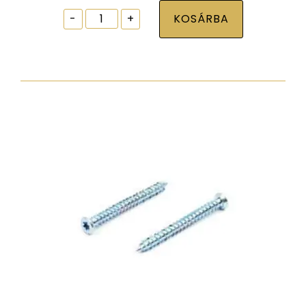
Ablak
-
+
KOSÁRBA
tokrögzítõ
csavar
torx30
7,5x82
zp
normál
fejjel
mennyiség