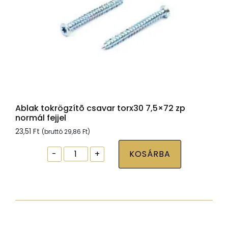
Ablak tokrögzítõ csavar torx30 7,5×72 zp
normál fejjel
23,51
Ft
(bruttó
29,86
Ft
)
Ablak
-
+
KOSÁRBA
tokrögzítõ
csavar
torx30
7,5x72
zp
normál