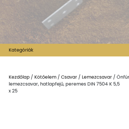
Kategóriák
Kezdőlap
/
Kötőelem
/
Csavar
/
Lemezcsavar
/ Önfú
lemezcsavar, hatlapfejű, peremes DIN 7504 K 5,5
x 25