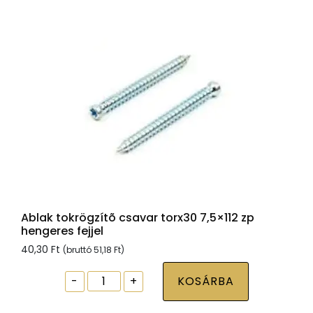
fejjel
mennyiség
Ablak tokrögzítõ csavar torx30 7,5×112 zp
hengeres fejjel
40,30
Ft
(bruttó
51,18
Ft
)
Ablak
-
+
KOSÁRBA
tokrögzítõ
csavar