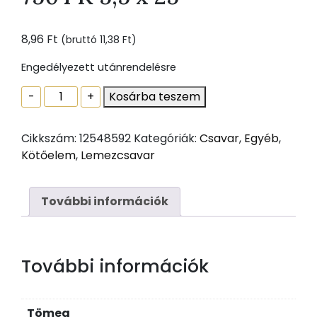
8,96
Ft
(bruttó
11,38
Ft
)
Engedélyezett utánrendelésre
Önfúró
-
+
Kosárba teszem
lemezcsavar,
hatlapfejű,
Cikkszám:
12548592
Kategóriák:
Csavar
,
Egyéb
,
peremes
Kötőelem
,
Lemezcsavar
DIN
7504
K
További információk
5,5
x
25
További információk
mennyiség
Tömeg