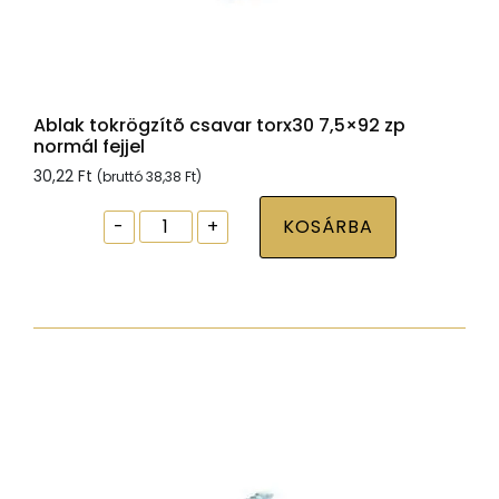
Ablak tokrögzítõ csavar torx30 7,5×92 zp
normál fejjel
30,22
Ft
(bruttó
38,38
Ft
)
Ablak
-
+
KOSÁRBA
tokrögzítõ
csavar
torx30
7,5x92
zp
normál
fejjel
mennyiség