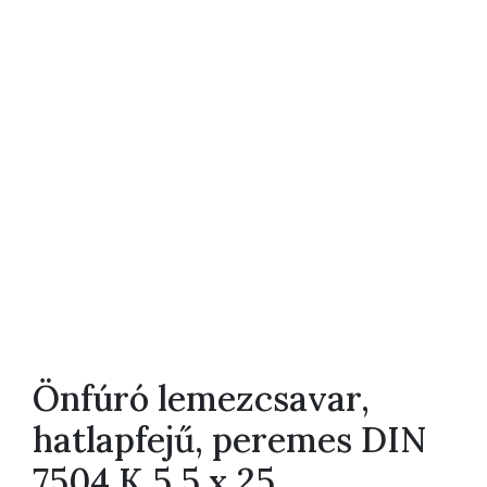
Önfúró lemezcsavar,
hatlapfejű, peremes DIN
7504 K 5,5 x 25