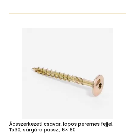
torx30
7,5x112
zp
hengeres
fejjel
mennyiség
Ácsszerkezeti csavar, lapos peremes fejjel,
Tx30, sárgára passz., 6×160