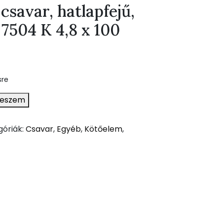
savar, hatlapfejű,
7504 K 4,8 x 100
sre
teszem
góriák:
Csavar
,
Egyéb
,
Kötőelem
,