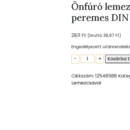
Önfúró lemezc
peremes DIN 
29,11
Ft
(bruttó
36,97
Ft
)
Engedélyezett utánrendelé
Önfúró
-
+
Kosárba 
lemezcsavar,
hatlapfejű,
Cikkszám:
12548588
Kate
peremes
Lemezcsavar
DIN
7504
K
4,8
x
100
mennyiség