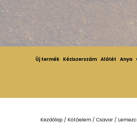
Új termék
Kéziszerszám
Alátét
Anya
Kezdőlap
/
Kötőelem
/
Csavar
/
Lemezc