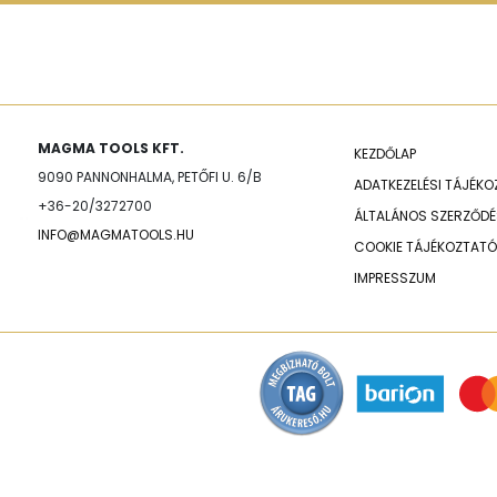
MAGMA TOOLS KFT.
KEZDŐLAP
9090 PANNONHALMA, PETŐFI U. 6/B
ADATKEZELÉSI TÁJÉK
+36-20/3272700
ÁLTALÁNOS SZERZŐDÉS
INFO@MAGMATOOLS.HU
COOKIE TÁJÉKOZTATÓ
IMPRESSZUM