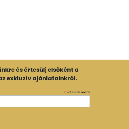
lünkre és értesülj elsőként a
z exkluzív ajánlatainkról.
*
kötelező mező