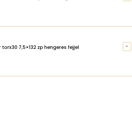
-
 torx30 7,5×132 zp hengeres fejjel