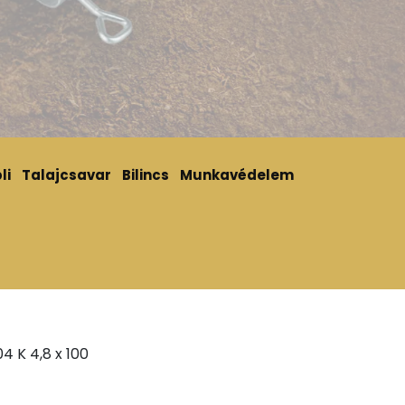
li
Talajcsavar
Bilincs
Munkavédelem
4 K 4,8 x 100