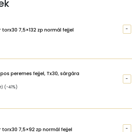
ek
-
 torx30 7,5×132 zp normál fejjel
apos peremes fejjel, Tx30, sárgára
-
(-41%)
t
)
-
 torx30 7,5×92 zp normál fejjel