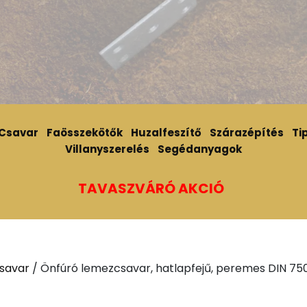
Csavar
Faösszekötők
Huzalfeszítő
Szárazépítés
Tip
Villanyszerelés
Segédanyagok
TAVASZVÁRÓ AKCIÓ
savar
/ Önfúró lemezcsavar, hatlapfejű, peremes DIN 750