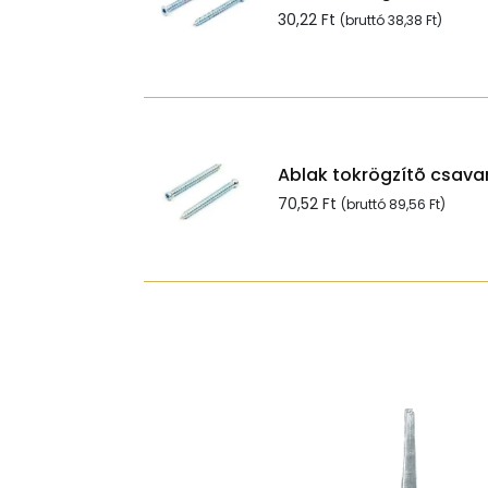
30,22
Ft
(bruttó
38,38
Ft
)
Ablak tokrögzítõ csavar
70,52
Ft
(bruttó
89,56
Ft
)