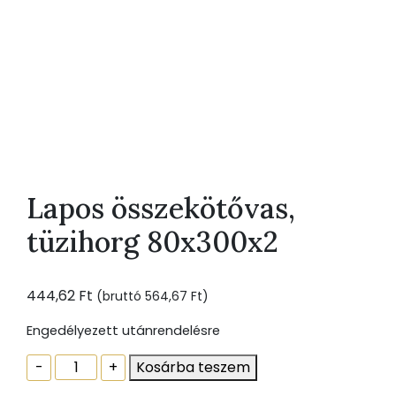
Lapos összekötővas,
tüzihorg 80x300x2
444,62
Ft
(bruttó
564,67
Ft
)
Engedélyezett utánrendelésre
Lapos
-
+
Kosárba teszem
összekötővas,