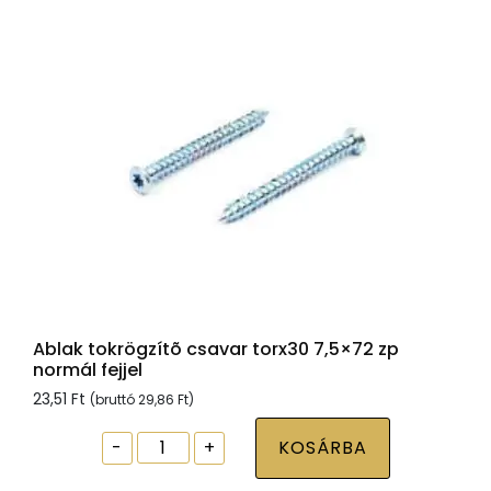
Ablak tokrögzítõ csavar torx30 7,5×72 zp
normál fejjel
23,51
Ft
(bruttó
29,86
Ft
)
Ablak
-
+
KOSÁRBA
tokrögzítõ