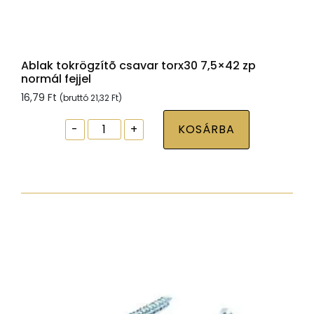
Ablak tokrögzítõ csavar torx30 7,5×42 zp
normál fejjel
16,79
Ft
(bruttó
21,32
Ft
)
Ablak
-
+
KOSÁRBA
tokrögzítõ
csavar
torx30
7,5x42
zp
normál
fejjel
mennyiség