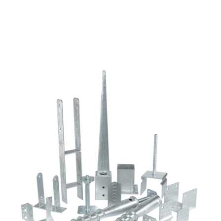
fejjel
mennyiség