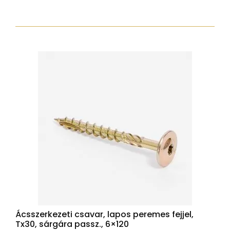
csavar
torx30
7,5x72
zp
normál
fejjel
mennyiség
Ácsszerkezeti csavar, lapos peremes fejjel,
Tx30, sárgára passz., 6×120