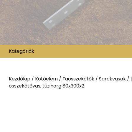
Kategóriák
Kezdőlap
/
Kötőelem
/
Faösszekötők
/
Sarokvasak
/ 
összekötővas, tüzihorg 80x300x2