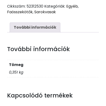
tüzihorg
Cikkszám:
52312530
Kategóriák:
Egyéb
,
80x300x2
Faösszekötők
,
Sarokvasak
mennyiség
További információk
További információk
Tömeg
0,351 kg
Kapcsolódó termékek