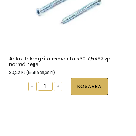
Ablak tokrögzítõ csavar torx30 7,5×92 zp
normál fejjel
30,22
Ft
(bruttó
38,38
Ft
)
Ablak
-
+
KOSÁRBA
tokrögzítõ
csavar
torx30
7,5x92
zp
normál