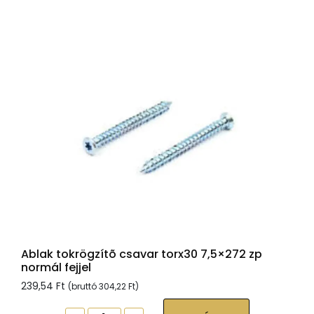
zp
hengeres
fejjel
mennyiség
Ablak tokrögzítõ csavar torx30 7,5×272 zp
normál fejjel
239,54
Ft
(bruttó
304,22
Ft
)