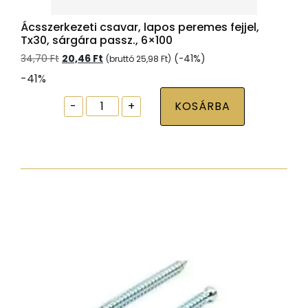
Ácsszerkezeti csavar, lapos peremes fejjel,
Tx30, sárgára passz., 6×100
Original
Current
34,70
Ft
20,46
Ft
(-41%)
(bruttó
25,98
Ft
)
price
price
-41%
was:
is:
34,70 Ft.
20,46 Ft.
Ácsszerkezeti
-
+
KOSÁRBA
csavar,
lapos
peremes
fejjel,
Tx30,
sárgára
passz.,
6x100
mennyiség