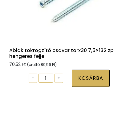
Ablak tokrögzítõ csavar torx30 7,5×132 zp
hengeres fejjel
70,52
Ft
(bruttó
89,56
Ft
)
Ablak
-
+
KOSÁRBA
tokrögzítõ
csavar
torx30
7,5x132
zp
hengeres
fejjel
mennyiség