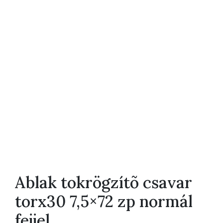
Ablak tokrögzítõ csavar
torx30 7,5×72 zp normál
fejjel