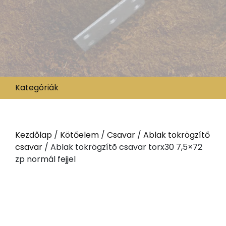
Kategóriák
Kezdőlap
/
Kötőelem
/
Csavar
/
Ablak tokrögzítő
csavar
/ Ablak tokrögzítõ csavar torx30 7,5×72
zp normál fejjel