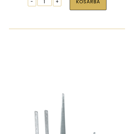
Ablak
-
+
KOSÁRBA
tokrögzítõ
csavar
torx30
7,5x272
zp
normál
fejjel
mennyiség