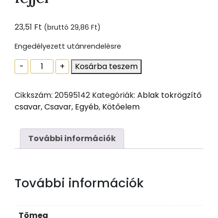
23,51
Ft
(bruttó
29,86
Ft
)
Engedélyezett utánrendelésre
Ablak
-
+
Kosárba teszem
tokrögzítõ
csavar
Cikkszám:
20595142
Kategóriák:
Ablak tokrögzítő
torx30
csavar
,
Csavar
,
Egyéb
,
Kötőelem
7,5x72
zp
normál
További információk
fejjel
mennyiség
További információk
Tömeg