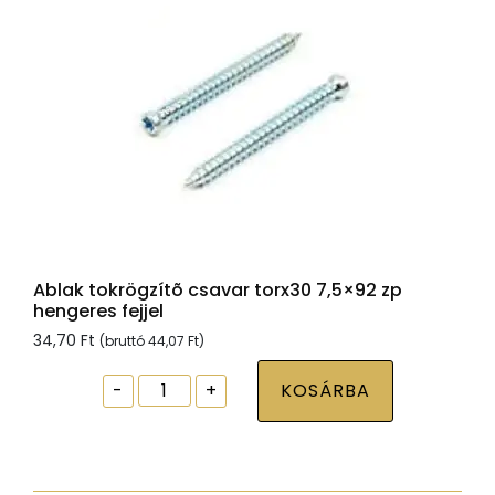
Ablak tokrögzítõ csavar torx30 7,5×92 zp
hengeres fejjel
34,70
Ft
(bruttó
44,07
Ft
)
Ablak
-
+
KOSÁRBA
tokrögzítõ
csavar
torx30
7,5x92