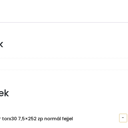
k
ek
-
 torx30 7,5×252 zp normál fejjel