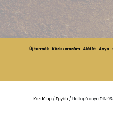
Új termék
Kéziszerszám
Alátét
Anya
Kezdőlap
/
Egyéb
/ Hatlapú anya DIN 934