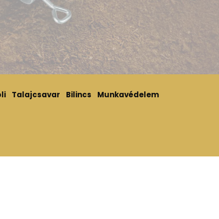
li
Talajcsavar
Bilincs
Munkavédelem