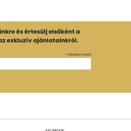
lünkre és értesülj elsőként a
z exkluzív ajánlatainkról.
*
kötelező mező
FACEBOOK