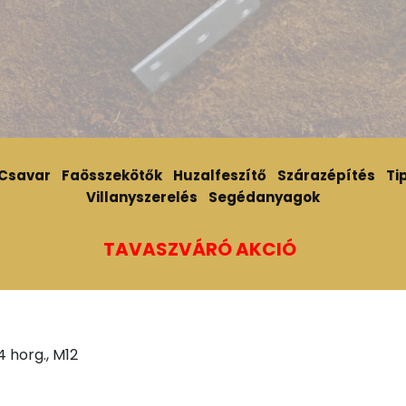
Csavar
Faösszekötők
Huzalfeszítő
Szárazépítés
Tip
Villanyszerelés
Segédanyagok
TAVASZVÁRÓ AKCIÓ
 horg., M12