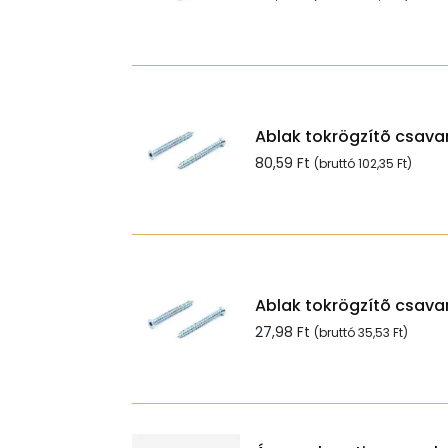
Ablak tokrögzítõ csavar
80,59
Ft
(bruttó
102,35
Ft
)
Ablak tokrögzítõ csavar
27,98
Ft
(bruttó
35,53
Ft
)