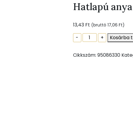
Hatlapú anya
13,43
Ft
(bruttó
17,06
Ft
)
Hatlapú
-
+
Kosárba 
anya
DIN
Cikkszám:
95086330
Kate
934
horg.,
M12
mennyiség