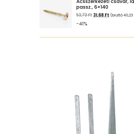
Ácsszerkezeti csavar, l
passz., 6×140
Original
Current
53,73
Ft
31,68
Ft
(bruttó
40,23
price
price
-41%
was:
is:
53,73 Ft.
31,68 Ft.