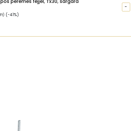
apos peremes fejjel, Tx30, sárgára
-
(-41%)
Ft
)