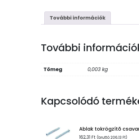
További információk
További információ
Tömeg
0,003 kg
Kapcsolódó termék
Ablak tokrögzítõ csavar
162,31
Ft
(bruttó
206,13
Ft
)