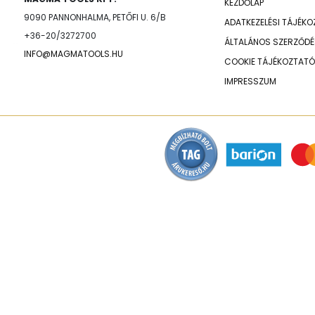
KEZDŐLAP
9090 PANNONHALMA, PETŐFI U. 6/B
ADATKEZELÉSI TÁJÉK
+36-20/3272700
ÁLTALÁNOS SZERZŐDÉS
INFO@MAGMATOOLS.HU
COOKIE TÁJÉKOZTATÓ
IMPRESSZUM