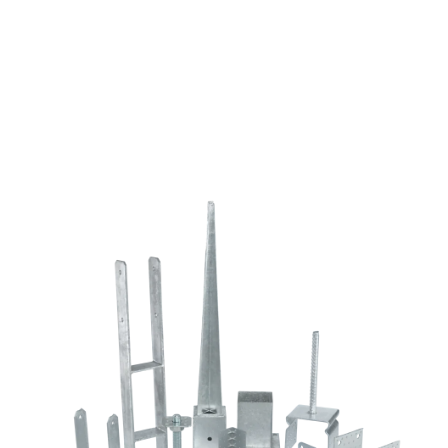
Tx30,
sárgára
passz.,
6x100
mennyiség