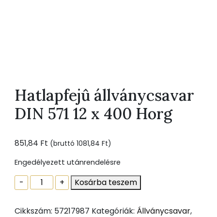
Hatlapfejû állványcsavar
DIN 571 12 x 400 Horg
851,84
Ft
(bruttó
1081,84
Ft
)
Engedélyezett utánrendelésre
Hatlapfejû
-
+
Kosárba teszem
állványcsavar
DIN
Cikkszám:
57217987
Kategóriák:
Állványcsavar
,
571