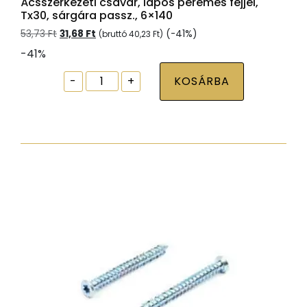
Ácsszerkezeti csavar, lapos peremes fejjel,
Tx30, sárgára passz., 6×140
Original
Current
53,73
Ft
31,68
Ft
(-41%)
(bruttó
40,23
Ft
)
price
price
-41%
was:
is:
53,73 Ft.
31,68 Ft.
Ácsszerkezeti
-
+
KOSÁRBA
csavar,
lapos
peremes
fejjel,
Tx30,
sárgára
passz.,
6x140
mennyiség