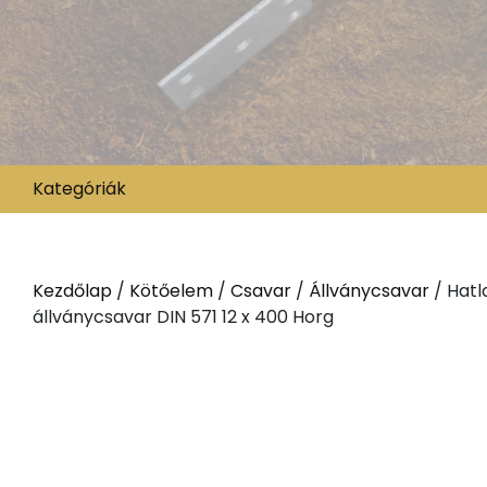
Kategóriák
Kezdőlap
/
Kötőelem
/
Csavar
/
Állványcsavar
/ Hatl
állványcsavar DIN 571 12 x 400 Horg