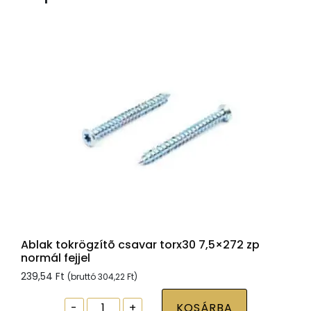
Ablak tokrögzítõ csavar torx30 7,5×272 zp
normál fejjel
239,54
Ft
(bruttó
304,22
Ft
)
Ablak
-
+
KOSÁRBA