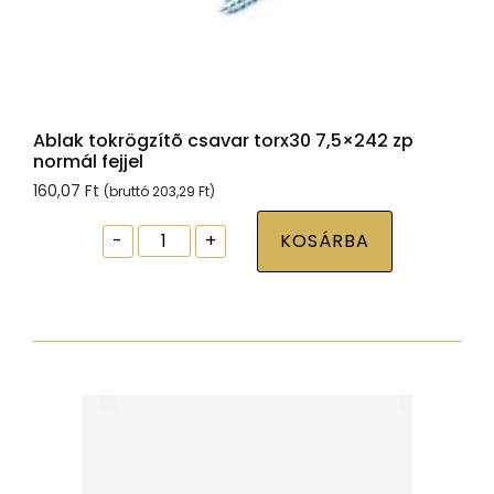
Ablak tokrögzítõ csavar torx30 7,5×242 zp
normál fejjel
160,07
Ft
(bruttó
203,29
Ft
)
Ablak
-
+
KOSÁRBA
tokrögzítõ
csavar
torx30
7,5x242
zp
normál
fejjel
mennyiség