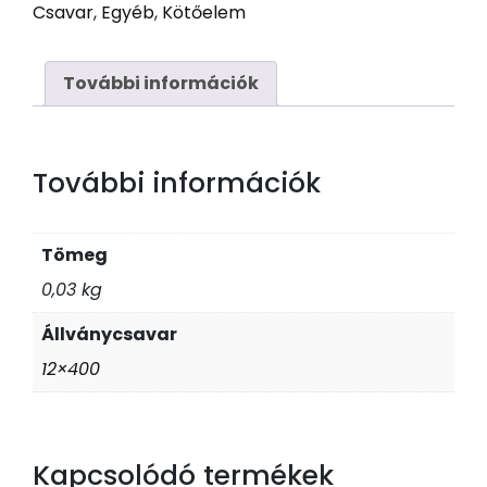
Csavar
,
Egyéb
,
Kötőelem
12
x
400
További információk
Horg
mennyiség
További információk
Tömeg
0,03 kg
Állványcsavar
12×400
Kapcsolódó termékek