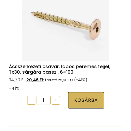
Ácsszerkezeti csavar, lapos peremes fejjel,
Tx30, sárgára passz., 6×100
Original
Current
34,70
Ft
20,46
Ft
(-41%)
(bruttó
25,98
Ft
)
price
price
-41%
was:
is:
34,70 Ft.
20,46 Ft.
Ácsszerkezeti
-
+
KOSÁRBA
csavar,
lapos
peremes
fejjel,