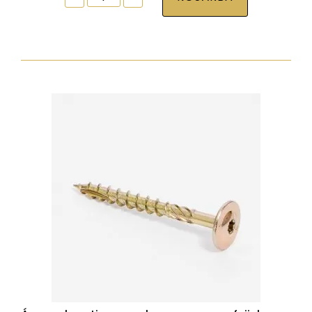
tokrögzítõ
csavar
torx30
7,5x272
zp
normál
fejjel
mennyiség