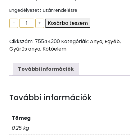
Engedélyezett utánrendelésre
Gyûrûs
-
+
Kosárba teszem
anya
Din
Cikkszám:
75544300
Kategóriák:
Anya
,
Egyéb
,
582
Gyűrűs anya
,
Kötőelem
Horganyzott
M36
mennyiség
További információk
További információk
Tömeg
0,25 kg