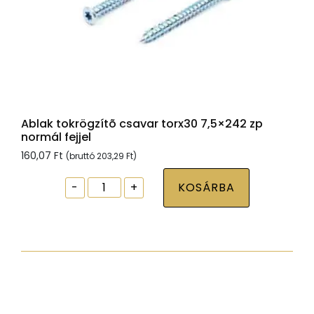
Ablak tokrögzítõ csavar torx30 7,5×242 zp
normál fejjel
160,07
Ft
(bruttó
203,29
Ft
)
Ablak
-
+
KOSÁRBA
tokrögzítõ
csavar
torx30
7,5x242
zp
normál
fejjel