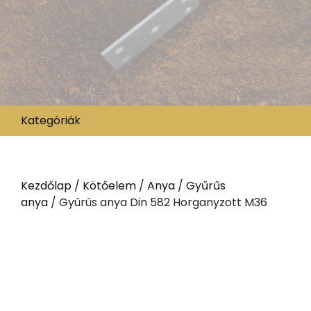
Kategóriák
Kezdőlap
/
Kötőelem
/
Anya
/
Gyűrűs
anya
/ Gyûrûs anya Din 582 Horganyzott M36