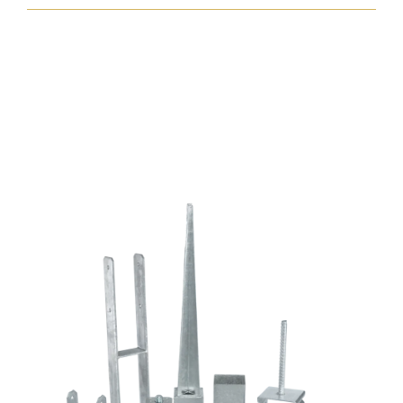
7,5x272
zp
normál
fejjel
mennyiség