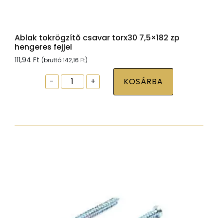
Ablak tokrögzítõ csavar torx30 7,5×182 zp
hengeres fejjel
111,94
Ft
(bruttó
142,16
Ft
)
Ablak
-
+
KOSÁRBA
tokrögzítõ
csavar
torx30
7,5x182
zp
hengeres
fejjel
mennyiség