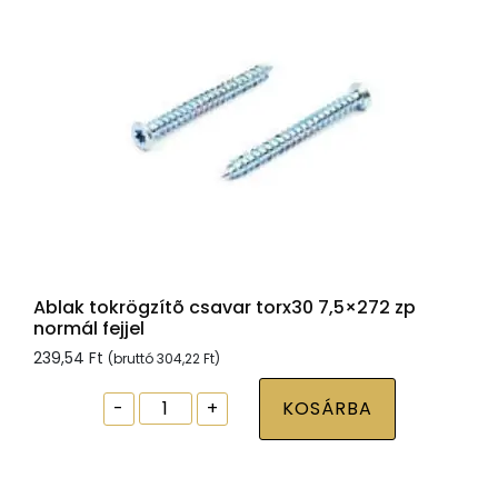
mennyiség
Ablak tokrögzítõ csavar torx30 7,5×272 zp
normál fejjel
239,54
Ft
(bruttó
304,22
Ft
)
Ablak
-
+
KOSÁRBA
tokrögzítõ
csavar
torx30