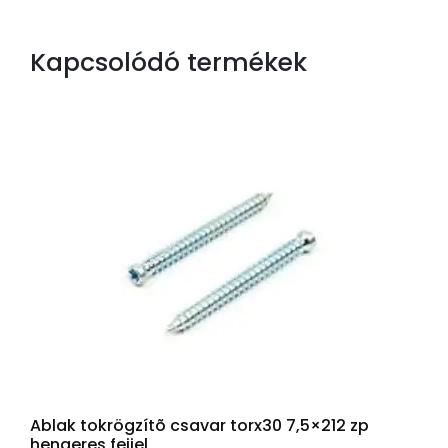
Kapcsolódó termékek
Ablak tokrögzítõ csavar torx30 7,5×212 zp
hengeres fejjel