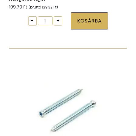
109,70
Ft
(bruttó
139,32
Ft
)
Ablak
-
+
KOSÁRBA
tokrögzítõ
csavar
torx30
7,5x212
zp
hengeres
fejjel
mennyiség