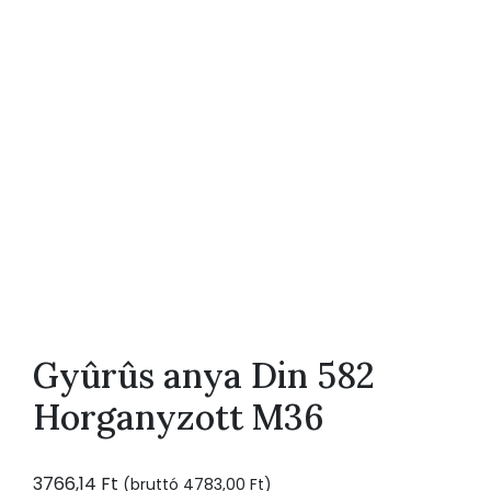
Gyûrûs anya Din 582
Horganyzott M36
3766,14
Ft
(bruttó
4783,00
Ft
)