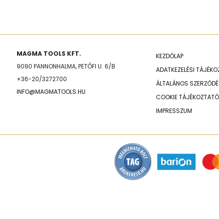
MAGMA TOOLS KFT.
KEZDŐLAP
9090 PANNONHALMA, PETŐFI U. 6/B
ADATKEZELÉSI TÁJÉK
+36-20/3272700
ÁLTALÁNOS SZERZŐDÉS
INFO@MAGMATOOLS.HU
COOKIE TÁJÉKOZTATÓ
IMPRESSZUM