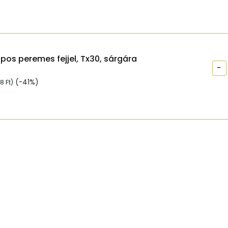
apos peremes fejjel, Tx30, sárgára
-
(-41%)
98
Ft
)