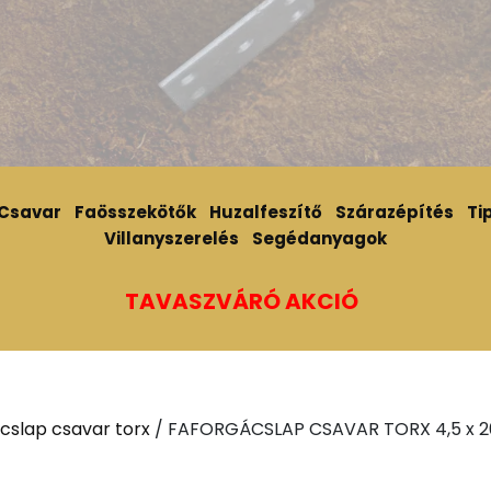
Csavar
Faösszekötők
Huzalfeszítő
Szárazépítés
Tip
Villanyszerelés
Segédanyagok
TAVASZVÁRÓ AKCIÓ
cslap csavar torx
/ FAFORGÁCSLAP CSAVAR TORX 4,5 x 2