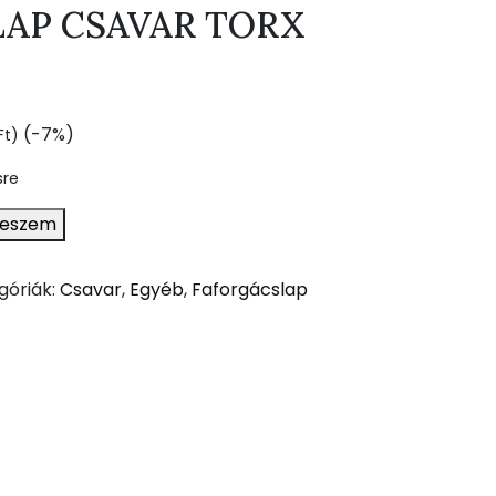
AP CSAVAR TORX
(-7%)
Ft
)
sre
teszem
góriák:
Csavar
,
Egyéb
,
Faforgácslap