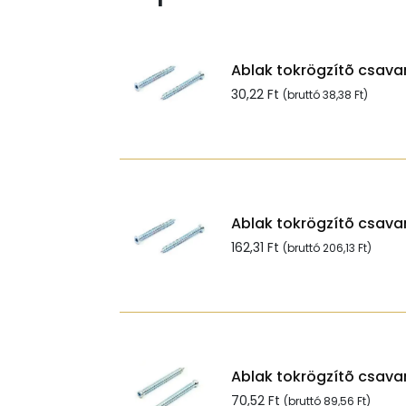
Ablak tokrögzítõ csavar
30,22
Ft
(bruttó
38,38
Ft
)
Ablak tokrögzítõ csavar
162,31
Ft
(bruttó
206,13
Ft
)
Ablak tokrögzítõ csavar
70,52
Ft
(bruttó
89,56
Ft
)