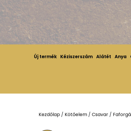
Új termék
Kéziszerszám
Alátét
Anya
Kezdőlap
/
Kötőelem
/
Csavar
/
Faforgá