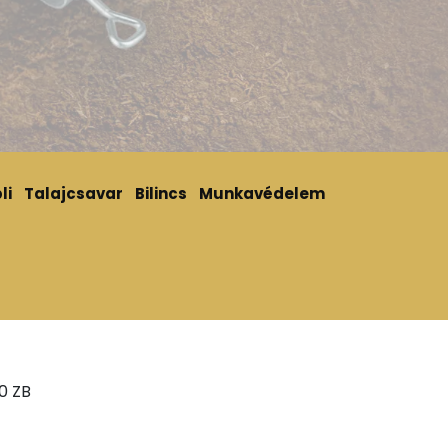
li
Talajcsavar
Bilincs
Munkavédelem
0 ZB