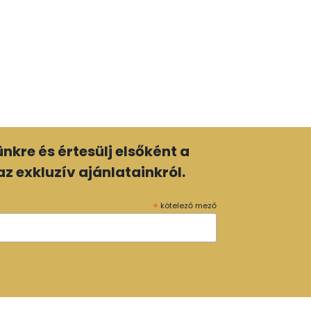
lünkre és értesülj elsőként a
z exkluzív ajánlatainkról.
*
kötelező mező