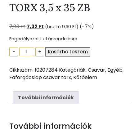
TORX 3,5 x 35 ZB
Original
Current
7,83
Ft
7,32
Ft
(-7%)
(bruttó
9,30
Ft
)
price
price
Engedélyezett utánrendelésre
was:
is:
7,83 Ft.
7,32 Ft.
FAFORGÁCSLAP
-
+
Kosárba teszem
CSAVAR
TORX
Cikkszám:
10207284
Kategóriák:
Csavar
,
Egyéb
,
3,5
Faforgácslap csavar torx
,
Kötőelem
x
35
ZB
További információk
mennyiség
További információk