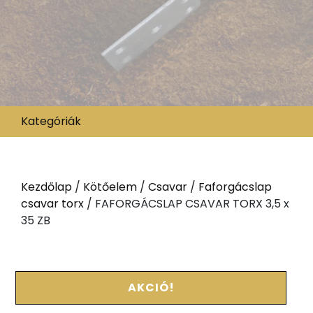
Kategóriák
Kezdőlap
/
Kötőelem
/
Csavar
/
Faforgácslap
csavar torx
/ FAFORGÁCSLAP CSAVAR TORX 3,5 x
35 ZB
AKCIÓ!