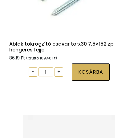
Ablak tokrögzítõ csavar torx30 7,5×152 zp
hengeres fejjel
86,19
Ft
(bruttó
109,46
Ft
)
Ablak
-
+
KOSÁRBA
tokrögzítõ
csavar
torx30
7,5x152
zp
hengeres
fejjel
mennyiség