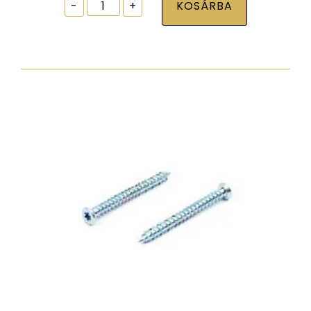
Ablak
-
+
KOSÁRBA
tokrögzítõ
csavar
torx30
7,5x252
zp
normál
fejjel
mennyiség