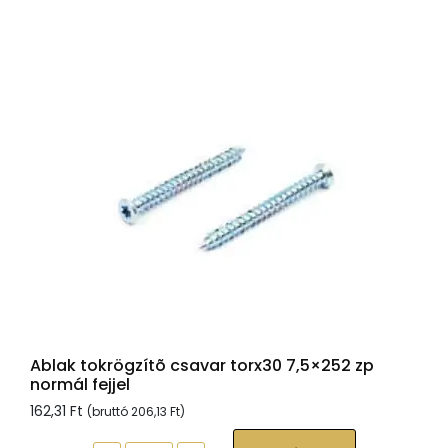
fejjel,
Tx30,
sárgára
passz.,
6x120
mennyiség
Ablak tokrögzítõ csavar torx30 7,5×252 zp
normál fejjel
162,31
Ft
(bruttó
206,13
Ft
)