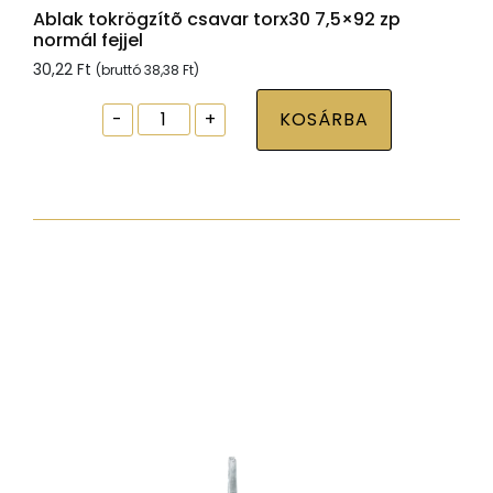
Ablak tokrögzítõ csavar torx30 7,5×92 zp
normál fejjel
30,22
Ft
(bruttó
38,38
Ft
)
Ablak
-
+
KOSÁRBA
tokrögzítõ
csavar
torx30
7,5x92
zp
normál
fejjel
mennyiség