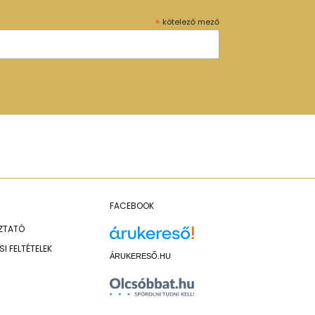
*
kötelező mező
FACEBOOK
OZTATÓ
I FELTÉTELEK
ÁRUKERESŐ.HU