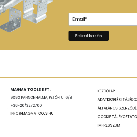
MAGMA TOOLS KFT.
KEZDŐLAP
9090 PANNONHALMA, PETŐFI U. 6/B
ADATKEZELÉSI TÁJÉK
+36-20/3272700
ÁLTALÁNOS SZERZŐDÉS
INFO@MAGMATOOLS.HU
COOKIE TÁJÉKOZTATÓ
IMPRESSZUM