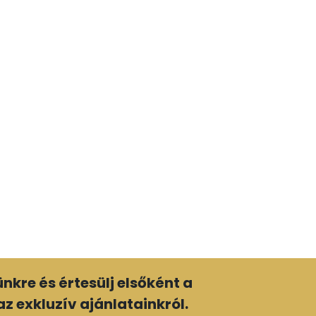
normál
fejjel
mennyiség
lünkre és értesülj elsőként a
z exkluzív ajánlatainkról.