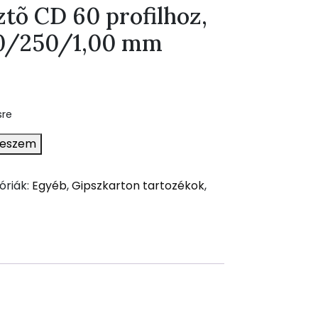
tõ CD 60 profilhoz,
 60/250/1,00 mm
)
sre
teszem
óriák:
Egyéb
,
Gipszkarton tartozékok
,