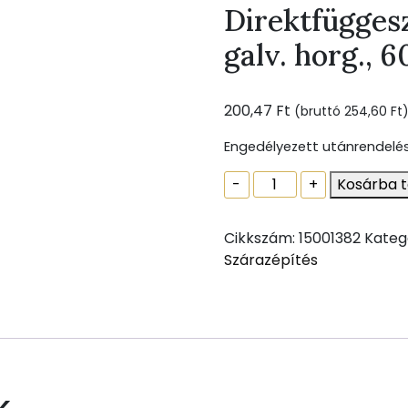
Direktfüggesz
galv. horg.,
200,47
Ft
(bruttó
254,60
Ft
Engedélyezett utánrendelé
Direktfüggesztõ
-
+
Kosárba 
CD
60
Cikkszám:
15001382
Kateg
profilhoz,
Szárazépítés
galv.
horg.,
60/250/1,00
mm
mennyiség
k