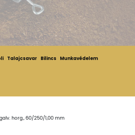
li
Talajcsavar
Bilincs
Munkavédelem
 galv. horg., 60/250/1,00 mm