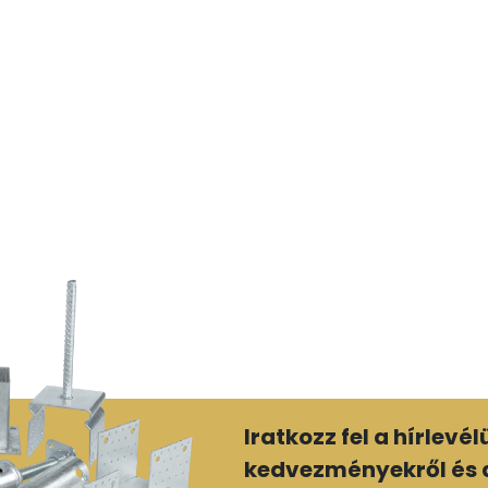
Iratkozz fel a hírlevé
kedvezményekről és a