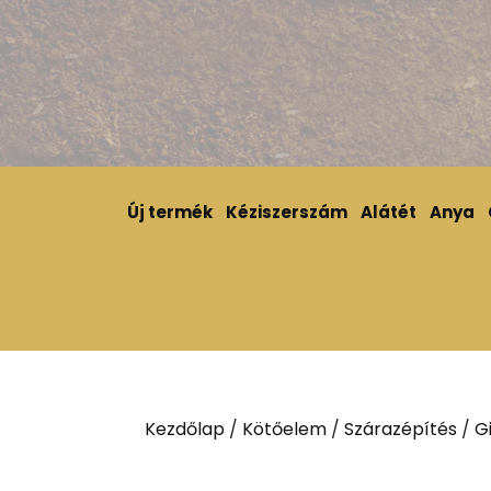
Új termék
Kéziszerszám
Alátét
Anya
Kezdőlap
/
Kötőelem
/
Szárazépítés
/
G