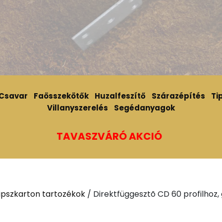
Csavar
Faösszekötők
Huzalfeszítő
Szárazépítés
Tip
Villanyszerelés
Segédanyagok
TAVASZVÁRÓ AKCIÓ
ipszkarton tartozékok
/ Direktfüggesztõ CD 60 profilhoz,