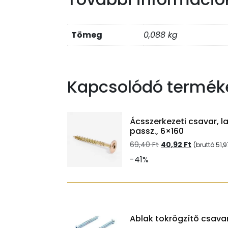
Tömeg
0,088 kg
Kapcsolódó termék
Ácsszerkezeti csavar, l
passz., 6×160
Original
Current
69,40
Ft
40,92
Ft
(bruttó
51,
price
price
-41%
was:
is:
69,40 Ft.
40,92 Ft.
Ablak tokrögzítõ csavar