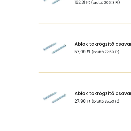
162,31
Ft
(bruttó
206,13
Ft
)
Ablak tokrögzítõ csavar
57,09
Ft
(bruttó
72,50
Ft
)
Ablak tokrögzítõ csavar
27,98
Ft
(bruttó
35,53
Ft
)