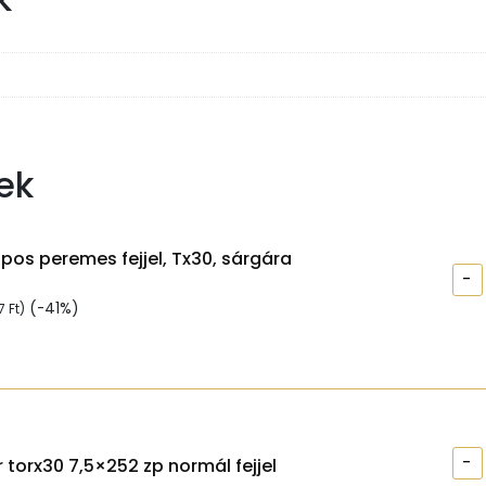
ek
apos peremes fejjel, Tx30, sárgára
-
(-41%)
97
Ft
)
-
 torx30 7,5×252 zp normál fejjel