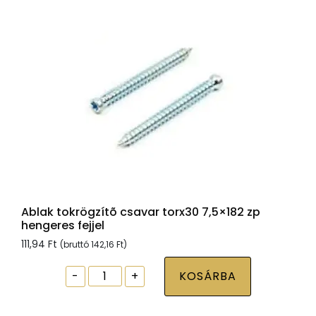
fejjel
mennyiség
Ablak tokrögzítõ csavar torx30 7,5×182 zp
hengeres fejjel
111,94
Ft
(bruttó
142,16
Ft
)
Ablak
-
+
KOSÁRBA
tokrögzítõ
csavar