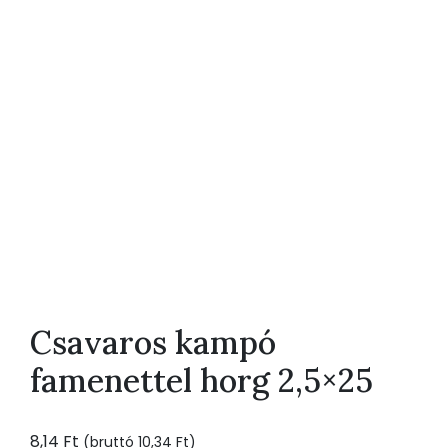
Csavaros kampó
famenettel horg 2,5×25
8,14
Ft
(bruttó
10,34
Ft
)