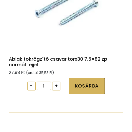
Ablak tokrögzítõ csavar torx30 7,5×82 zp
normál fejjel
27,98
Ft
(bruttó
35,53
Ft
)
Ablak
-
+
KOSÁRBA
tokrögzítõ
csavar
torx30
7,5x82
zp
normál