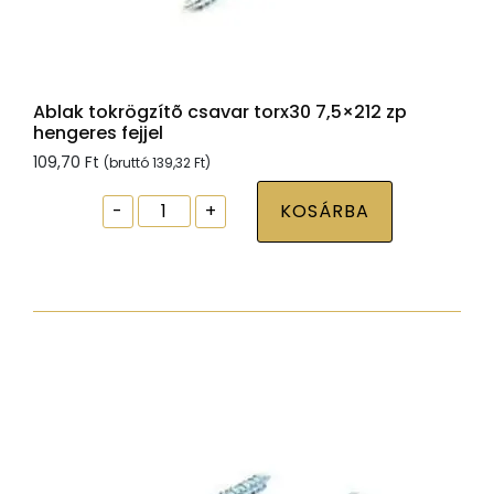
Ablak tokrögzítõ csavar torx30 7,5×212 zp
hengeres fejjel
109,70
Ft
(bruttó
139,32
Ft
)
Ablak
-
+
KOSÁRBA
tokrögzítõ
csavar
torx30
7,5x212
zp
hengeres
fejjel
mennyiség