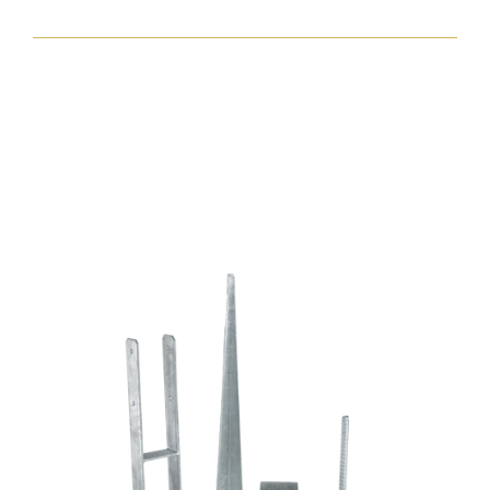
torx30
7,5x182
zp
hengeres
fejjel
mennyiség