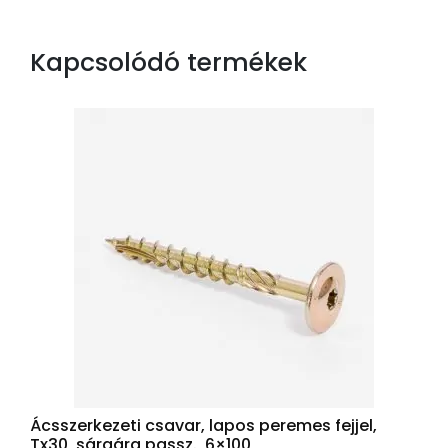
Kapcsolódó termékek
Ácsszerkezeti csavar, lapos peremes fejjel,
Tx30, sárgára passz., 6×100