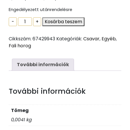
Engedélyezett utánrendelésre
Csavaros
-
+
Kosárba teszem
kampó
famenettel
Cikkszám:
67429943
Kategóriák:
Csavar
,
Egyéb
,
horg
Fali horog
2,5x25
mennyiség
További információk
További információk
Tömeg
0,0041 kg