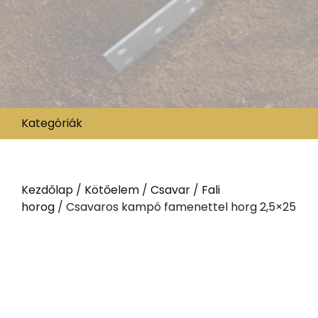
Kategóriák
Kezdőlap
/
Kötőelem
/
Csavar
/
Fali
horog
/ Csavaros kampó famenettel horg 2,5×25