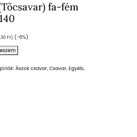
(Tõcsavar) fa-fém
140
(-6%)
,30
Ft
)
teszem
óriák:
Ászok csavar
,
Csavar
,
Egyéb
,