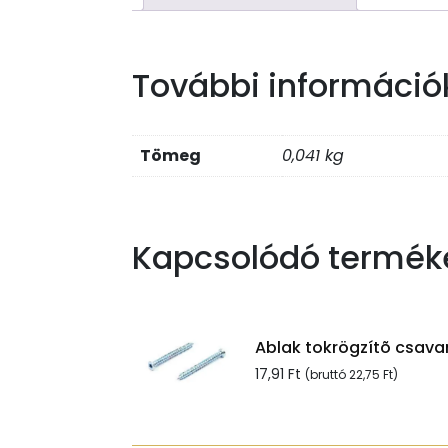
További információ
Tömeg
0,041 kg
Kapcsolódó termék
Ablak tokrögzítõ csavar
17,91
Ft
(bruttó
22,75
Ft
)