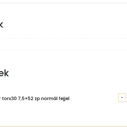
k
ek
-
 torx30 7,5×52 zp normál fejjel