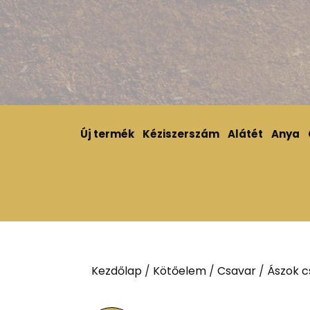
Új termék
Kéziszerszám
Alátét
Anya
Kezdőlap
/
Kötőelem
/
Csavar
/
Ászok c