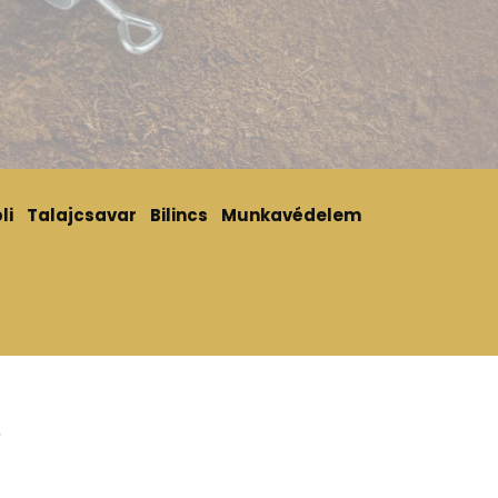
li
Talajcsavar
Bilincs
Munkavédelem
0