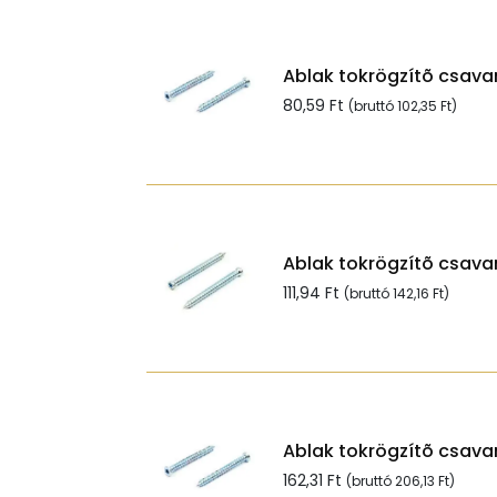
Ablak tokrögzítõ csavar
80,59
Ft
(bruttó
102,35
Ft
)
Ablak tokrögzítõ csavar
111,94
Ft
(bruttó
142,16
Ft
)
Ablak tokrögzítõ csavar
162,31
Ft
(bruttó
206,13
Ft
)