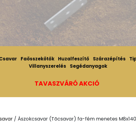
Csavar
Faösszekötők
Huzalfeszítő
Szárazépítés
Tip
Villanyszerelés
Segédanyagok
TAVASZVÁRÓ AKCIÓ
savar
/ Ászokcsavar (Tõcsavar) fa-fém menetes M8x14