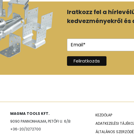
Iratkozz fel a hírlevé
kedvezményekről és a
MAGMA TOOLS KFT.
KEZDŐLAP
9090 PANNONHALMA, PETŐFI U. 6/B
ADATKEZELÉSI TÁJÉK
+36-20/3272700
ÁLTALÁNOS SZERZŐDÉS