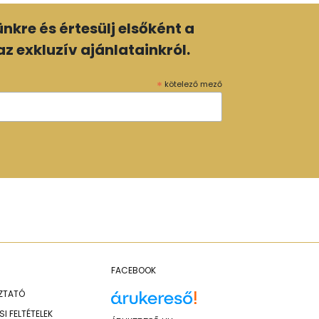
lünkre és értesülj elsőként a
z exkluzív ajánlatainkról.
*
kötelező mező
FACEBOOK
OZTATÓ
I FELTÉTELEK