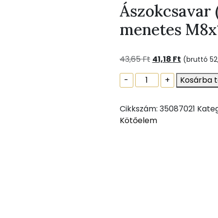
Ászokcsavar 
menetes M8x
Original
Current
43,65
Ft
41,18
Ft
(bruttó
52
price
price
Ászokcsavar
-
+
Kosárba 
was:
is:
(Tõcsavar)
43,65 Ft.
41,18 Ft.
fa-
Cikkszám:
35087021
Kateg
fém
Kötőelem
menetes
M8x140
mennyiség