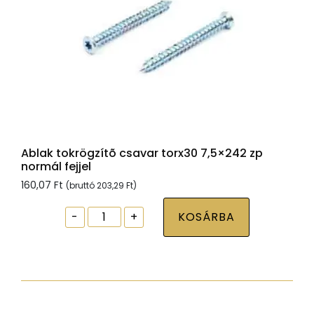
Ablak tokrögzítõ csavar torx30 7,5×242 zp
normál fejjel
160,07
Ft
(bruttó
203,29
Ft
)
Ablak
-
+
KOSÁRBA
tokrögzítõ
csavar
torx30
7,5x242
zp