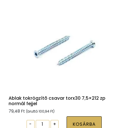
Ablak tokrögzítõ csavar torx30 7,5×212 zp
normál fejjel
79,48
Ft
(bruttó
100,94
Ft
)
Ablak
-
+
KOSÁRBA