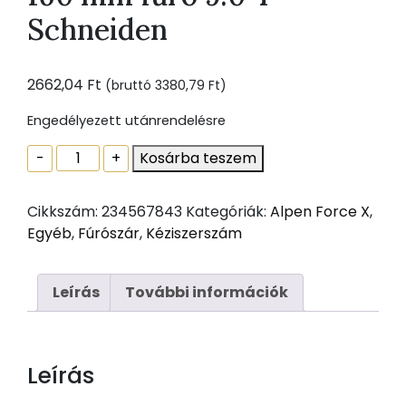
Schneiden
2662,04
Ft
(bruttó
3380,79
Ft
)
Engedélyezett utánrendelésre
ALPEN
-
+
Kosárba teszem
HM-
kalapácsfúró
Cikkszám:
234567843
Kategóriák:
Alpen Force X
,
SDS-
Egyéb
,
Fúrószár
,
Kéziszerszám
Plus
FORCE
X
Leírás
További információk
hossz
160
mm
Leírás
fúró
9.0