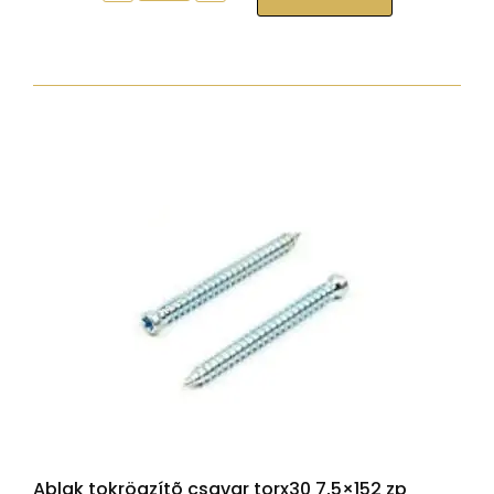
tokrögzítõ
csavar
torx30
7,5x212
zp
normál
fejjel
mennyiség
Ablak tokrögzítõ csavar torx30 7,5×152 zp