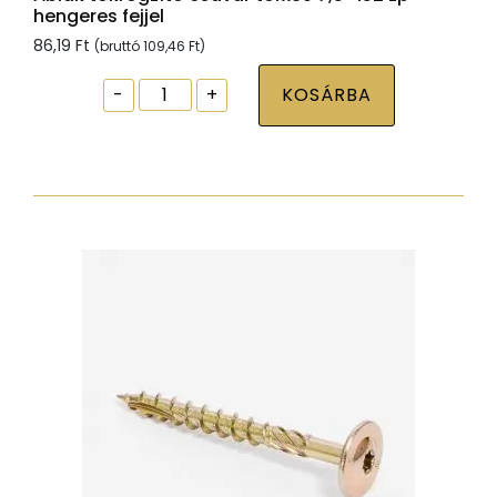
hengeres fejjel
86,19
Ft
(bruttó
109,46
Ft
)
Ablak
-
+
KOSÁRBA
tokrögzítõ
csavar
torx30
7,5x152
zp
hengeres
fejjel
mennyiség