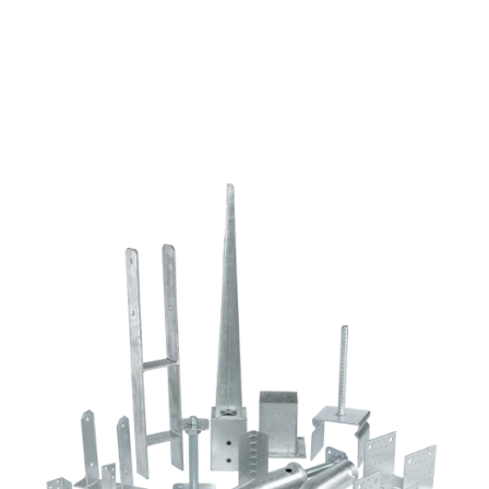
normál
fejjel
mennyiség