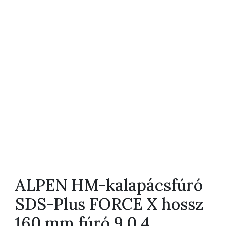
ALPEN HM-kalapácsfúró
SDS-Plus FORCE X hossz
160 mm fúró 9.0 4