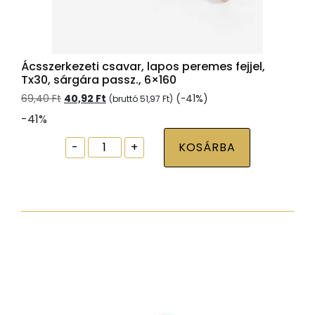
Ácsszerkezeti csavar, lapos peremes fejjel,
Tx30, sárgára passz., 6×160
Original
Current
69,40
Ft
40,92
Ft
(-41%)
(bruttó
51,97
Ft
)
price
price
-41%
was:
is:
69,40 Ft.
40,92 Ft.
Ácsszerkezeti
-
+
KOSÁRBA
csavar,
lapos
peremes
fejjel,
Tx30,
sárgára
passz.,
6x160
mennyiség