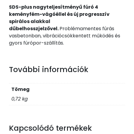
4
SDS-plus nagyteljesítményű fúró 4
Schneiden
keményfém-vágóéllel és új progresszív
mennyiség
spirálos alakkal
dűbelhosszjelzővel.
Problémamentes fúrás
vasbetonban, vibrációcsökkentett működés és
gyors fúrópor-szállítás.
További információk
Tömeg
0,72 kg
Kapcsolódó termékek