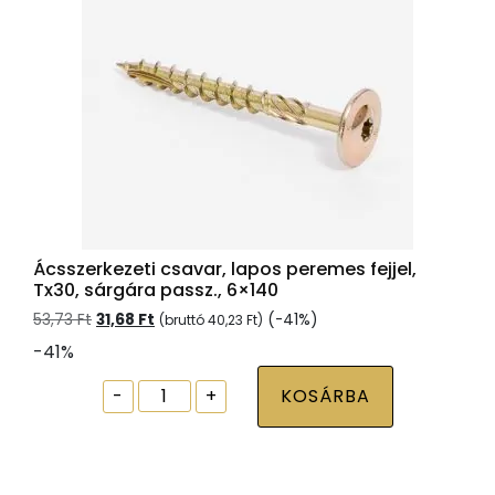
Ácsszerkezeti csavar, lapos peremes fejjel,
Tx30, sárgára passz., 6×140
Original
Current
53,73
Ft
31,68
Ft
(-41%)
(bruttó
40,23
Ft
)
price
price
-41%
was:
is:
53,73 Ft.
31,68 Ft.
Ácsszerkezeti
-
+
KOSÁRBA
csavar,
lapos
peremes