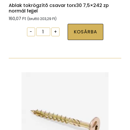
Ablak tokrögzítõ csavar torx30 7,5×242 zp
normál fejjel
160,07
Ft
(bruttó
203,29
Ft
)
Ablak
-
+
KOSÁRBA
tokrögzítõ
csavar
torx30
7,5x242
zp
normál
fejjel
mennyiség