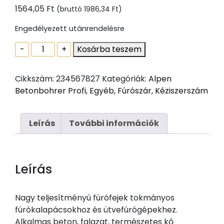
1564,05
Ft
(bruttó
1986,34
Ft
)
Engedélyezett utánrendelésre
Alpen
-
+
Kosárba teszem
Betonhoz
HM-
Cikkszám:
234567827
Kategóriák:
Alpen
Betonbohrer,
Betonbohrer Profi
,
Egyéb
,
Fúrószár
,
Kéziszerszám
PLT,
8.0
mennyiség
Leírás
További információk
Leírás
Nagy teljesítményú fúrófejek tokmányos
fúrókalapácsokhoz és ütvefúrógépekhez.
Alkalmas beton, falazat, természetes kő