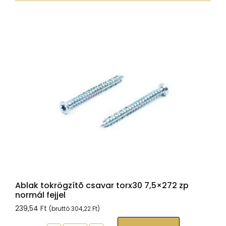
fejjel,
Tx30,
sárgára
passz.,
6x140
mennyiség
Ablak tokrögzítõ csavar torx30 7,5×272 zp
normál fejjel
239,54
Ft
(bruttó
304,22
Ft
)