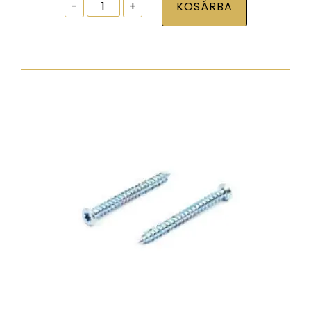
Ablak
-
+
KOSÁRBA
tokrögzítõ
csavar
torx30
7,5x272
zp
normál
fejjel
mennyiség