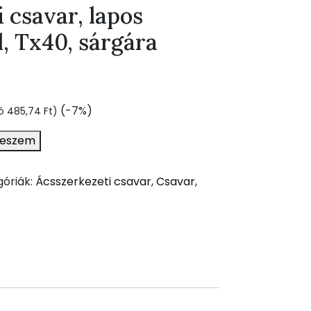
 csavar, lapos
l, Tx40, sárgára
nt
(-7%)
tó
485,74
Ft
)
teszem
 Ft.
óriák:
Ácsszerkezeti csavar
,
Csavar
,