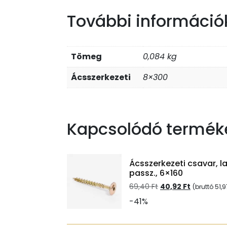
További információ
Tömeg
0,084 kg
Ácsszerkezeti
8×300
Kapcsolódó termék
Ácsszerkezeti csavar, l
passz., 6×160
Original
Current
69,40
Ft
40,92
Ft
(bruttó
51,
price
price
-41%
was:
is:
69,40 Ft.
40,92 Ft.