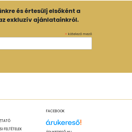
lünkre és értesülj elsőként a
z exkluzív ajánlatainkról.
*
kötelező mező
FACEBOOK
OZTATÓ
I FELTÉTELEK
ÁRUKERESŐ.HU