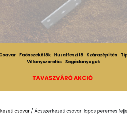
Csavar
Faösszekötők
Huzalfeszítő
Szárazépítés
Tip
Villanyszerelés
Segédanyagok
TAVASZVÁRÓ AKCIÓ
kezeti csavar
/ Ácsszerkezeti csavar, lapos peremes fejje