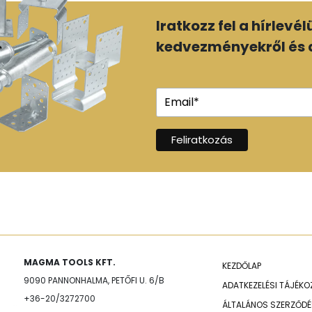
Iratkozz fel a hírlevé
kedvezményekről és a
MAGMA TOOLS KFT.
KEZDŐLAP
9090 PANNONHALMA, PETŐFI U. 6/B
ADATKEZELÉSI TÁJÉK
+36-20/3272700
ÁLTALÁNOS SZERZŐDÉS