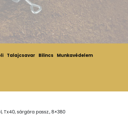
li
Talajcsavar
Bilincs
Munkavédelem
l, Tx40, sárgára passz., 8×380