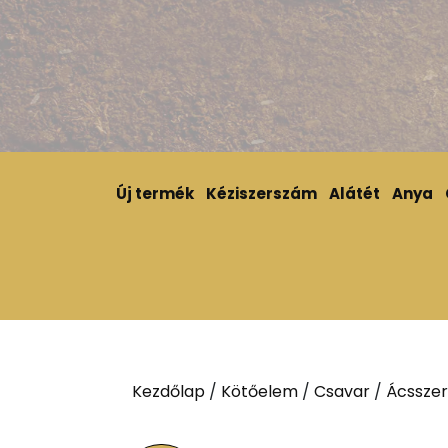
Új termék
Kéziszerszám
Alátét
Anya
Kezdőlap
/
Kötőelem
/
Csavar
/
Ácsszer