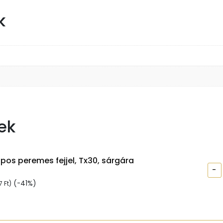
k
ek
apos peremes fejjel, Tx30, sárgára
-
(-41%)
97
Ft
)