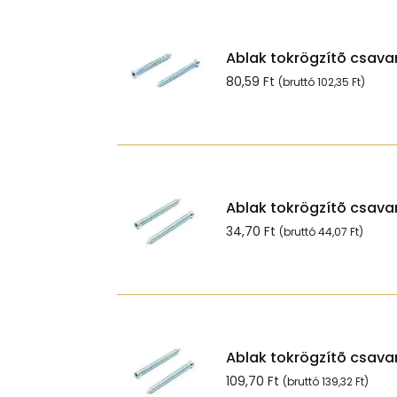
Ablak tokrögzítõ csavar
80,59
Ft
(bruttó
102,35
Ft
)
Ablak tokrögzítõ csavar
34,70
Ft
(bruttó
44,07
Ft
)
Ablak tokrögzítõ csavar
109,70
Ft
(bruttó
139,32
Ft
)