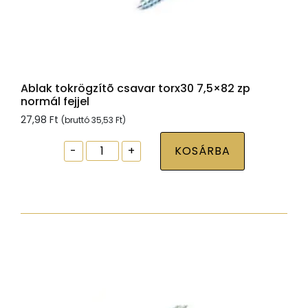
Ablak tokrögzítõ csavar torx30 7,5×82 zp
normál fejjel
27,98
Ft
(bruttó
35,53
Ft
)
Ablak
-
+
KOSÁRBA
tokrögzítõ
csavar
torx30
7,5x82
zp
normál
fejjel
mennyiség