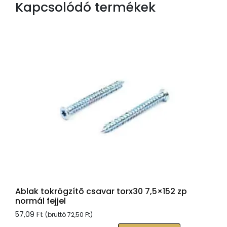
Kapcsolódó termékek
Ablak tokrögzítõ csavar torx30 7,5×152 zp
normál fejjel
57,09
Ft
(bruttó
72,50
Ft
)