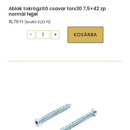
Ablak tokrögzítõ csavar torx30 7,5×42 zp
normál fejjel
16,79
Ft
(bruttó
21,32
Ft
)
Ablak
-
+
KOSÁRBA
tokrögzítõ
csavar
torx30
7,5x42
zp
normál
fejjel
mennyiség