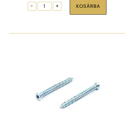
Ablak
-
+
KOSÁRBA
tokrögzítõ
csavar
torx30
7,5x152
zp
normál
fejjel
mennyiség