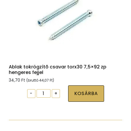
Ablak tokrögzítõ csavar torx30 7,5×92 zp
hengeres fejjel
34,70
Ft
(bruttó
44,07
Ft
)
Ablak
-
+
KOSÁRBA
tokrögzítõ
csavar
torx30
7,5x92
zp