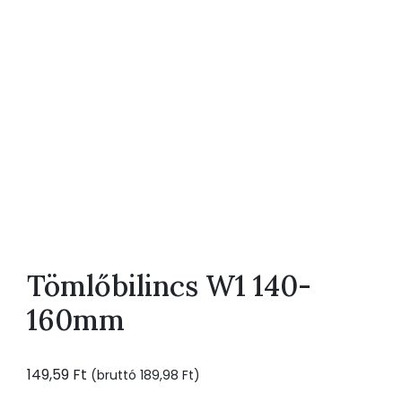
Tömlőbilincs W1 140-
160mm
149,59
Ft
(bruttó
189,98
Ft
)