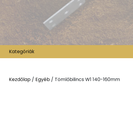
Kategóriák
Kezdőlap
/
Egyéb
/ Tömlőbilincs W1 140-160mm