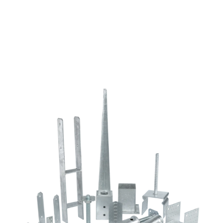
hengeres
fejjel
mennyiség