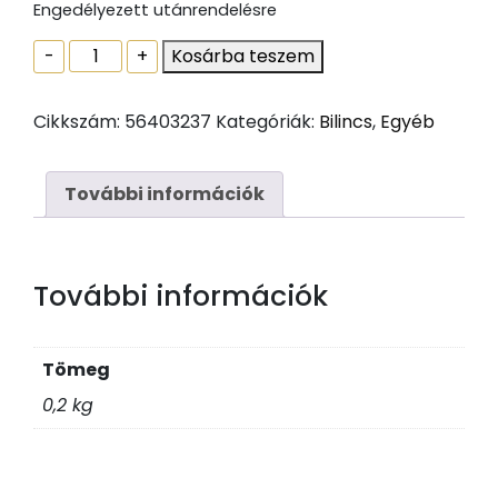
Engedélyezett utánrendelésre
Tömlőbilincs
-
+
Kosárba teszem
W1
140-
Cikkszám:
56403237
Kategóriák:
Bilincs
,
Egyéb
160mm
mennyiség
További információk
További információk
Tömeg
0,2 kg