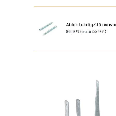
Ablak tokrögzítõ csavar
86,19
Ft
(bruttó
109,46
Ft
)