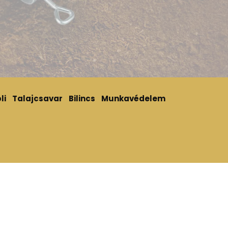
li
Talajcsavar
Bilincs
Munkavédelem