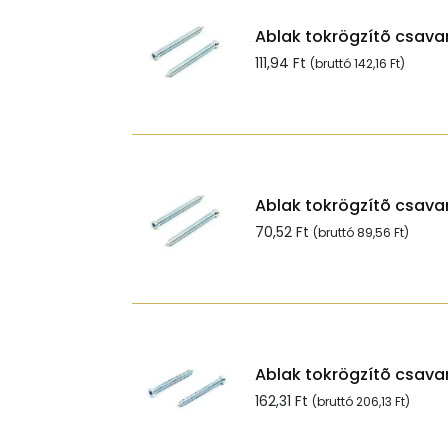
Ablak tokrögzítõ csavar
111,94
Ft
(bruttó
142,16
Ft
)
Ablak tokrögzítõ csavar
70,52
Ft
(bruttó
89,56
Ft
)
Ablak tokrögzítõ csavar
162,31
Ft
(bruttó
206,13
Ft
)