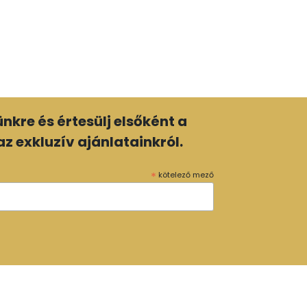
lünkre és értesülj elsőként a
z exkluzív ajánlatainkról.
*
kötelező mező