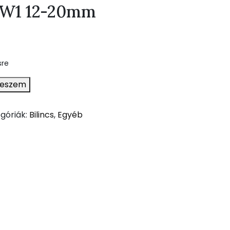
s W1 12-20mm
sre
teszem
góriák:
Bilincs
,
Egyéb