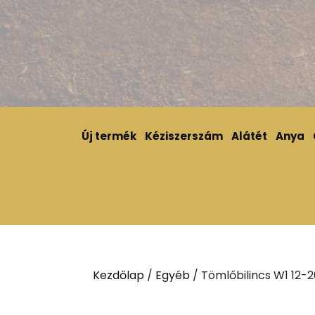
Új termék
Kéziszerszám
Alátét
Anya
Kezdőlap
/
Egyéb
/ Tömlőbilincs W1 12