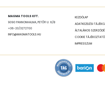
MAGMA TOOLS KFT.
KEZDŐLAP
9090 PANNONHALMA, PETŐFI U. 6/B
ADATKEZELÉSI TÁJÉK
+36-20/3272700
ÁLTALÁNOS SZERZŐDÉS
INFO@MAGMATOOLS.HU
COOKIE TÁJÉKOZTATÓ
IMPRESSZUM