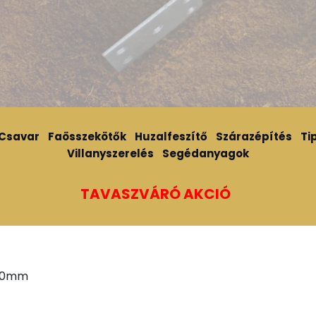
Csavar
Faösszekötők
Huzalfeszítő
Szárazépítés
Tip
Villanyszerelés
Segédanyagok
TAVASZVÁRÓ AKCIÓ
-20mm