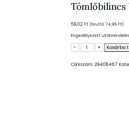
Tömlőbilinc
59,02
Ft
(bruttó
74,96
Ft
)
Engedélyezett utánrendelé
Tömlőbilincs
-
+
Kosárba 
W1
12-
Cikkszám:
29408467
Kate
20mm
mennyiség