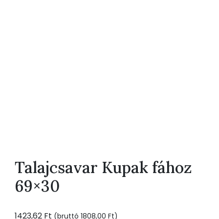
Talajcsavar Kupak fához
69×30
1423,62
Ft
(bruttó
1808,00
Ft
)