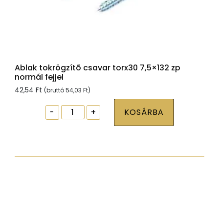
Ablak tokrögzítõ csavar torx30 7,5×132 zp
normál fejjel
42,54
Ft
(bruttó
54,03
Ft
)
Ablak
-
+
KOSÁRBA
tokrögzítõ
csavar
torx30
7,5x132
zp
normál
fejjel
mennyiség