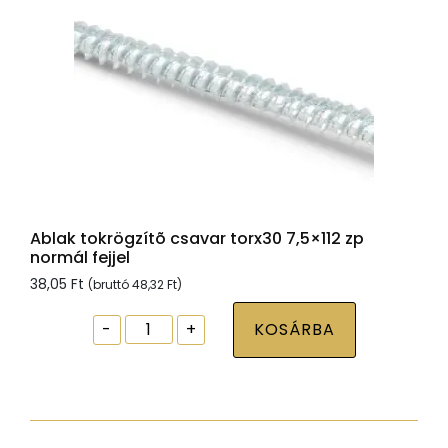
Ablak tokrögzítõ csavar torx30 7,5×112 zp
normál fejjel
38,05
Ft
(bruttó
48,32
Ft
)
Ablak
-
+
KOSÁRBA
tokrögzítõ
csavar
torx30
7,5x112
zp