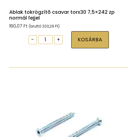
Ablak tokrögzítõ csavar torx30 7,5×242 zp
normál fejjel
160,07
Ft
(bruttó
203,29
Ft
)
Ablak
-
+
KOSÁRBA
tokrögzítõ
csavar
torx30
7,5x242
zp
normál
fejjel
mennyiség