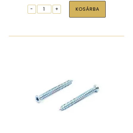
Ablak
-
+
KOSÁRBA
tokrögzítõ
csavar
torx30
7,5x42
zp
normál
fejjel
mennyiség