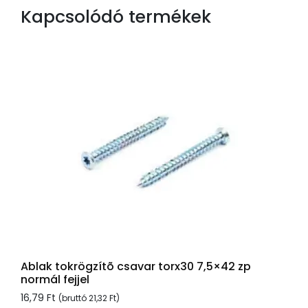
Kapcsolódó termékek
Ablak tokrögzítõ csavar torx30 7,5×42 zp
normál fejjel
16,79
Ft
(bruttó
21,32
Ft
)