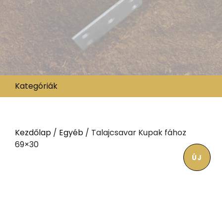
Kategóriák
Kezdőlap
/
Egyéb
/ Talajcsavar Kupak fához
69×30
ÚJ