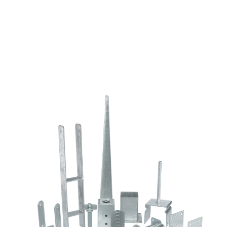
normál
fejjel
mennyiség