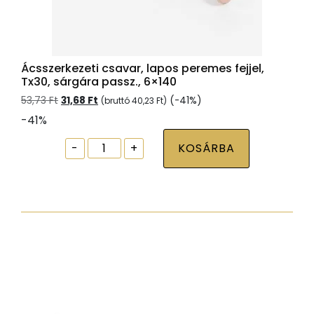
Ácsszerkezeti csavar, lapos peremes fejjel,
Tx30, sárgára passz., 6×140
Original
Current
53,73
Ft
31,68
Ft
(-41%)
(bruttó
40,23
Ft
)
price
price
-41%
was:
is:
53,73 Ft.
31,68 Ft.
Ácsszerkezeti
-
+
KOSÁRBA
csavar,
lapos
peremes
fejjel,
Tx30,
sárgára
passz.,
6x140
mennyiség