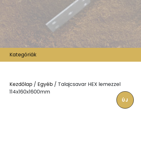
Kategóriák
Kezdőlap
/
Egyéb
/ Talajcsavar HEX lemezzel
114x160x1600mm
ÚJ