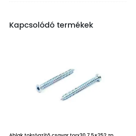
Kapcsolódó termékek
Ablak tokrögzítõ csavar torx30 7,5×252 zp