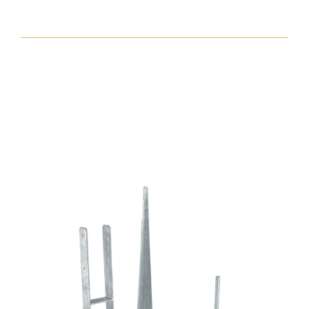
csavar
torx30
7,5x72
zp
normál
fejjel
mennyiség