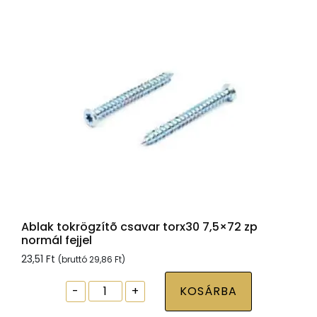
normál
fejjel
mennyiség
Ablak tokrögzítõ csavar torx30 7,5×72 zp
normál fejjel
23,51
Ft
(bruttó
29,86
Ft
)
Ablak
-
+
KOSÁRBA
tokrögzítõ