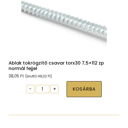
Ablak tokrögzítõ csavar torx30 7,5×112 zp
normál fejjel
38,05
Ft
(bruttó
48,32
Ft
)
Ablak
-
+
KOSÁRBA
tokrögzítõ
csavar
torx30
7,5x112
zp