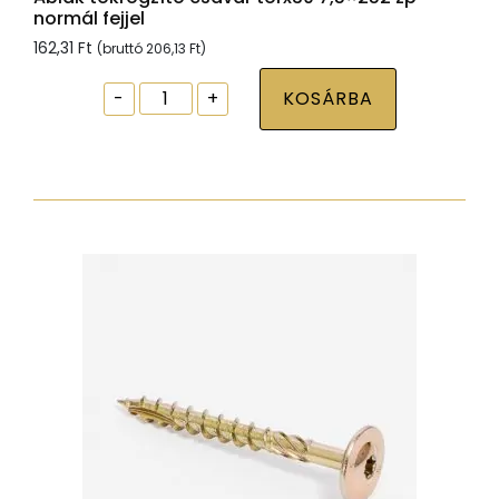
normál fejjel
162,31
Ft
(bruttó
206,13
Ft
)
Ablak
-
+
KOSÁRBA
tokrögzítõ
csavar
torx30
7,5x252
zp
normál
fejjel
mennyiség