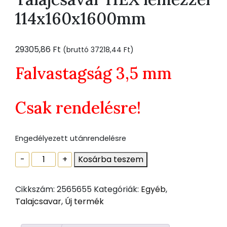
114x160x1600mm
29305,86
Ft
(bruttó
37218,44
Ft
)
Falvastagság 3,5 mm
Csak rendelésre!
Engedélyezett utánrendelésre
Talajcsavar
-
+
Kosárba teszem
HEX
lemezzel
Cikkszám:
2565655
Kategóriák:
Egyéb
,
114x160x1600mm
Talajcsavar
,
Új termék
mennyiség