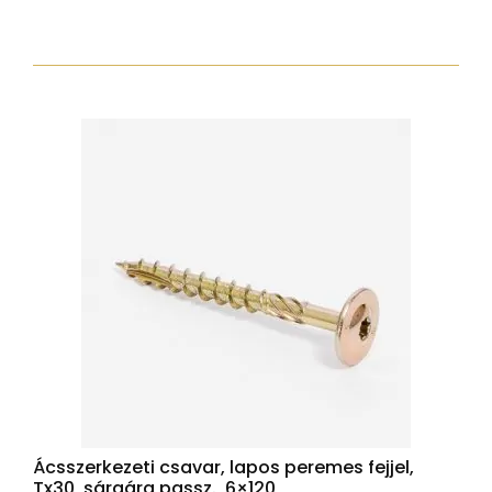
csavar
torx30
7,5x152
zp
normál
fejjel
mennyiség
Ácsszerkezeti csavar, lapos peremes fejjel,
Tx30, sárgára passz., 6×120