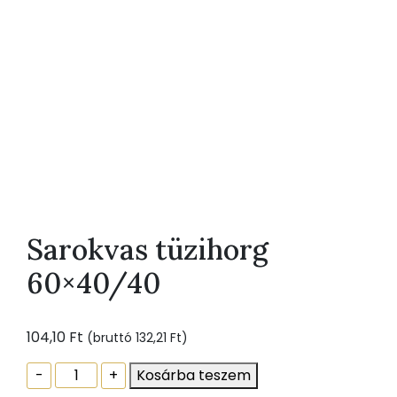
Sarokvas tüzihorg
60×40/40
104,10
Ft
(bruttó
132,21
Ft
)
Sarokvas
-
+
Kosárba teszem
tüzihorg