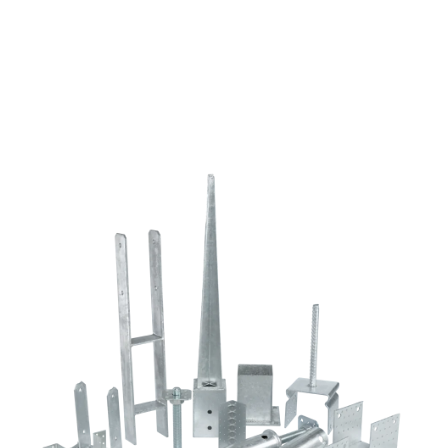
normál
fejjel
mennyiség