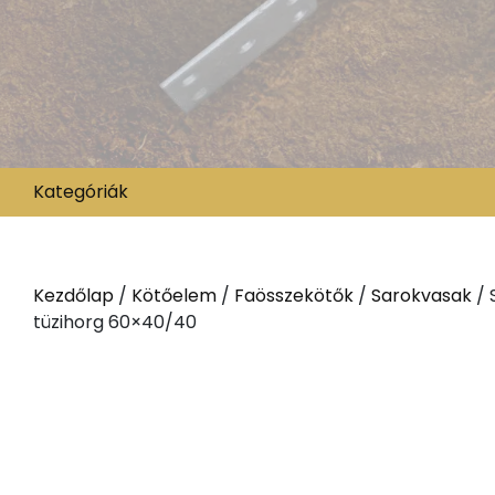
Kategóriák
Kezdőlap
/
Kötőelem
/
Faösszekötők
/
Sarokvasak
/ 
tüzihorg 60×40/40