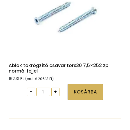
Ablak tokrögzítõ csavar torx30 7,5×252 zp
normál fejjel
162,31
Ft
(bruttó
206,13
Ft
)
Ablak
-
+
KOSÁRBA
tokrögzítõ
csavar
torx30
7,5x252
zp