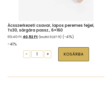
Ácsszerkezeti csavar, lapos peremes fejjel,
Tx30, sárgára passz., 6×160
Original
Current
69,40
Ft
40,92
Ft
(-41%)
(bruttó
51,97
Ft
)
price
price
-41%
was:
is:
69,40 Ft.
40,92 Ft.
Ácsszerkezeti
-
+
KOSÁRBA
csavar,
lapos
peremes
fejjel,
Tx30,
sárgára
passz.,
6x160
mennyiség