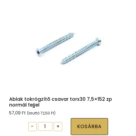
Ablak tokrögzítõ csavar torx30 7,5×152 zp
normál fejjel
57,09
Ft
(bruttó
72,50
Ft
)
Ablak
-
+
KOSÁRBA
tokrögzítõ