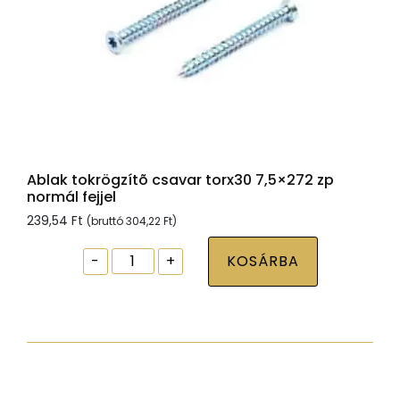
Ablak tokrögzítõ csavar torx30 7,5×272 zp
normál fejjel
239,54
Ft
(bruttó
304,22
Ft
)
Ablak
-
+
KOSÁRBA
tokrögzítõ
csavar
torx30
7,5x272
zp
normál