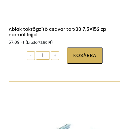
Ablak tokrögzítõ csavar torx30 7,5×152 zp
normál fejjel
57,09
Ft
(bruttó
72,50
Ft
)
Ablak
-
+
KOSÁRBA
tokrögzítõ
csavar
torx30
7,5x152
zp
normál
fejjel
mennyiség