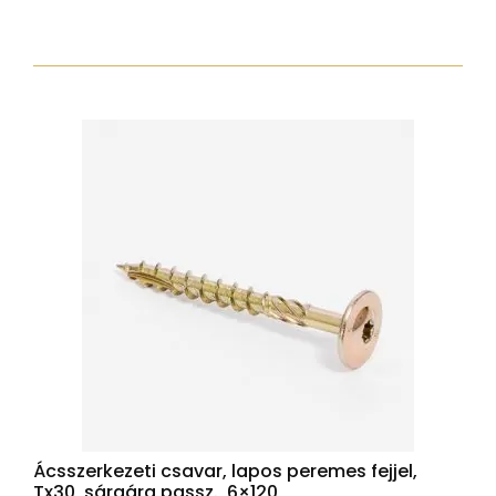
csavar
torx30
7,5x42
zp
normál
fejjel
mennyiség
Ácsszerkezeti csavar, lapos peremes fejjel,
Tx30, sárgára passz., 6×120