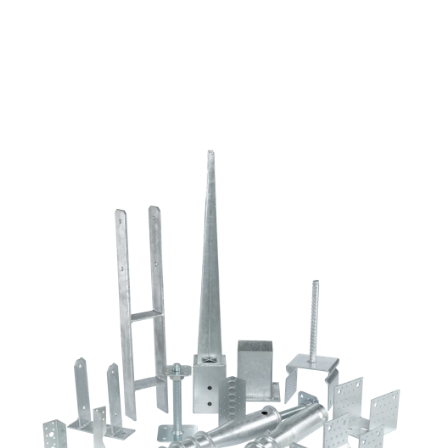
fejjel
mennyiség