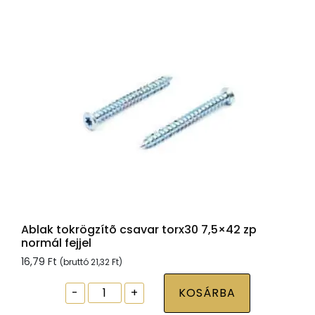
Ablak tokrögzítõ csavar torx30 7,5×42 zp
normál fejjel
16,79
Ft
(bruttó
21,32
Ft
)
Ablak
-
+
KOSÁRBA
tokrögzítõ