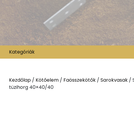
Kategóriák
Kezdőlap
/
Kötőelem
/
Faösszekötők
/
Sarokvasak
/ 
tüzihorg 40×40/40