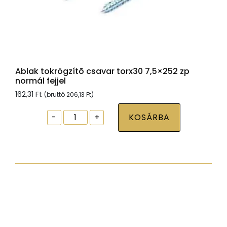
Ablak tokrögzítõ csavar torx30 7,5×252 zp
normál fejjel
162,31
Ft
(bruttó
206,13
Ft
)
Ablak
-
+
KOSÁRBA
tokrögzítõ
csavar
torx30
7,5x252
zp
normál
fejjel
mennyiség