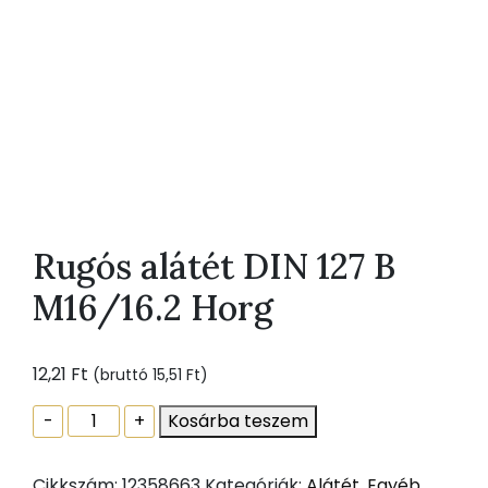
Rugós alátét DIN 127 B
M16/16.2 Horg
12,21
Ft
(bruttó
15,51
Ft
)
Rugós
-
+
Kosárba teszem
alátét
DIN
Cikkszám:
12358663
Kategóriák:
Alátét
,
Egyéb
,