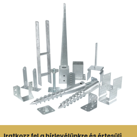
Iratkozz fel a hírlevélünkre és értesülj