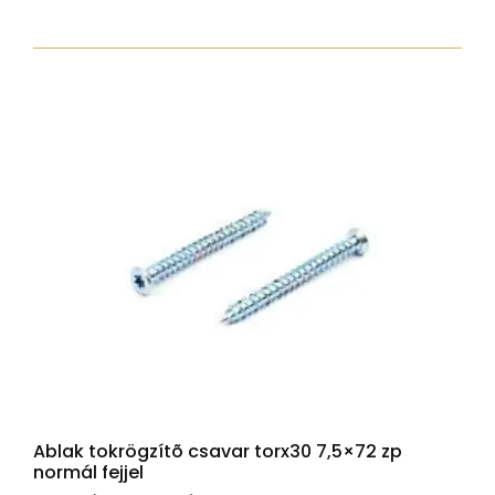
peremes
fejjel,
Tx30,
sárgára
passz.,
6x100
mennyiség
Ablak tokrögzítõ csavar torx30 7,5×72 zp
normál fejjel