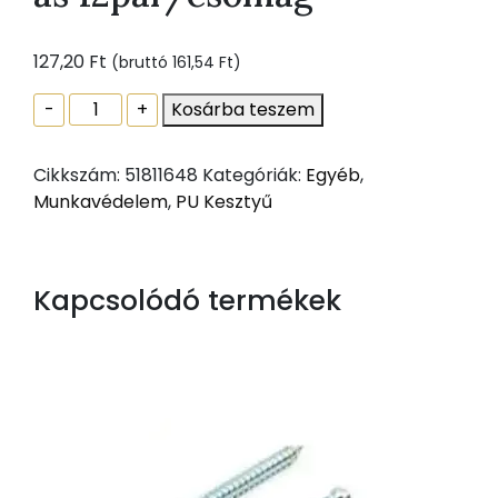
127,20
Ft
(bruttó
161,54
Ft
)
PU
-
+
Kosárba teszem
mártott
szerelőkesztyű
Cikkszám:
51811648
Kategóriák:
Egyéb
,
fekete
Munkavédelem
,
PU Kesztyű
8-
as
12pár/csomag
mennyiség
Kapcsolódó termékek