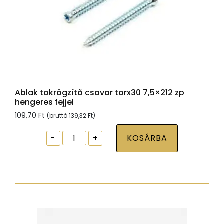
Ablak tokrögzítõ csavar torx30 7,5×212 zp
hengeres fejjel
109,70
Ft
(bruttó
139,32
Ft
)
Ablak
-
+
KOSÁRBA
tokrögzítõ
csavar
torx30
7,5x212
zp
hengeres
fejjel