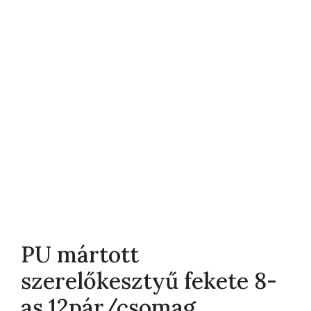
PU mártott
szerelőkesztyű fekete 8-
as 12pár/csomag