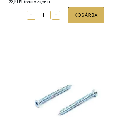
23,51
Ft
(bruttó
29,86
Ft
)
Ablak
-
+
KOSÁRBA
tokrögzítõ
csavar
torx30
7,5x72
zp
normál
fejjel
mennyiség