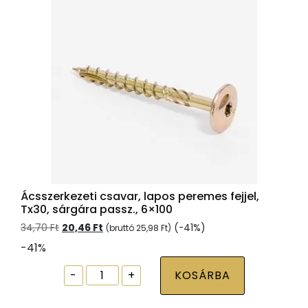
mennyiség
Ácsszerkezeti csavar, lapos peremes fejjel,
Tx30, sárgára passz., 6×100
Original
Current
34,70
Ft
20,46
Ft
(-41%)
(bruttó
25,98
Ft
)
price
price
-41%
was:
is:
34,70 Ft.
20,46 Ft.
Ácsszerkezeti
-
+
KOSÁRBA
csavar,
lapos