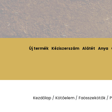
Új termék
Kéziszerszám
Alátét
Anya
Kezdőlap
/
Kötőelem
/
Faösszekötők
/
P