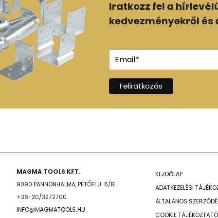
Iratkozz fel a hírlevé
kedvezményekről és a
MAGMA TOOLS KFT.
KEZDŐLAP
9090 PANNONHALMA, PETŐFI U. 6/B
ADATKEZELÉSI TÁJÉK
+36-20/3272700
ÁLTALÁNOS SZERZŐDÉS
INFO@MAGMATOOLS.HU
COOKIE TÁJÉKOZTATÓ