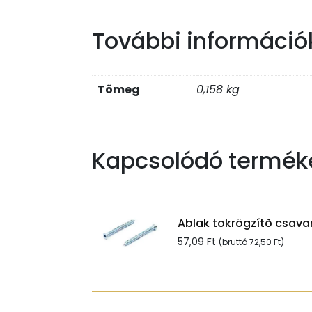
További információ
Tömeg
0,158 kg
Kapcsolódó termék
Ablak tokrögzítõ csavar
57,09
Ft
(bruttó
72,50
Ft
)