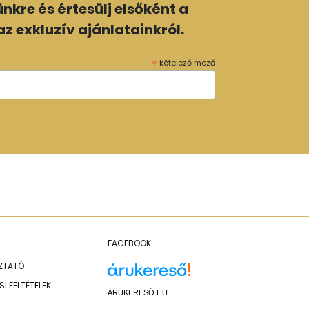
lünkre és értesülj elsőként a
z exkluzív ajánlatainkról.
*
kötelező mező
FACEBOOK
OZTATÓ
I FELTÉTELEK
ÁRUKERESŐ.HU