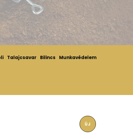
li
Talajcsavar
Bilincs
Munkavédelem
ÚJ