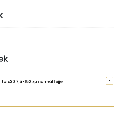
k
ek
-
 torx30 7,5×152 zp normál fejjel