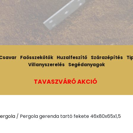
Csavar
Faösszekötők
Huzalfeszítő
Szárazépítés
Tip
Villanyszerelés
Segédanyagok
TAVASZVÁRÓ AKCIÓ
ergola
/ Pergola gerenda tartó fekete 46x80x65x1,5