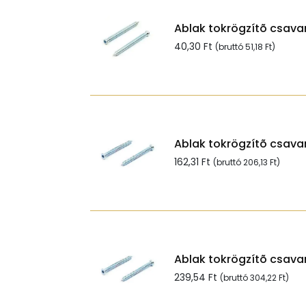
Ablak tokrögzítõ csavar 
40,30
Ft
(bruttó
51,18
Ft
)
Ablak tokrögzítõ csavar
162,31
Ft
(bruttó
206,13
Ft
)
Ablak tokrögzítõ csavar
239,54
Ft
(bruttó
304,22
Ft
)