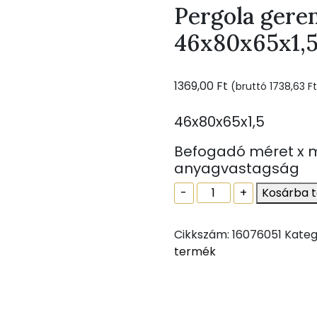
Pergola geren
46x80x65x1,
1369,00
Ft
(bruttó
1738,63
Ft
46x80x65x1,5
Befogadó méret x m
anyagvastagság
Pergola
-
+
Kosárba 
gerenda
tartó
Cikkszám:
16076051
Kateg
fekete
termék
46x80x65x1,5
mennyiség