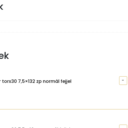
k
ek
-
 torx30 7,5×132 zp normál fejjel