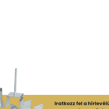
Iratkozz fel a hírlevé