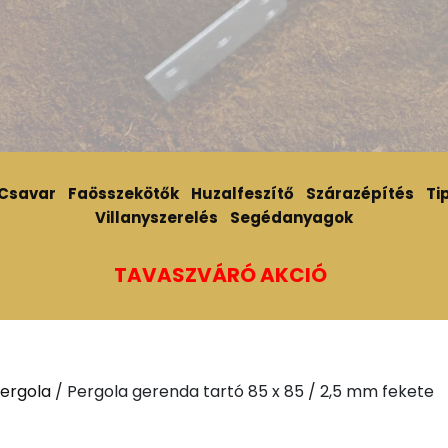
Csavar
Faösszekötők
Huzalfeszítő
Szárazépítés
Tip
Villanyszerelés
Segédanyagok
TAVASZVÁRÓ AKCIÓ
ergola
/ Pergola gerenda tartó 85 x 85 / 2,5 mm fekete