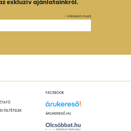
z exkluzív ajánlatainkról.
*
kötelező mező
FACEBOOK
OZTATÓ
I FELTÉTELEK
ÁRUKERESŐ.HU