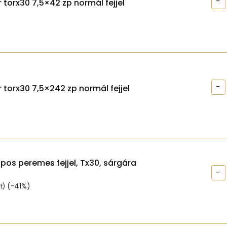
-
 torx30 7,5×42 zp normál fejjel
-
 torx30 7,5×242 zp normál fejjel
apos peremes fejjel, Tx30, sárgára
-
(-41%)
t
)