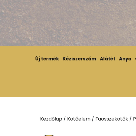
Új termék
Kéziszerszám
Alátét
Anya
Kezdőlap
/
Kötőelem
/
Faösszekötők
/
P