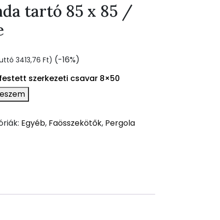
da tartó 85 x 85 /
e
rent
(-16%)
ruttó
3413,76
Ft
)
ce
festett szerkezeti csavar 8×50
teszem
8,00 Ft.
óriák:
Egyéb
,
Faösszekötők
,
Pergola