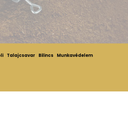
li
Talajcsavar
Bilincs
Munkavédelem