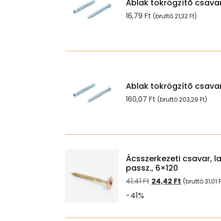
Ablak tokrögzítõ csavar
16,79
Ft
(bruttó
21,32
Ft
)
Ablak tokrögzítõ csavar
160,07
Ft
(bruttó
203,29
Ft
)
Ácsszerkezeti csavar, l
passz., 6×120
Original
Current
41,41
Ft
24,42
Ft
(bruttó
31,01
F
price
price
-41%
was:
is:
41,41 Ft.
24,42 Ft.