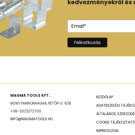
kedvezményekről és a
MAGMA TOOLS KFT.
KEZDŐLAP
9090 PANNONHALMA, PETŐFI U. 6/B
ADATKEZELÉSI TÁJÉK
+36-20/3272700
ÁLTALÁNOS SZERZŐDÉS
INFO@MAGMATOOLS.HU
COOKIE TÁJÉKOZTATÓ
IMPRESSZUM