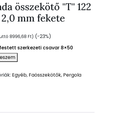
da összekötő "T" 122
 2,0 mm fekete
rent
(-23%)
ruttó
8996,68
Ft
)
ce
festett szerkezeti csavar 8×50
teszem
4,00 Ft.
riák:
Egyéb
,
Faösszekötők
,
Pergola