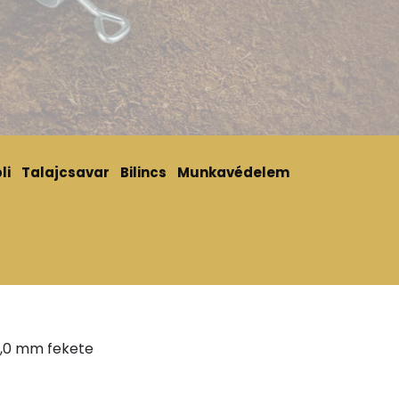
li
Talajcsavar
Bilincs
Munkavédelem
 2,0 mm fekete