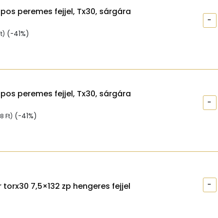
apos peremes fejjel, Tx30, sárgára
-
(-41%)
t
)
apos peremes fejjel, Tx30, sárgára
-
(-41%)
98
Ft
)
-
 torx30 7,5×132 zp hengeres fejjel