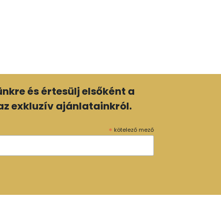
lünkre és értesülj elsőként a
z exkluzív ajánlatainkról.
*
kötelező mező