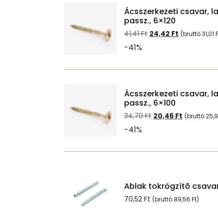
Ácsszerkezeti csavar, l
passz., 6×120
Original
Current
41,41
Ft
24,42
Ft
(bruttó
31,01
F
price
price
-41%
was:
is:
41,41 Ft.
24,42 Ft.
Ácsszerkezeti csavar, l
passz., 6×100
Original
Current
34,70
Ft
20,46
Ft
(bruttó
25,
price
price
-41%
was:
is:
34,70 Ft.
20,46 Ft.
Ablak tokrögzítõ csavar
70,52
Ft
(bruttó
89,56
Ft
)