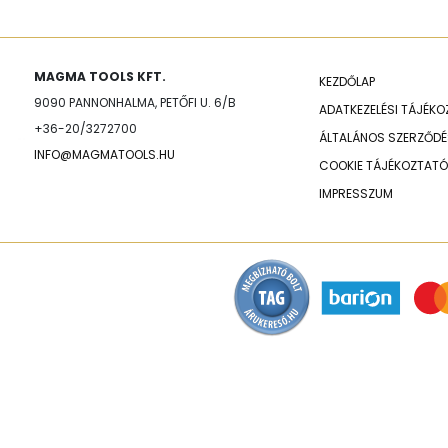
MAGMA TOOLS KFT.
KEZDŐLAP
9090 PANNONHALMA, PETŐFI U. 6/B
ADATKEZELÉSI TÁJÉK
+36-20/3272700
ÁLTALÁNOS SZERZŐDÉS
INFO@MAGMATOOLS.HU
COOKIE TÁJÉKOZTATÓ
IMPRESSZUM