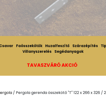
Csavar
Faösszekötők
Huzalfeszítő
Szárazépítés
Tip
Villanyszerelés
Segédanyagok
TAVASZVÁRÓ AKCIÓ
ergola
/ Pergola gerenda összekötő "T" 122 x 266 x 326 /