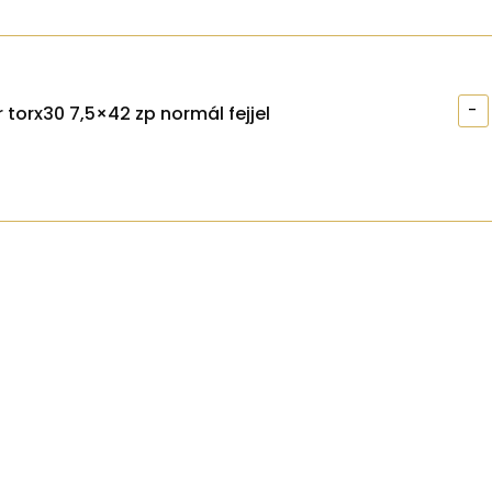
-
 torx30 7,5×42 zp normál fejjel