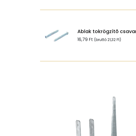
Ablak tokrögzítõ csavar
16,79
Ft
(bruttó
21,32
Ft
)