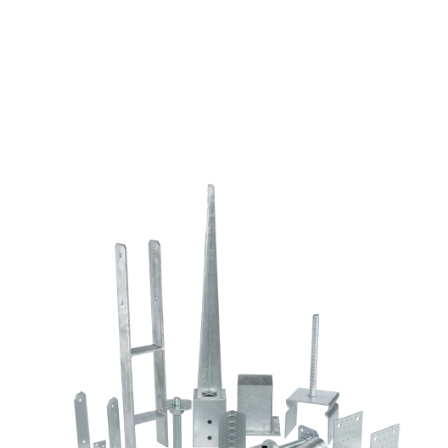
normál
fejjel
mennyiség