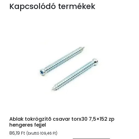
Kapcsolódó termékek
Ablak tokrögzítõ csavar torx30 7,5×152 zp
hengeres fejjel
86,19
Ft
(bruttó
109,46
Ft
)