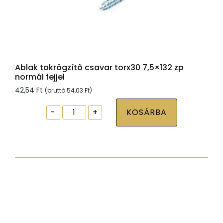
Ablak tokrögzítõ csavar torx30 7,5×132 zp
normál fejjel
42,54
Ft
(bruttó
54,03
Ft
)
Ablak
-
+
KOSÁRBA
tokrögzítõ
csavar
torx30
7,5x132
zp
normál
fejjel
mennyiség