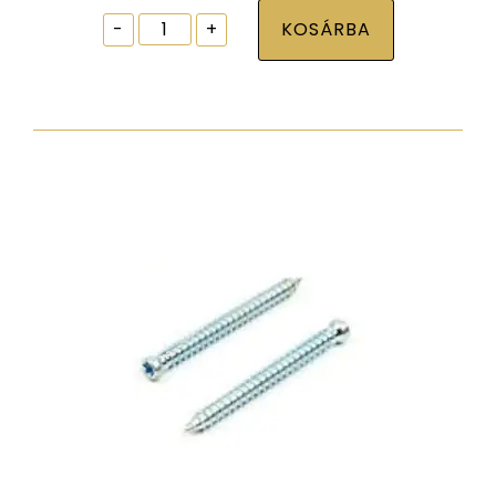
Ablak
-
+
KOSÁRBA
tokrögzítõ
csavar
torx30
7,5x152
zp
hengeres
fejjel
mennyiség