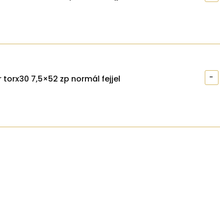
-
 torx30 7,5×52 zp normál fejjel