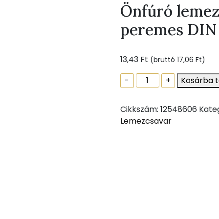
Önfúró lemezc
peremes DIN 
13,43
Ft
(bruttó
17,06
Ft
)
Önfúró
-
+
Kosárba 
lemezcsavar,
hatlapfejű,
Cikkszám:
12548606
Kate
peremes
Lemezcsavar
DIN
7504
K
6,3
x
25
mennyiség