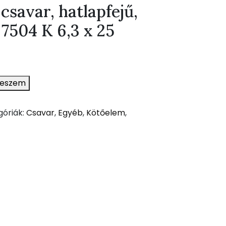
savar, hatlapfejű,
7504 K 6,3 x 25
teszem
góriák:
Csavar
,
Egyéb
,
Kötőelem
,