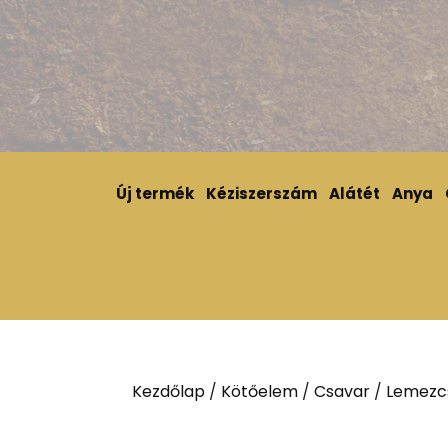
Új termék
Kéziszerszám
Alátét
Anya
Kezdőlap
/
Kötőelem
/
Csavar
/
Lemezc