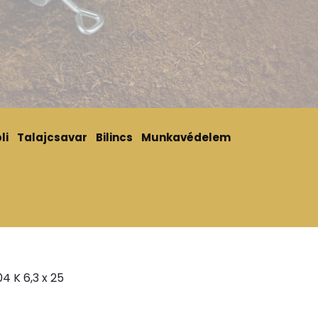
li
Talajcsavar
Bilincs
Munkavédelem
4 K 6,3 x 25