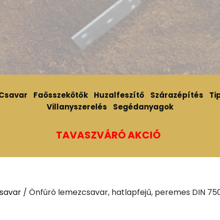
Csavar
Faösszekötők
Huzalfeszítő
Szárazépítés
Tip
Villanyszerelés
Segédanyagok
TAVASZVÁRÓ AKCIÓ
savar
/ Önfúró lemezcsavar, hatlapfejű, peremes DIN 750