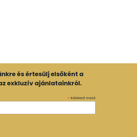
lünkre és értesülj elsőként a
z exkluzív ajánlatainkról.
*
kötelező mező