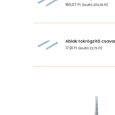
160,07
Ft
(bruttó
203,29
Ft
)
Ablak tokrögzítõ csavar
17,91
Ft
(bruttó
22,75
Ft
)