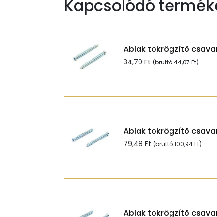
Kapcsolódó termék
Ablak tokrögzítõ csavar
34,70
Ft
(bruttó
44,07
Ft
)
Ablak tokrögzítõ csavar
79,48
Ft
(bruttó
100,94
Ft
)
Ablak tokrögzítõ csavar