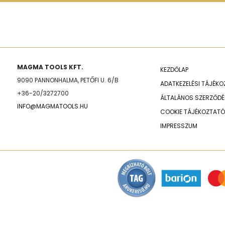
MAGMA TOOLS KFT.
KEZDŐLAP
9090 PANNONHALMA, PETŐFI U. 6/B
ADATKEZELÉSI TÁJÉK
+36-20/3272700
ÁLTALÁNOS SZERZŐDÉS
INFO@MAGMATOOLS.HU
COOKIE TÁJÉKOZTATÓ
IMPRESSZUM