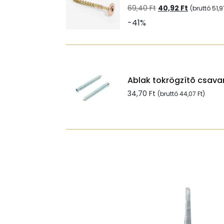
Original
Current
69,40
Ft
40,92
Ft
(bruttó
51,
price
price
-41%
was:
is:
69,40 Ft.
40,92 Ft.
Ablak tokrögzítõ csavar
34,70
Ft
(bruttó
44,07
Ft
)