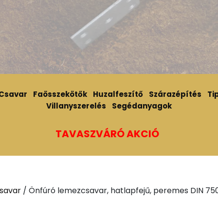
Csavar
Faösszekötők
Huzalfeszítő
Szárazépítés
Tip
Villanyszerelés
Segédanyagok
TAVASZVÁRÓ AKCIÓ
savar
/ Önfúró lemezcsavar, hatlapfejű, peremes DIN 750