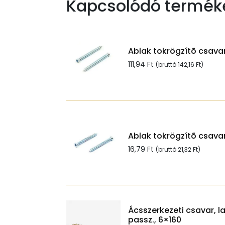
Kapcsolódó termék
Ablak tokrögzítõ csavar
111,94
Ft
(bruttó
142,16
Ft
)
Ablak tokrögzítõ csavar
16,79
Ft
(bruttó
21,32
Ft
)
Ácsszerkezeti csavar, l
passz., 6×160