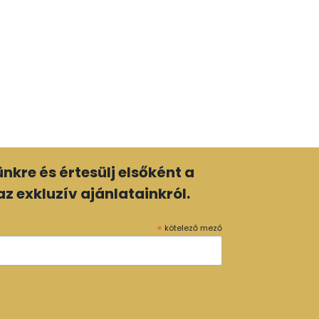
lünkre és értesülj elsőként a
z exkluzív ajánlatainkról.
*
kötelező mező