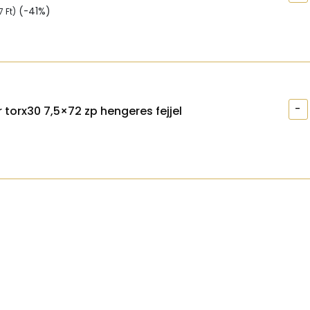
(-41%)
97
Ft
)
-
 torx30 7,5×72 zp hengeres fejjel