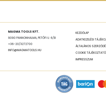
MAGMA TOOLS KFT.
KEZDŐLAP
9090 PANNONHALMA, PETŐFI U. 6/B
ADATKEZELÉSI TÁJÉK
+36-20/3272700
ÁLTALÁNOS SZERZŐDÉS
INFO@MAGMATOOLS.HU
COOKIE TÁJÉKOZTATÓ
IMPRESSZUM