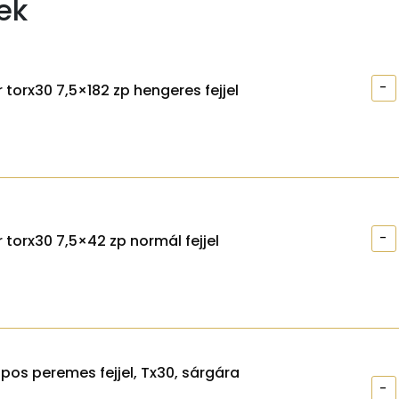
ek
-
 torx30 7,5×182 zp hengeres fejjel
-
 torx30 7,5×42 zp normál fejjel
apos peremes fejjel, Tx30, sárgára
-