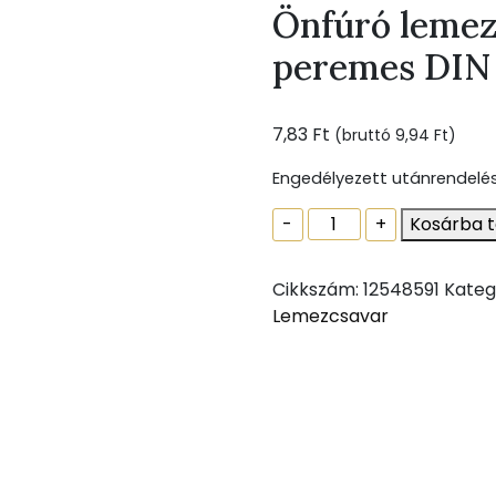
Önfúró lemezc
peremes DIN 
7,83
Ft
(bruttó
9,94
Ft
)
Engedélyezett utánrendelé
Önfúró
-
+
Kosárba 
lemezcsavar,
hatlapfejű,
Cikkszám:
12548591
Kateg
peremes
Lemezcsavar
DIN
7504
K
5,5
x
22
mennyiség