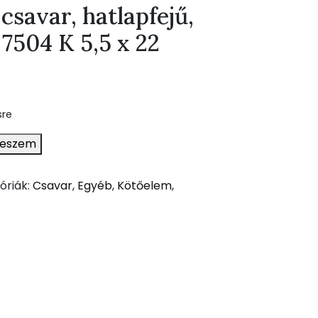
savar, hatlapfejű,
7504 K 5,5 x 22
sre
teszem
óriák:
Csavar
,
Egyéb
,
Kötőelem
,