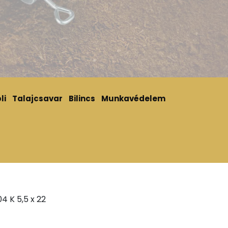
li
Talajcsavar
Bilincs
Munkavédelem
4 K 5,5 x 22