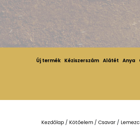
Új termék
Kéziszerszám
Alátét
Anya
Kezdőlap
/
Kötőelem
/
Csavar
/
Lemezc