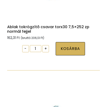
Ablak tokrögzítõ csavar torx30 7,5×252 zp
normál fejjel
162,31
Ft
(bruttó
206,13
Ft
)
Ablak
-
+
KOSÁRBA
tokrögzítõ
csavar
torx30
7,5x252
zp
normál
fejjel
mennyiség