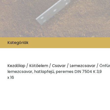
Kategóriák
Kezdőlap
/
Kötőelem
/
Csavar
/
Lemezcsavar
/ Önfú
lemezcsavar, hatlapfejű, peremes DIN 7504 K 3,9
x 16