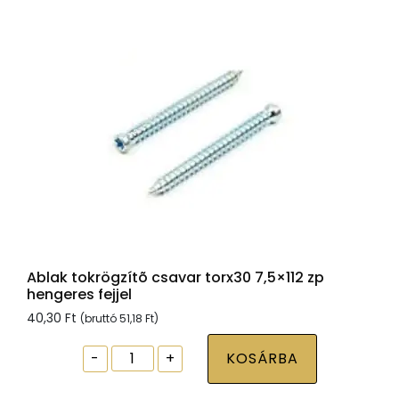
fejjel
mennyiség
Ablak tokrögzítõ csavar torx30 7,5×112 zp
hengeres fejjel
40,30
Ft
(bruttó
51,18
Ft
)
Ablak
-
+
KOSÁRBA
tokrögzítõ
csavar