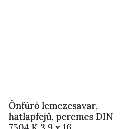
Önfúró lemezcsavar,
hatlapfejű, peremes DIN
7504 K 3,9 x 16