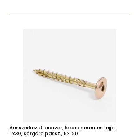
torx30
7,5x112
zp
hengeres
fejjel
mennyiség
Ácsszerkezeti csavar, lapos peremes fejjel,
Tx30, sárgára passz., 6×120