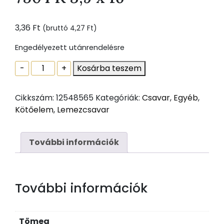
3,36
Ft
(bruttó
4,27
Ft
)
Engedélyezett utánrendelésre
Önfúró
-
+
Kosárba teszem
lemezcsavar,
hatlapfejű,
Cikkszám:
12548565
Kategóriák:
Csavar
,
Egyéb
,
peremes
Kötőelem
,
Lemezcsavar
DIN
7504
K
További információk
3,9
x
16
További információk
mennyiség
Tömeg