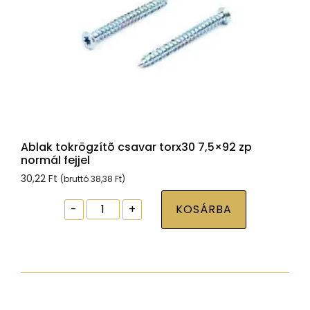
Ablak tokrögzítõ csavar torx30 7,5×92 zp
normál fejjel
30,22
Ft
(bruttó
38,38
Ft
)
Ablak
-
+
KOSÁRBA
tokrögzítõ
csavar
torx30
7,5x92
zp
normál