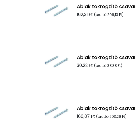
Ablak tokrögzítõ csavar
162,31
Ft
(bruttó
206,13
Ft
)
Ablak tokrögzítõ csavar
30,22
Ft
(bruttó
38,38
Ft
)
Ablak tokrögzítõ csavar
160,07
Ft
(bruttó
203,29
Ft
)