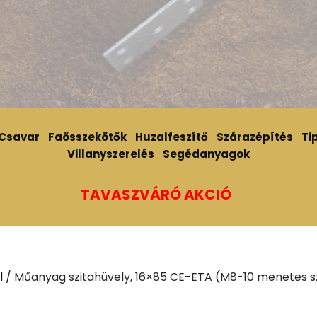
Csavar
Faösszekötők
Huzalfeszítő
Szárazépítés
Tip
Villanyszerelés
Segédanyagok
TAVASZVÁRÓ AKCIÓ
l
/ Műanyag szitahüvely, 16×85 CE-ETA (M8-10 menetes s