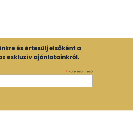
lünkre és értesülj elsőként a
z exkluzív ajánlatainkról.
*
kötelező mező