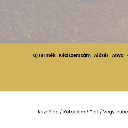
Új termék
Kéziszerszám
Alátét
Anya
Kezdőlap
/
Kötőelem
/
Tipli
/
Vegyi dübe