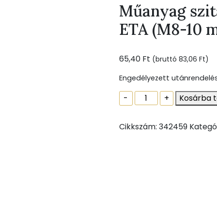
Műanyag szit
ETA (M8-10 m
65,40
Ft
(bruttó
83,06
Ft
)
Engedélyezett utánrendelé
Műanyag
-
+
Kosárba 
szitahüvely,
16x85
Cikkszám:
342459
Kategó
CE-
ETA
(M8-
10
menetes
szárhoz)
mennyiség