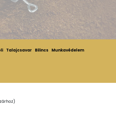
li
Talajcsavar
Bilincs
Munkavédelem
zárhoz)