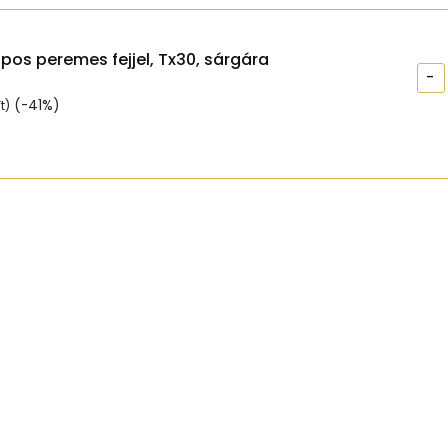
apos peremes fejjel, Tx30, sárgára
-
(-41%)
t
)