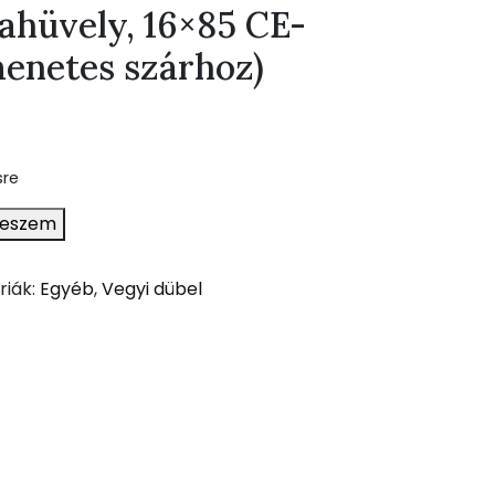
ahüvely, 16×85 CE-
enetes szárhoz)
sre
teszem
riák:
Egyéb
,
Vegyi dübel