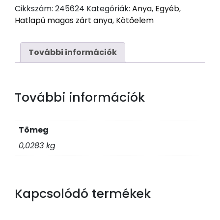
zárt
Cikkszám:
245624
Kategóriák:
Anya
,
Egyéb
,
anya
Hatlapú magas zárt anya
,
Kötőelem
DIN
1587
M6
További információk
mennyiség
További információk
Tömeg
0,0283 kg
Kapcsolódó termékek