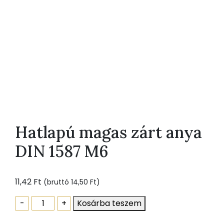
Hatlapú magas zárt anya
DIN 1587 M6
11,42
Ft
(bruttó
14,50
Ft
)
Hatlapú
-
+
Kosárba teszem
magas