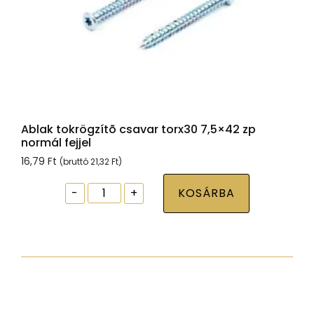
Ablak tokrögzítõ csavar torx30 7,5×42 zp
normál fejjel
16,79
Ft
(bruttó
21,32
Ft
)
Ablak
-
+
KOSÁRBA
tokrögzítõ
csavar
torx30
7,5x42
zp
normál
fejjel