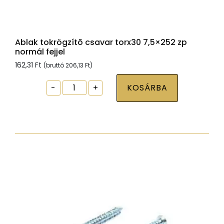
Ablak tokrögzítõ csavar torx30 7,5×252 zp
normál fejjel
162,31
Ft
(bruttó
206,13
Ft
)
Ablak
-
+
KOSÁRBA
tokrögzítõ
csavar
torx30
7,5x252
zp
normál
fejjel
mennyiség