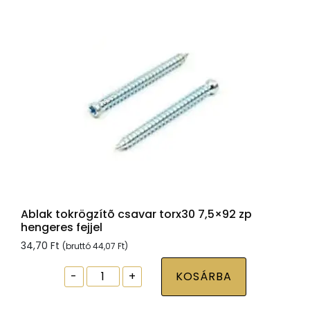
Ablak tokrögzítõ csavar torx30 7,5×92 zp
hengeres fejjel
34,70
Ft
(bruttó
44,07
Ft
)
Ablak
-
+
KOSÁRBA
tokrögzítõ
csavar