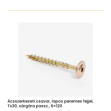
torx30
7,5x92
zp
hengeres
fejjel
mennyiség
Ácsszerkezeti csavar, lapos peremes fejjel,
Tx30, sárgára passz., 6×120