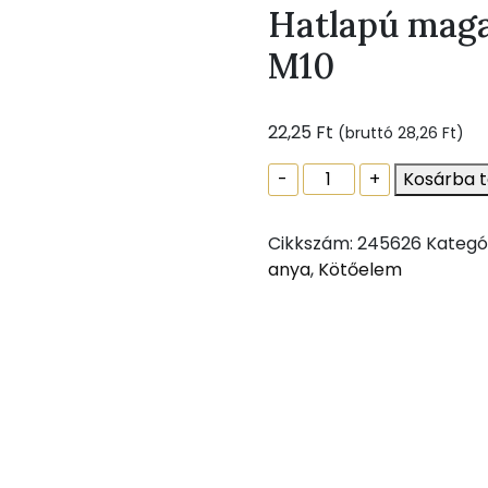
Hatlapú maga
M10
22,25
Ft
(bruttó
28,26
Ft
)
Hatlapú
-
+
Kosárba 
magas
zárt
Cikkszám:
245626
Kategó
anya
anya
,
Kötőelem
DIN
1587
M10
mennyiség