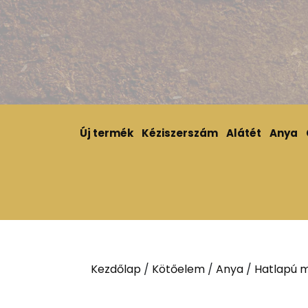
Új termék
Kéziszerszám
Alátét
Anya
Kezdőlap
/
Kötőelem
/
Anya
/
Hatlapú m