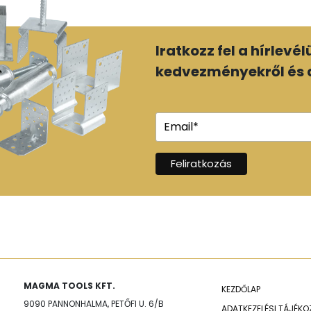
Iratkozz fel a hírlevé
kedvezményekről és a
MAGMA TOOLS KFT.
KEZDŐLAP
9090 PANNONHALMA, PETŐFI U. 6/B
ADATKEZELÉSI TÁJÉK