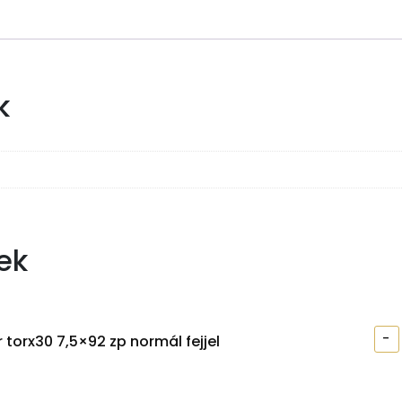
k
ek
-
 torx30 7,5×92 zp normál fejjel