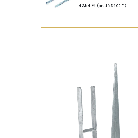
42,54
Ft
(bruttó
54,03
Ft
)