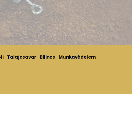
li
Talajcsavar
Bilincs
Munkavédelem