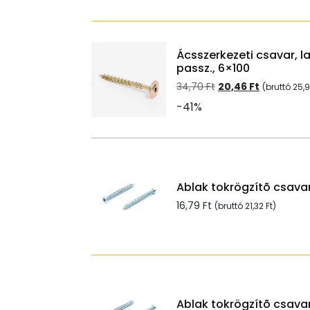
Ácsszerkezeti csavar, l
passz., 6×100
Original
Current
34,70
Ft
20,46
Ft
(bruttó
25,
price
price
-41%
was:
is:
34,70 Ft.
20,46 Ft.
Ablak tokrögzítõ csavar
16,79
Ft
(bruttó
21,32
Ft
)
Ablak tokrögzítõ csavar