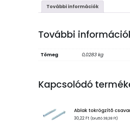
További információk
További információ
Tömeg
0,0283 kg
Kapcsolódó termék
Ablak tokrögzítõ csavar
30,22
Ft
(bruttó
38,38
Ft
)