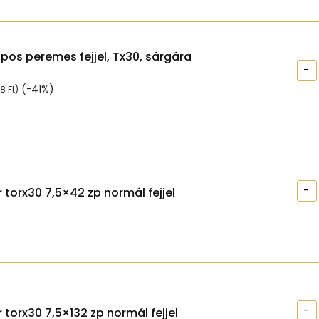
apos peremes fejjel, Tx30, sárgára
-
(-41%)
98
Ft
)
-
 torx30 7,5×42 zp normál fejjel
-
 torx30 7,5×132 zp normál fejjel