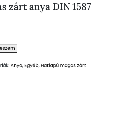
s zárt anya DIN 1587
teszem
riák:
Anya
,
Egyéb
,
Hatlapú magas zárt