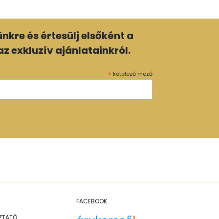
lünkre és értesülj elsőként a
z exkluzív ajánlatainkról.
*
kötelező mező
FACEBOOK
OZTATÓ