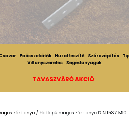
Csavar
Faösszekötők
Huzalfeszítő
Szárazépítés
Tip
Villanyszerelés
Segédanyagok
TAVASZVÁRÓ AKCIÓ
agas zárt anya
/ Hatlapú magas zárt anya DIN 1587 M10