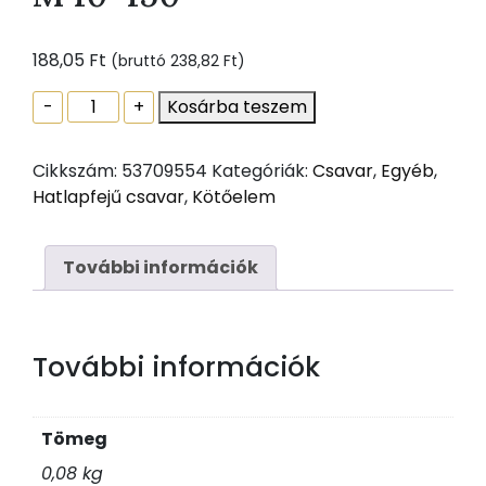
188,05
Ft
(bruttó
238,82
Ft
)
Hatlapfejű,
-
+
Kosárba teszem
tövigmenetes
csavar
Cikkszám:
53709554
Kategóriák:
Csavar
,
Egyéb
,
DIN
Hatlapfejű csavar
,
Kötőelem
933
8.8,
horg
További információk
M
10x150
mennyiség
További információk
Tömeg
0,08 kg