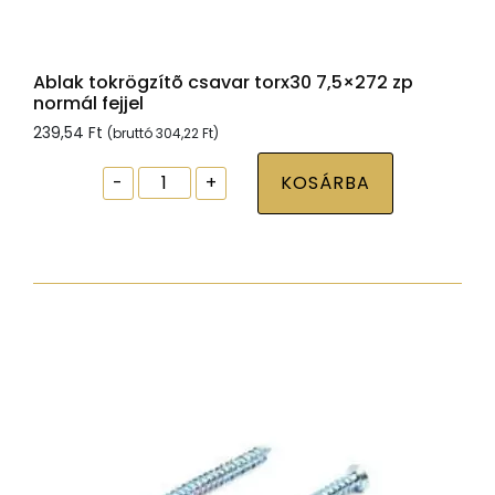
Ablak tokrögzítõ csavar torx30 7,5×272 zp
normál fejjel
239,54
Ft
(bruttó
304,22
Ft
)
Ablak
-
+
KOSÁRBA
tokrögzítõ
csavar
torx30
7,5x272
zp
normál
fejjel
mennyiség