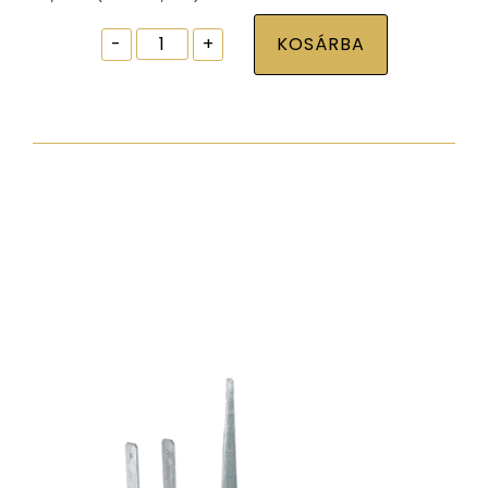
Ablak
-
+
KOSÁRBA
tokrögzítõ
csavar
torx30
7,5x82
zp
normál
fejjel
mennyiség