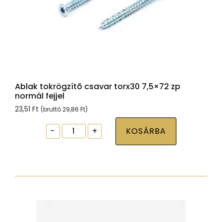
Ablak tokrögzítõ csavar torx30 7,5×72 zp
normál fejjel
23,51
Ft
(bruttó
29,86
Ft
)
Ablak
-
+
KOSÁRBA
tokrögzítõ
csavar
torx30
7,5x72
zp
normál
fejjel