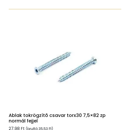
peremes
fejjel,
Tx30,
sárgára
passz.,
6x120
mennyiség
Ablak tokrögzítõ csavar torx30 7,5×82 zp
normál fejjel
27,98
Ft
(bruttó
35,53
Ft
)