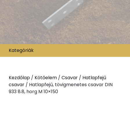
Kategóriák
Kezdőlap
/
Kötőelem
/
Csavar
/
Hatlapfejű
csavar
/ Hatlapfejű, tövigmenetes csavar DIN
933 8.8, horg M 10×150