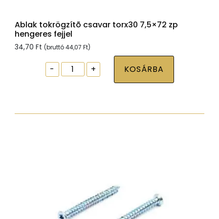
Ablak tokrögzítõ csavar torx30 7,5×72 zp
hengeres fejjel
34,70
Ft
(bruttó
44,07
Ft
)
Ablak
-
+
KOSÁRBA
tokrögzítõ
csavar
torx30
7,5x72
zp
hengeres
fejjel
mennyiség