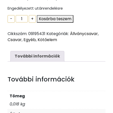
Engedélyezett utánrendelésre
Hatlapfejű
-
+
Kosárba teszem
állványcsavar
DIN
Cikkszám:
09195431
Kategóriák:
Állványcsavar
,
571
Csavar
,
Egyéb
,
Kötőelem
8
x
300
További információk
Horg
mennyiség
További információk
Tömeg
0,018 kg