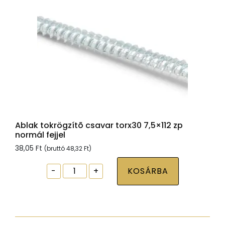
Ablak tokrögzítõ csavar torx30 7,5×112 zp
normál fejjel
38,05
Ft
(bruttó
48,32
Ft
)
Ablak
-
+
KOSÁRBA
tokrögzítõ
csavar
torx30
7,5x112