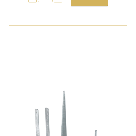
tokrögzítõ
csavar
torx30
7,5x212
zp
hengeres
fejjel
mennyiség