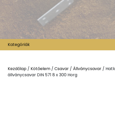
Kategóriák
Kezdőlap
/
Kötőelem
/
Csavar
/
Állványcsavar
/ Hatl
állványcsavar DIN 571 8 x 300 Horg