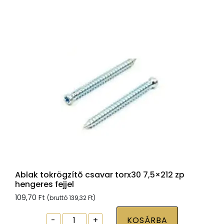
zp
normál
fejjel
mennyiség
Ablak tokrögzítõ csavar torx30 7,5×212 zp
hengeres fejjel
109,70
Ft
(bruttó
139,32
Ft
)
Ablak
-
+
KOSÁRBA