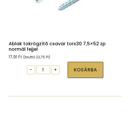
Ablak tokrögzítõ csavar torx30 7,5×52 zp
normál fejjel
17,91
Ft
(bruttó
22,75
Ft
)
Ablak
-
+
KOSÁRBA
tokrögzítõ
csavar
torx30
7,5x52
zp
normál
fejjel
mennyiség