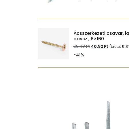
Ácsszerkezeti csavar, l
passz., 6×160
Original
Current
69,40
Ft
40,92
Ft
(bruttó
51,
price
price
-41%
was:
is:
69,40 Ft.
40,92 Ft.