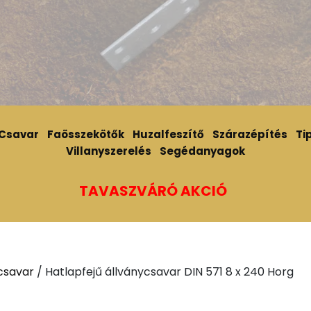
Csavar
Faösszekötők
Huzalfeszítő
Szárazépítés
Tip
Villanyszerelés
Segédanyagok
TAVASZVÁRÓ AKCIÓ
csavar
/ Hatlapfejű állványcsavar DIN 571 8 x 240 Horg