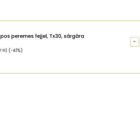
apos peremes fejjel, Tx30, sárgára
-
(-41%)
97
Ft
)