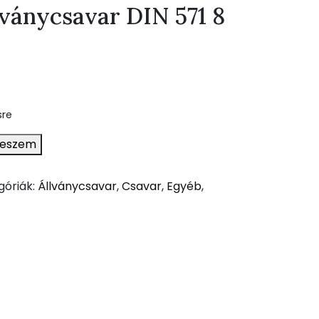
lványcsavar DIN 571 8
sre
teszem
góriák:
Állványcsavar
,
Csavar
,
Egyéb
,