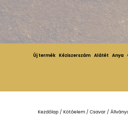
Új termék
Kéziszerszám
Alátét
Anya
Kezdőlap
/
Kötőelem
/
Csavar
/
Állvány