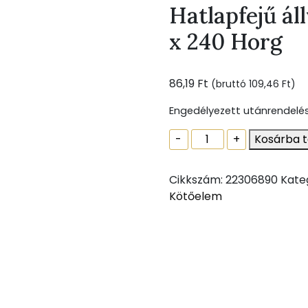
Hatlapfejű ál
x 240 Horg
86,19
Ft
(bruttó
109,46
Ft
)
Engedélyezett utánrendelé
Hatlapfejű
-
+
Kosárba 
állványcsavar
DIN
Cikkszám:
22306890
Kate
571
Kötőelem
8
x
240
Horg
mennyiség