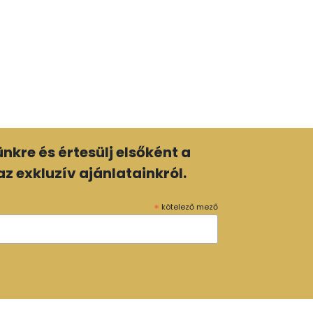
lünkre és értesülj elsőként a
z exkluzív ajánlatainkról.
*
kötelező mező