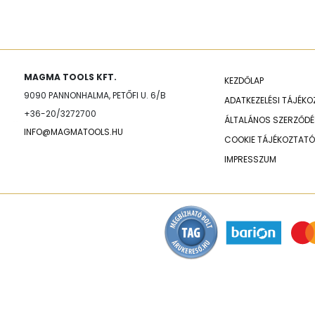
MAGMA TOOLS KFT.
KEZDŐLAP
9090 PANNONHALMA, PETŐFI U. 6/B
ADATKEZELÉSI TÁJÉK
+36-20/3272700
ÁLTALÁNOS SZERZŐDÉS
INFO@MAGMATOOLS.HU
COOKIE TÁJÉKOZTATÓ
IMPRESSZUM