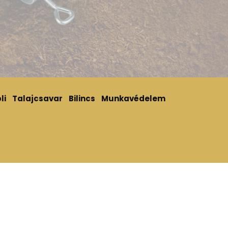
li
Talajcsavar
Bilincs
Munkavédelem