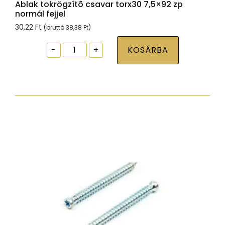
Ablak tokrögzítõ csavar torx30 7,5×92 zp
normál fejjel
30,22
Ft
(bruttó
38,38
Ft
)
Ablak
-
+
KOSÁRBA
tokrögzítõ
csavar
torx30
7,5x92
zp
normál
fejjel
mennyiség