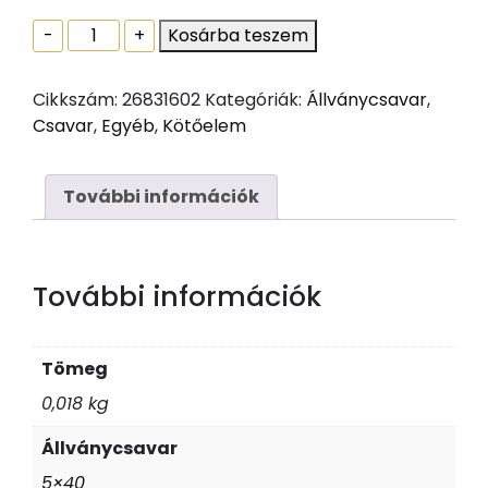
Hatlapfejû
-
+
Kosárba teszem
állványcsavar
DIN
Cikkszám:
26831602
Kategóriák:
Állványcsavar
,
571
Csavar
,
Egyéb
,
Kötőelem
5
x
40
További információk
Horg
mennyiség
További információk
Tömeg
0,018 kg
Állványcsavar
5×40