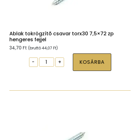
Ablak tokrögzítõ csavar torx30 7,5×72 zp
hengeres fejjel
34,70
Ft
(bruttó
44,07
Ft
)
Ablak
-
+
KOSÁRBA
tokrögzítõ
csavar
torx30
7,5x72
zp
hengeres
fejjel
mennyiség