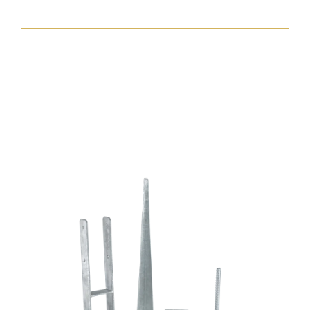
torx30
7,5x182
zp
hengeres
fejjel
mennyiség