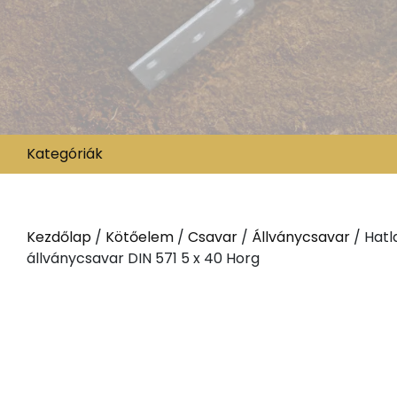
Kategóriák
Kezdőlap
/
Kötőelem
/
Csavar
/
Állványcsavar
/ Hatl
állványcsavar DIN 571 5 x 40 Horg