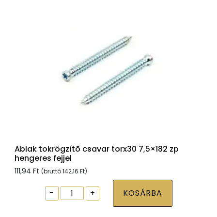
fejjel
mennyiség
Ablak tokrögzítõ csavar torx30 7,5×182 zp
hengeres fejjel
111,94
Ft
(bruttó
142,16
Ft
)
Ablak
-
+
KOSÁRBA
tokrögzítõ
csavar