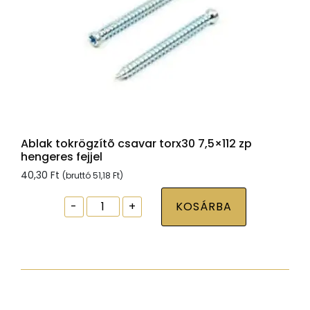
Ablak tokrögzítõ csavar torx30 7,5×112 zp
hengeres fejjel
40,30
Ft
(bruttó
51,18
Ft
)
Ablak
-
+
KOSÁRBA
tokrögzítõ
csavar
torx30
7,5x112
zp
hengeres