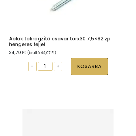
Ablak tokrögzítõ csavar torx30 7,5×92 zp
hengeres fejjel
34,70
Ft
(bruttó
44,07
Ft
)
Ablak
-
+
KOSÁRBA
tokrögzítõ
csavar
torx30
7,5x92
zp
hengeres
fejjel
mennyiség