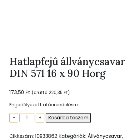
Hatlapfejû állványcsavar
DIN 571 16 x 90 Horg
173,50
Ft
(bruttó
220,35
Ft
)
Engedélyezett utánrendelésre
Hatlapfejû
-
+
Kosárba teszem
állványcsavar
DIN
Cikkszám:
10933862
Kategóriák:
Állványcsavar
,
571