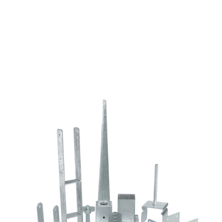
Tx30,
sárgára
passz.,
6x140
mennyiség