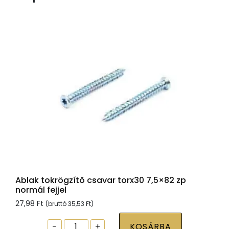
Ablak tokrögzítõ csavar torx30 7,5×82 zp
normál fejjel
27,98
Ft
(bruttó
35,53
Ft
)
Ablak
-
+
KOSÁRBA