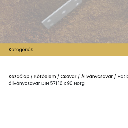
Kategóriák
Kezdőlap
/
Kötőelem
/
Csavar
/
Állványcsavar
/ Hatl
állványcsavar DIN 571 16 x 90 Horg