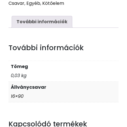
Csavar
,
Egyéb
,
Kötőelem
16
x
90
További információk
Horg
mennyiség
További információk
Tömeg
0,03 kg
Állványcsavar
16×90
Kapcsolódó termékek