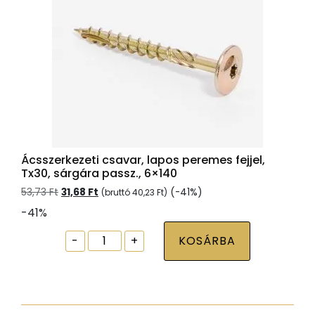
Ácsszerkezeti csavar, lapos peremes fejjel,
Tx30, sárgára passz., 6×140
Original
Current
53,73
Ft
31,68
Ft
(-41%)
(bruttó
40,23
Ft
)
price
price
-41%
was:
is:
53,73 Ft.
31,68 Ft.
Ácsszerkezeti
-
+
KOSÁRBA
csavar,
lapos
peremes
fejjel,