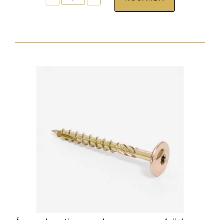
tokrögzítõ
csavar
torx30
7,5x82
zp
normál
fejjel
mennyiség