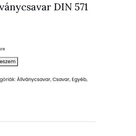
lványcsavar DIN 571
sre
teszem
góriák:
Állványcsavar
,
Csavar
,
Egyéb
,