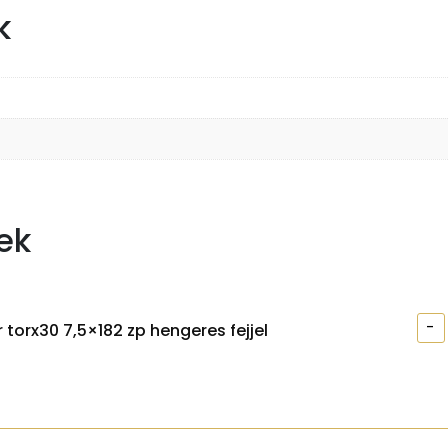
k
ek
-
 torx30 7,5×182 zp hengeres fejjel