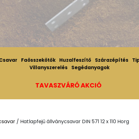
Csavar
Faösszekötők
Huzalfeszítő
Szárazépítés
Tip
Villanyszerelés
Segédanyagok
TAVASZVÁRÓ AKCIÓ
csavar
/ Hatlapfejû állványcsavar DIN 571 12 x 110 Horg