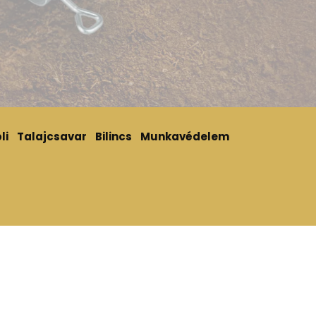
li
Talajcsavar
Bilincs
Munkavédelem