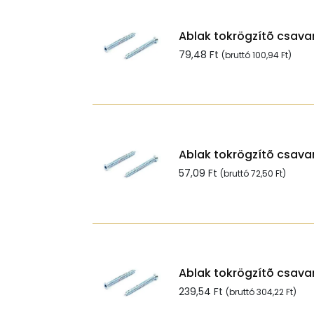
Ablak tokrögzítõ csavar
79,48
Ft
(bruttó
100,94
Ft
)
Ablak tokrögzítõ csavar
57,09
Ft
(bruttó
72,50
Ft
)
Ablak tokrögzítõ csavar
239,54
Ft
(bruttó
304,22
Ft
)