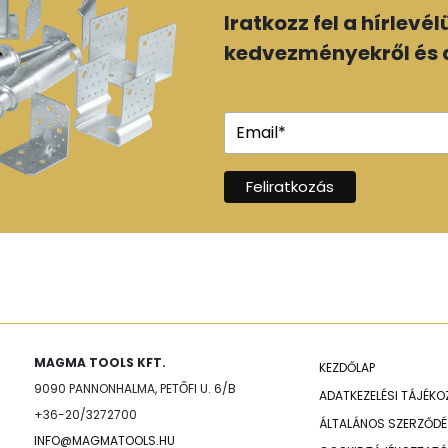
Iratkozz fel a hírlevé
kedvezményekről és a
MAGMA TOOLS KFT.
KEZDŐLAP
9090 PANNONHALMA, PETŐFI U. 6/B
ADATKEZELÉSI TÁJÉK
+36-20/3272700
ÁLTALÁNOS SZERZŐDÉS
INFO@MAGMATOOLS.HU