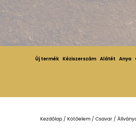
Új termék
Kéziszerszám
Alátét
Anya
Kezdőlap
/
Kötőelem
/
Csavar
/
Állvány