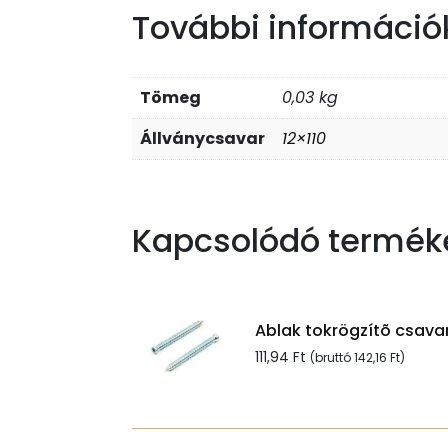
További információ
Tömeg
0,03 kg
Állványcsavar
12×110
Kapcsolódó termék
Ablak tokrögzítõ csavar
111,94
Ft
(bruttó
142,16
Ft
)