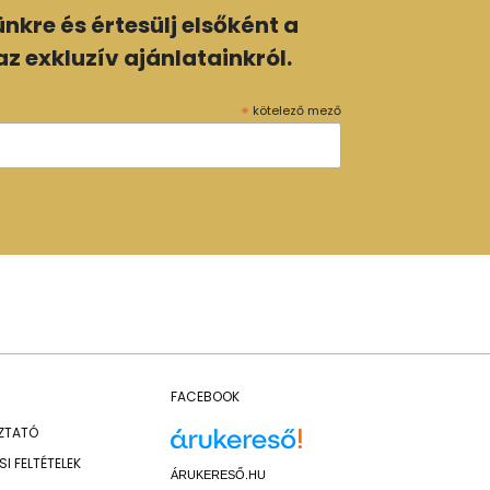
lünkre és értesülj elsőként a
z exkluzív ajánlatainkról.
*
kötelező mező
FACEBOOK
OZTATÓ
I FELTÉTELEK
ÁRUKERESŐ.HU