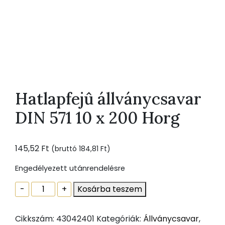
Hatlapfejû állványcsavar
DIN 571 10 x 200 Horg
145,52
Ft
(bruttó
184,81
Ft
)
Engedélyezett utánrendelésre
Hatlapfejû
-
+
Kosárba teszem
állványcsavar
DIN
Cikkszám:
43042401
Kategóriák:
Állványcsavar
,
571