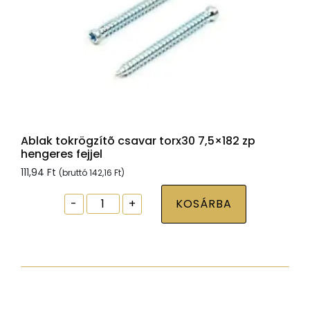
Ablak tokrögzítõ csavar torx30 7,5×182 zp
hengeres fejjel
111,94
Ft
(bruttó
142,16
Ft
)
Ablak
-
+
KOSÁRBA
tokrögzítõ
csavar
torx30
7,5x182
zp
hengeres