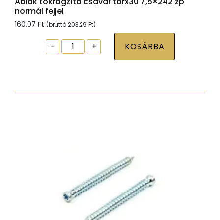
Ablak tokrögzítõ csavar torx30 7,5×242 zp
normál fejjel
160,07
Ft
(bruttó
203,29
Ft
)
Ablak
-
+
KOSÁRBA
tokrögzítõ
csavar
torx30
7,5x242
zp
normál
fejjel
mennyiség