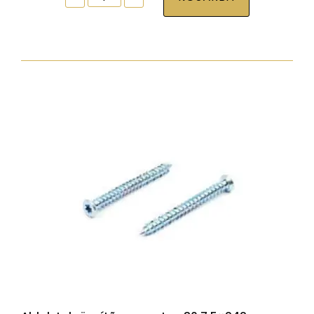
tokrögzítõ
csavar
torx30
7,5x52
zp
normál
fejjel
mennyiség