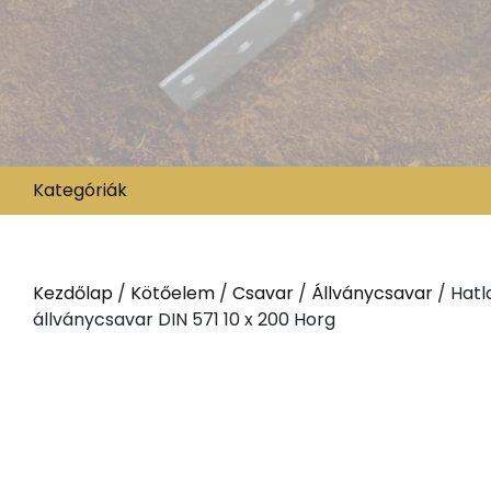
Kategóriák
Kezdőlap
/
Kötőelem
/
Csavar
/
Állványcsavar
/ Hatl
állványcsavar DIN 571 10 x 200 Horg