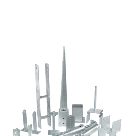
fejjel
mennyiség