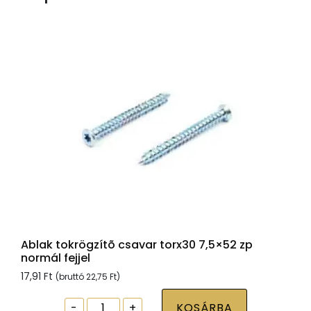
Ablak tokrögzítõ csavar torx30 7,5×52 zp
normál fejjel
17,91
Ft
(bruttó
22,75
Ft
)
Ablak
-
+
KOSÁRBA