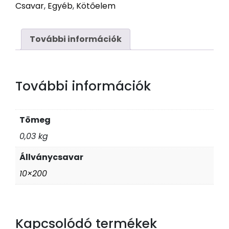
Csavar
,
Egyéb
,
Kötőelem
10
x
200
További információk
Horg
mennyiség
További információk
Tömeg
0,03 kg
Állványcsavar
10×200
Kapcsolódó termékek