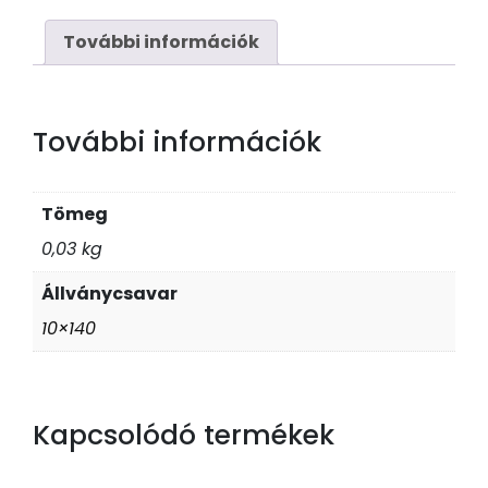
x
140
További információk
Horg
mennyiség
További információk
Tömeg
0,03 kg
Állványcsavar
10×140
Kapcsolódó termékek