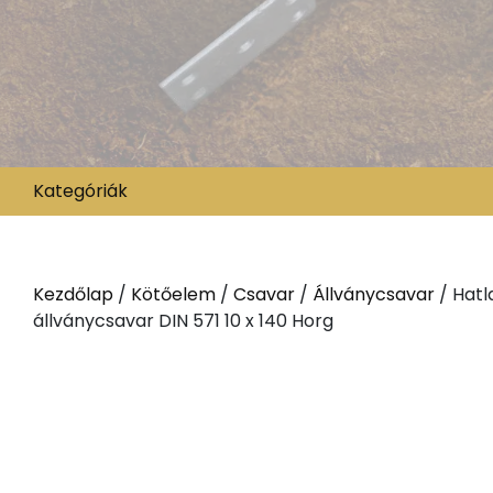
Kategóriák
Kezdőlap
/
Kötőelem
/
Csavar
/
Állványcsavar
/ Hatl
állványcsavar DIN 571 10 x 140 Horg