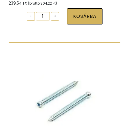
239,54
Ft
(bruttó
304,22
Ft
)
Ablak
-
+
KOSÁRBA
tokrögzítõ
csavar
torx30
7,5x272
zp
normál
fejjel
mennyiség