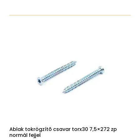
csavar
torx30
7,5x52
zp
normál
fejjel
mennyiség
Ablak tokrögzítõ csavar torx30 7,5×272 zp
normál fejjel