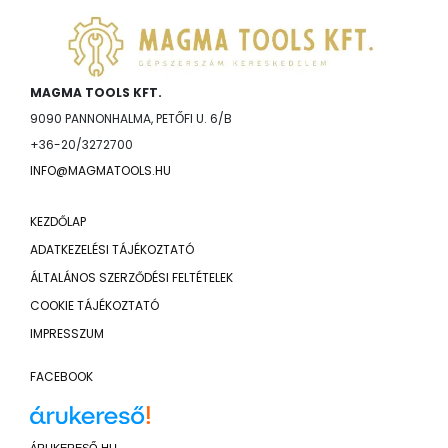
MAGMA TOOLS KFT.
9090 PANNONHALMA, PETŐFI U. 6/B
+36-20/3272700
INFO@MAGMATOOLS.HU
KEZDŐLAP
ADATKEZELÉSI TÁJÉKOZTATÓ
ÁLTALÁNOS SZERZŐDÉSI FELTÉTELEK
COOKIE TÁJÉKOZTATÓ
IMPRESSZUM
FACEBOOK
ÁRUKERESŐ.HU