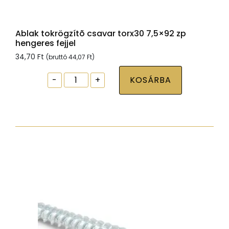
Ablak tokrögzítõ csavar torx30 7,5×92 zp
hengeres fejjel
34,70
Ft
(bruttó
44,07
Ft
)
Ablak
-
+
KOSÁRBA
tokrögzítõ
csavar
torx30
7,5x92
zp
hengeres
fejjel
mennyiség