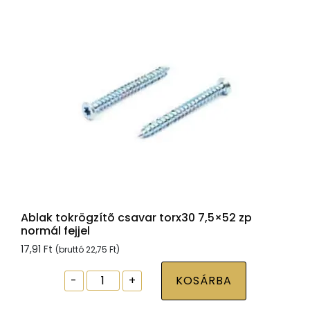
Ablak tokrögzítõ csavar torx30 7,5×52 zp
normál fejjel
17,91
Ft
(bruttó
22,75
Ft
)
Ablak
-
+
KOSÁRBA
tokrögzítõ