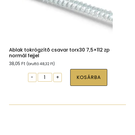
Ablak tokrögzítõ csavar torx30 7,5×112 zp
normál fejjel
38,05
Ft
(bruttó
48,32
Ft
)
Ablak
-
+
KOSÁRBA
tokrögzítõ
csavar
torx30
7,5x112
zp
normál
fejjel
mennyiség