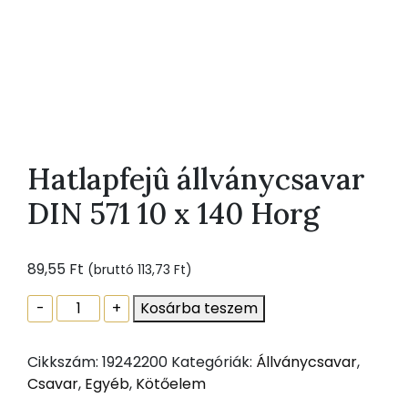
Hatlapfejû állványcsavar
DIN 571 10 x 140 Horg
89,55
Ft
(bruttó
113,73
Ft
)
Hatlapfejû
-
+
Kosárba teszem
állványcsavar
DIN
Cikkszám:
19242200
Kategóriák:
Állványcsavar
,
571
Csavar
,
Egyéb
,
Kötőelem
10