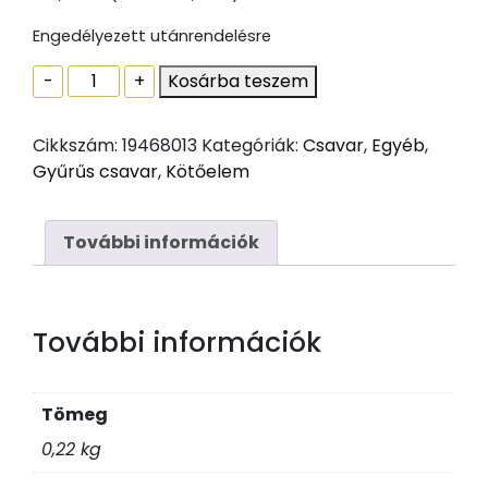
Engedélyezett utánrendelésre
Gyûrûs
-
+
Kosárba teszem
csavar
Din
Cikkszám:
19468013
Kategóriák:
Csavar
,
Egyéb
,
580
Gyűrűs csavar
,
Kötőelem
Horganyzott
M6
mennyiség
További információk
További információk
Tömeg
0,22 kg