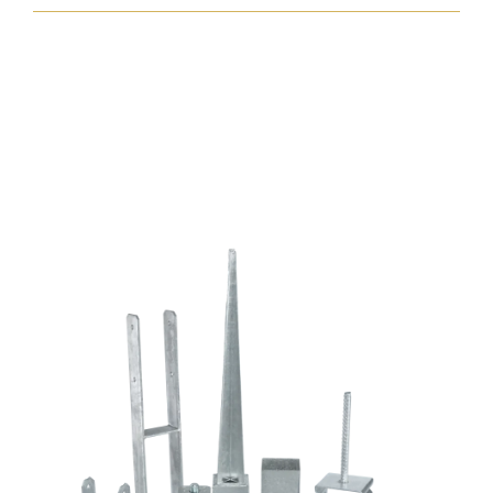
7,5x92
zp
normál
fejjel
mennyiség