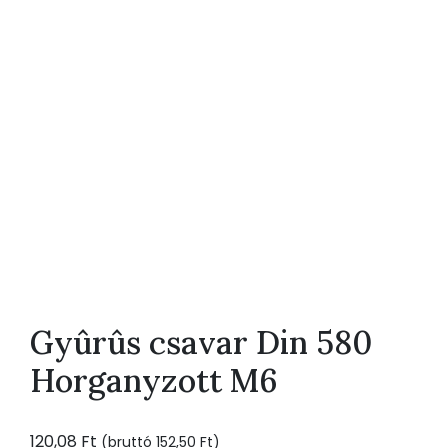
Gyûrûs csavar Din 580
Horganyzott M6
120,08
Ft
(bruttó
152,50
Ft
)