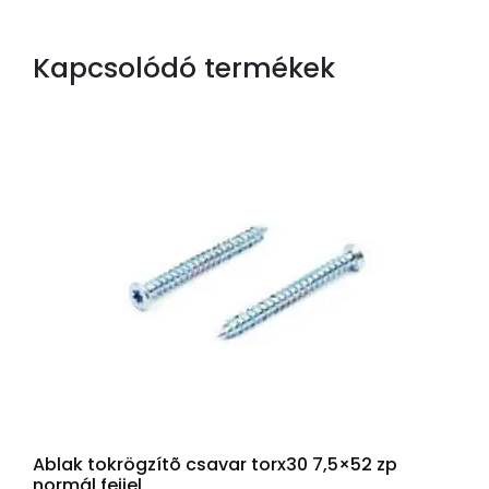
Kapcsolódó termékek
Ablak tokrögzítõ csavar torx30 7,5×52 zp
normál fejjel