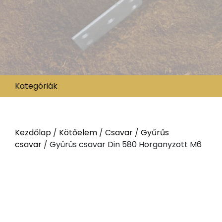
Kategóriák
Kezdőlap
/
Kötőelem
/
Csavar
/
Gyűrűs
csavar
/ Gyûrûs csavar Din 580 Horganyzott M6