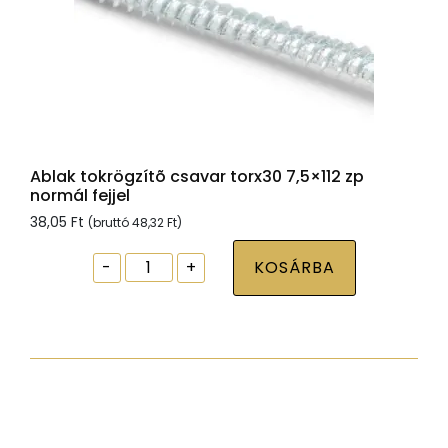
Ablak tokrögzítõ csavar torx30 7,5×112 zp
normál fejjel
38,05
Ft
(bruttó
48,32
Ft
)
Ablak
-
+
KOSÁRBA
tokrögzítõ
csavar
torx30
7,5x112
zp
normál
fejjel