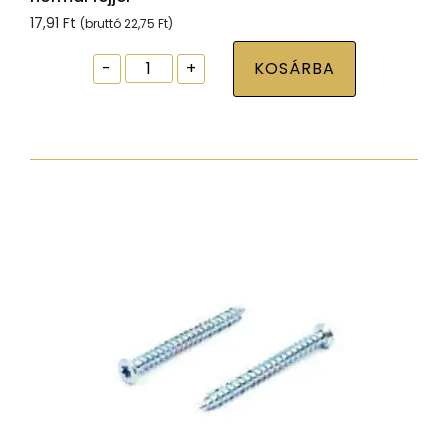
17,91
Ft
(bruttó
22,75
Ft
)
Ablak
-
+
KOSÁRBA
tokrögzítõ
csavar
torx30
7,5x52
zp
normál
fejjel
mennyiség