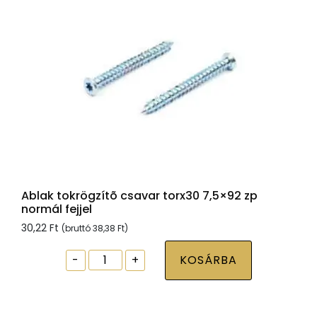
mennyiség
Ablak tokrögzítõ csavar torx30 7,5×92 zp
normál fejjel
30,22
Ft
(bruttó
38,38
Ft
)
Ablak
-
+
KOSÁRBA
tokrögzítõ
csavar
torx30