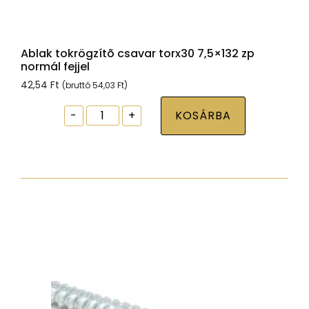
Ablak tokrögzítõ csavar torx30 7,5×132 zp
normál fejjel
42,54
Ft
(bruttó
54,03
Ft
)
Ablak
-
+
KOSÁRBA
tokrögzítõ
csavar
torx30
7,5x132
zp
normál
fejjel
mennyiség